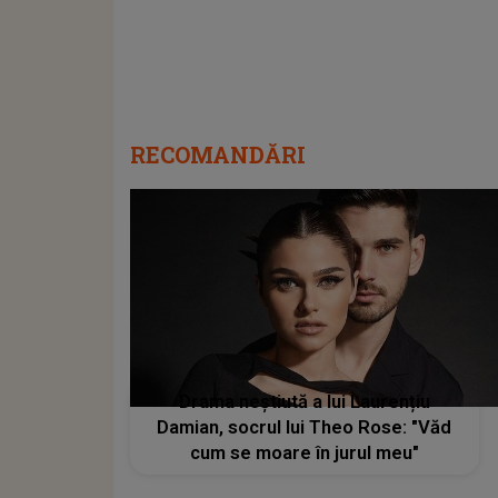
RECOMANDĂRI
Drama neștiută a lui Laurențiu
Damian, socrul lui Theo Rose: "Văd
cum se moare în jurul meu"