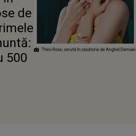
 DECLARAȚII
ose de
NUNTĂ: ”NU
Ă FIE CU 500 DE
”
rimele
nuntă:
Theo Rose, cerută în căsătorie de Anghel Damian
u 500