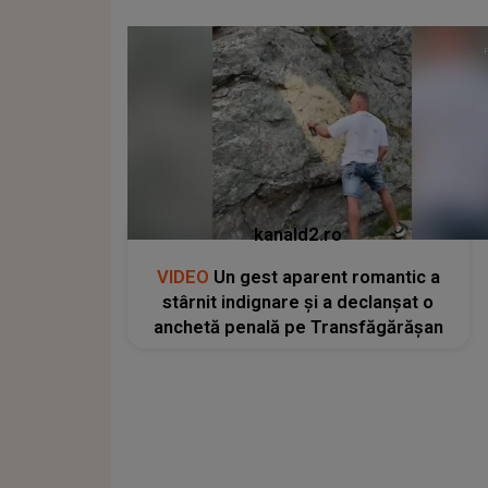
kanald2.ro
VIDEO
Un gest aparent romantic a
stârnit indignare și a declanșat o
anchetă penală pe Transfăgărășan