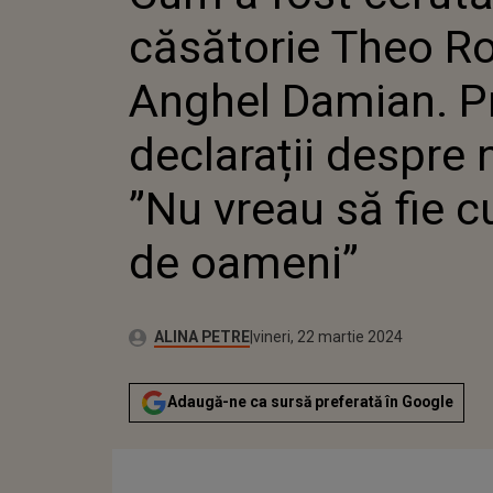
PRIMELE
căsătorie Theo R
DESPRE 
VREAU S
OAMENI
Anghel Damian. P
declarații despre 
”Nu vreau să fie c
de oameni”
Publicat:
Autor:
vineri, 22 martie 2024
Actualizat:
ALINA PETRE
vineri, 22 martie 2024
Adaugă-ne ca sursă preferată în Google