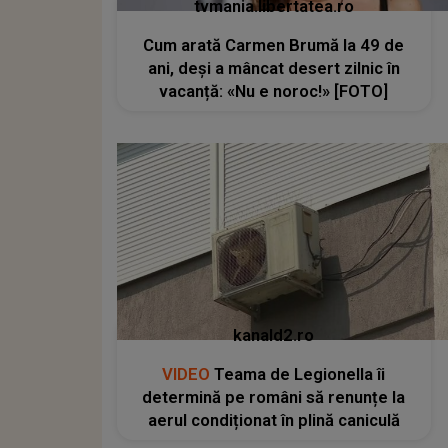
tvmania.libertatea.ro
Cum arată Carmen Brumă la 49 de
ani, deși a mâncat desert zilnic în
vacanță: «Nu e noroc!» [FOTO]
kanald2.ro
VIDEO
Teama de Legionella îi
determină pe români să renunțe la
aerul condiționat în plină caniculă