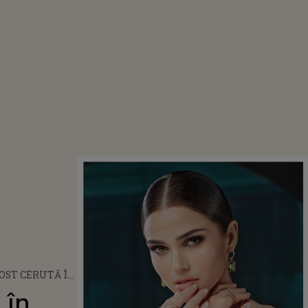
OST CERUTĂ ÎN
IE THEO ROSE
 în
HEL DAMIAN.