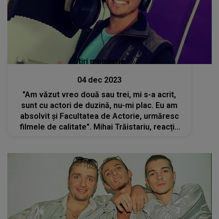
Stiri mondene
04 dec 2023
"Am văzut vreo două sau trei, mi s-a acrit,
sunt cu actori de duzină, nu-mi plac. Eu am
absolvit și Facultatea de Actorie, urmăresc
filmele de calitate". Mihai Trăistariu, reacție
vehementă la adresa filmelor românești