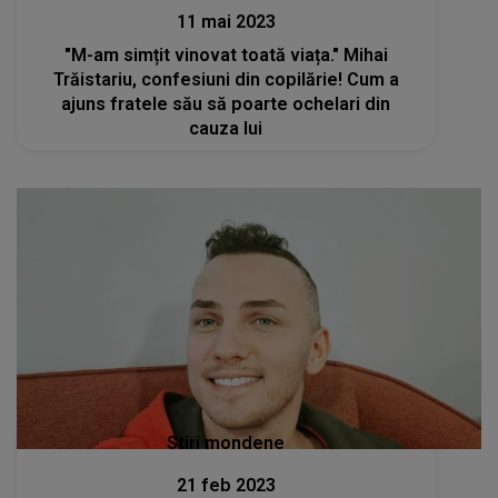
11 mai 2023
"M-am simțit vinovat toată viața." Mihai
Trăistariu, confesiuni din copilărie! Cum a
ajuns fratele său să poarte ochelari din
cauza lui
Stiri mondene
21 feb 2023