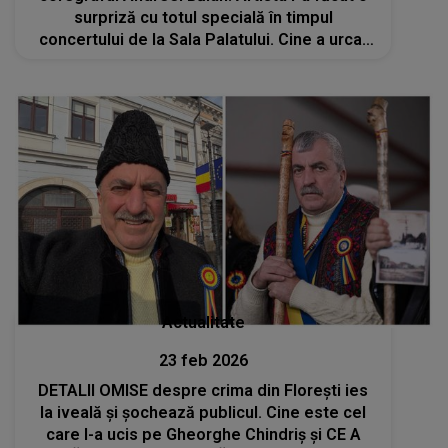
surpriză cu totul specială în timpul
concertului de la Sala Palatului. Cine a urcat
pe scenă alături de ei? „A venit de acasă de
la tine să te vadă...”
Actualitate
23 feb 2026
DETALII OMISE despre crima din Floreşti ies
la iveală și șochează publicul. Cine este cel
care l-a ucis pe Gheorghe Chindriș și CE A