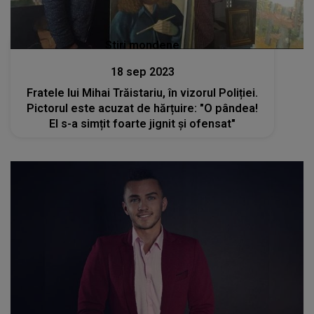
Stiri mondene
18 sep 2023
Fratele lui Mihai Trăistariu, în vizorul Poliției.
Pictorul este acuzat de hărțuire: "O pândea!
El s-a simțit foarte jignit și ofensat"