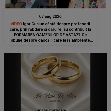
Stiri mondene
07 aug 2026
VIDEO
Igor Cuciuc cântă despre profesorii
care, prin răbdare și dăruire, au contribuit la
FORMAREA OAMENILOR DE ASTĂZI. Ce
spune despre dascălii care lasă amprente
puternice ÎN SUFLETELE ELEVILOR, chiar și
după trecerea anilor: "De fiecare dată când..."
Lansări muzicale