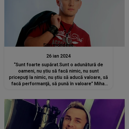
Stiri mondene
26 ian 2024
“Sunt foarte supărat.Sunt o adunătură de
oameni, nu ştiu să facă nimic, nu sunt
pricepuţi la nimic, nu ştiu să aducă valoare, să
facă performanţă, să pună în valoare” Mihai
Trăistariu, enervat la culme după ce a aflat că
România nu participă la Eurovision