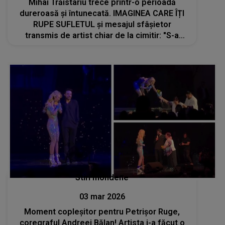
Mihai Trăistariu trece printr-o perioadă
dureroasă și întunecată. IMAGINEA CARE ÎȚI
RUPE SUFLETUL și mesajul sfâșietor
transmis de artist chiar de la cimitir: "S-a
stins din viață. Era deja în..."
Stiri mondene
03 mar 2026
Moment copleșitor pentru Petrișor Ruge,
coregraful Andreei Bălan! Artista i-a făcut o