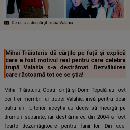
De ce s-a despărțit trupa Valahia
Mihai Trăistariu dă cărțile pe față și explică
care a fost motivul real pentru care celebra
trupă Valahia s-a destrămat. Dezvăluirea
care răstoarnă tot ce se ştia!
Mihai Trăistariu, Costi Ioniță și Dorin Topală au fost
cei trei membrii ai trupei Valahia, însă pentru doar
patru ani. Ulterior, aceștia au decis să meargă pe
drumuri separate, iar destrămarea din 2004 a fost
foarte dezamăgitoare pentru fanii lor. Din acel