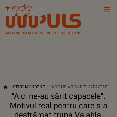
Radio Impuls
STIRI MONDENE
"AICI NE-AU SĂRIT CAPACELE".
MOTIVUL REAL PENTRU CARE
"Aici ne-au sărit capacele".
S-A DESTRĂMAT TRUPA
VALAHIA. MIHAI TRĂISTARIU
Motivul real pentru care s-a
SCOATE LA IVEALĂ DETALII
destrămat trupa Valahia.
NEȘTIUTE DIN CULISELE