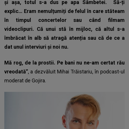
și așa, totul s-a dus pe apa Sâmbetei.
Să-ți
explic… Eram nemulțumiți de felul în care stăteam
în timpul concertelor sau când filmam
videoclipuri. Că unui stă în mijloc, că altul s-a
îmbrăcat în alb să atragă atenția sau că de ce a
dat unul interviuri și noi nu.
Mă rog, de la prostii. Pe bani nu ne-am certat rău
vreodată”
, a dezvăluit
Mihai Trăistariu
, în podcast-ul
moderat de Gojira.