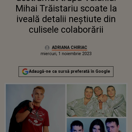
COLABORĂRII
Mihai Trăistariu scoate la
iveală detalii neștiute din
culisele colaborării
Autor:
ADRIANA CHIRIAC
Publicat:
miercuri, 1 noiembrie 2023
Actualizat:
miercuri, 1 noiembrie 2023
Adaugă-ne ca sursă preferată în Google