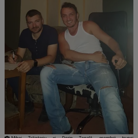
Mihai Trăistariu și Dorin Topală, membrii trupei