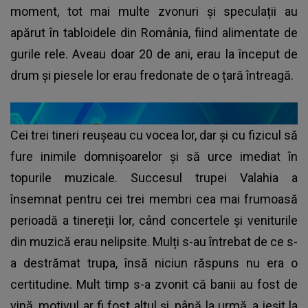
moment, tot mai multe zvonuri și speculații au
apărut în tabloidele din România, fiind alimentate de
gurile rele. Aveau doar 20 de ani, erau la început de
drum și piesele lor erau fredonate de o țară întreagă.
Cei trei tineri reușeau cu vocea lor, dar și cu fizicul să
fure inimile domnișoarelor și să urce imediat în
topurile muzicale. Succesul trupei Valahia a
însemnat pentru cei trei membri cea mai frumoasă
perioadă a tinereții lor, când concertele și veniturile
din muzică erau nelipsite. Mulți s-au întrebat de ce s-
a destrămat trupa, însă niciun răspuns nu era o
certitudine. Mult timp s-a zvonit că banii au fost de
vină, motivul ar fi fost altul și, până la urmă, a ieșit la