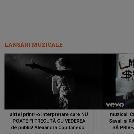
LANSĂRI MUZICALE
De această dată, "Dilaila" se simte
COLABORAR
altfel printr-o interpretare care NU
muzical! C
POATE FI TRECUTĂ CU VEDEREA
Savali și Ri
de public! Alexandra Căpitănescu
SĂ PRIV