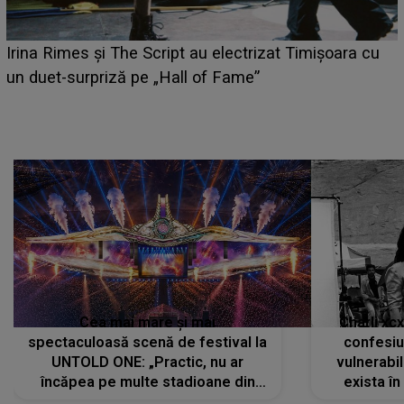
HOROSCOP 6 august 2026. Zodia care are șansa să
câștige mai mulți bani. O oportunitate neașteptată îi
poate schimba situația financiară la început de lună
Cea mai mare și mai
Charli xc
spectaculoasă scenă de festival la
confesiu
UNTOLD ONE: „Practic, nu ar
vulnerabil
încăpea pe multe stadioane din
exista în
lume”. Evenimentul începe joi, 6