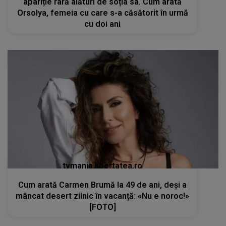
apariție rară alături de soția sa. Cum arată
Orsolya, femeia cu care s-a căsătorit în urmă
cu doi ani
tvmania.libertatea.ro
Cum arată Carmen Brumă la 49 de ani, deși a
mâncat desert zilnic în vacanță: «Nu e noroc!»
[FOTO]