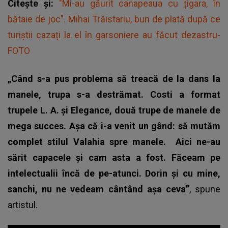
Citește și:
"Mi-au găurit canapeaua cu țigara, în
bătaie de joc". Mihai Trăistariu, bun de plată după ce
turiștii cazați la el în garsoniere au făcut dezastru-
FOTO
„Când s-a pus problema să treacă de la dans la
manele, trupa s-a destrămat. Costi a format
trupele L. A. şi Elegance, două trupe de manele de
mega succes. Aşa că i-a venit un gând: să mutăm
complet stilul Valahia spre manele.
Aici ne-au
sărit capacele şi cam asta a fost. Făceam pe
intelectualii încă de pe-atunci. Dorin şi cu mine,
sanchi, nu ne vedeam cântând aşa ceva”
, spune
artistul.