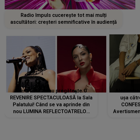
Radio Impuls cucerește tot mai mulți
ascultători: creșteri semnificative în audiență
Tania Turtureanu pregătește O
Alexandra
REVENIRE SPECTACULOASĂ la Sala
ușa cătr
Palatului! Când se va aprinde din
CONFES
nou LUMINA REFLECTOATRELOR
Avertismentu
pentru artistă: " Vor fi multe
rămas ÎNT
cântece noi, în premieră. Cântece
au format-
care abia acum învață să respire"
"Am f