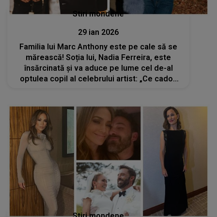
Stiri mondene
29 ian 2026
Familia lui Marc Anthony este pe cale să se
mărească! Soția lui, Nadia Ferreira, este
însărcinată și va aduce pe lume cel de-al
optulea copil al celebrului artist: „Ce cadou
minunat ne oferă viața. Dumnezeu este
mare”
Stiri mondene