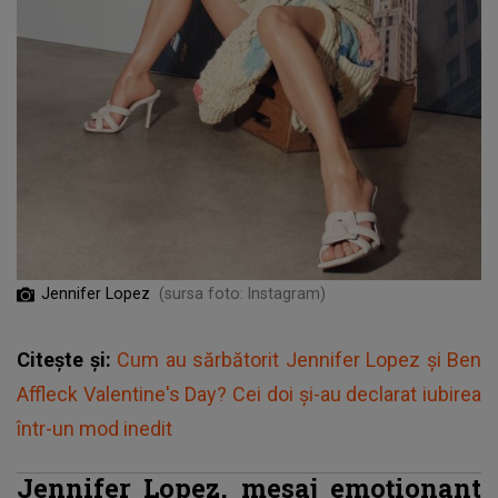
Jennifer Lopez
(sursa foto: Instagram)
Citește și:
Cum au sărbătorit Jennifer Lopez și Ben
Affleck Valentine's Day? Cei doi și-au declarat iubirea
într-un mod inedit
Jennifer Lopez, mesaj emoționant