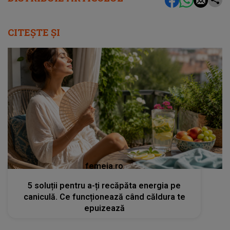
CITEȘTE ȘI
femeia.ro
5 soluții pentru a-ți recăpăta energia pe
caniculă. Ce funcționează când căldura te
epuizează