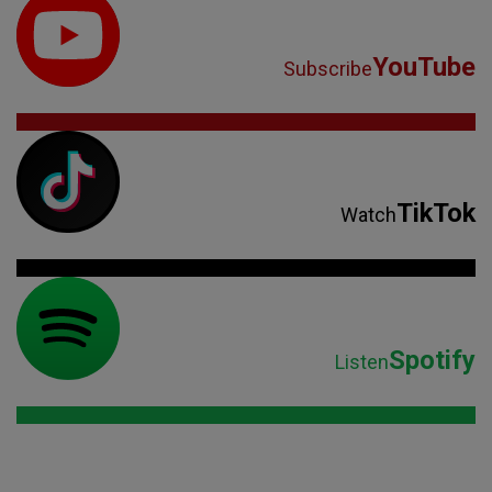
YouTube
Subscribe
TikTok
Watch
Spotify
Listen