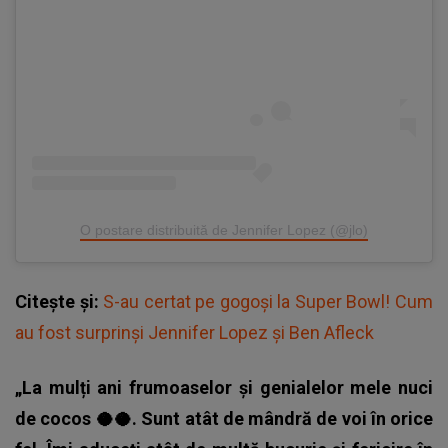
O postare distribuită de Jennifer Lopez (@jlo)
Citește și:
S-au certat pe gogoși la Super Bowl! Cum
au fost surprinși Jennifer Lopez și Ben Afleck
„La mulți ani frumoaselor și genialelor mele nuci
de cocos 🥥🥥. Sunt atât de mândră de voi în orice