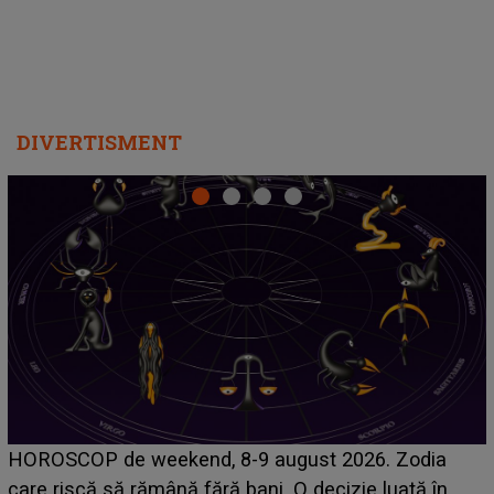
DIVERTISMENT
Emanuel a ținut ACEST DETALIU ASCUNS până
acum! În fața Alexandrei, concurentul din Casa Iubirii