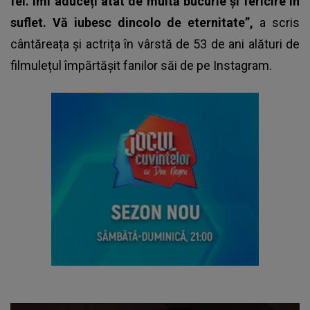
fel. Îmi aduceți atât de multă bucurie și fericire în
suflet. Vă iubesc dincolo de eternitate”,
a scris
cântăreața și actrița în vârstă de 53 de ani alături de
filmulețul împărtășit fanilor săi de pe Instagram.