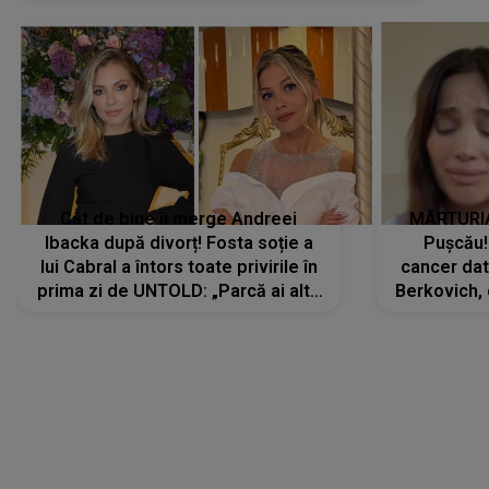
Cât de bine îi merge Andreei
MĂRTURIA
Ibacka după divorț! Fosta soție a
Pușcău!
lui Cabral a întors toate privirile în
cancer dato
prima zi de UNTOLD: „Parcă ai altă
Berkovich, 
strălucire, emani putere,
accident ru
încredere, siguranță...”
Dacă nu 