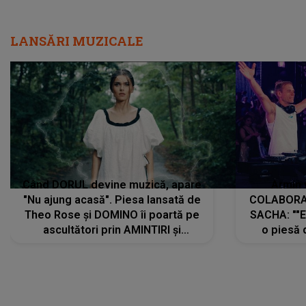
LANSĂRI MUZICALE
Când DORUL devine muzică, apare
Armin 
"Nu ajung acasă". Piesa lansată de
COLABORAR
Theo Rose și DOMINO îi poartă pe
SACHA: ""E
ascultători prin AMINTIRI și
o piesă 
REGĂSIRI, iar drumul emoțiilor
imediat pre
trece prin sufletul publicului:
cu mine șt
"Pentru toți cei care au plecat
păstrăm do
departe ca să le fie mai bine"