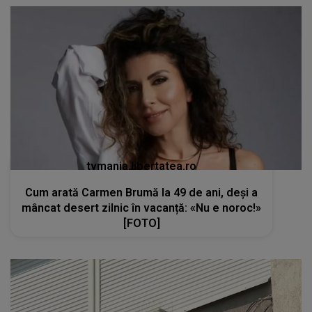
tvmania.libertatea.ro
Cum arată Carmen Brumă la 49 de ani, deși a
mâncat desert zilnic în vacanță: «Nu e noroc!»
[FOTO]