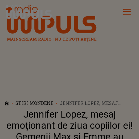
Radio Impuls
STIRI MONDENE
JENNIFER LOPEZ, MESAJ
EMOȚIONANT DE ZIUA
Jennifer Lopez, mesaj
COPIILOR EI! GEMENII MAX ȘI
EMME AU ÎMPLINIT 15 ANI
emoționant de ziua copiilor ei!
Gemenii Max și Emme au