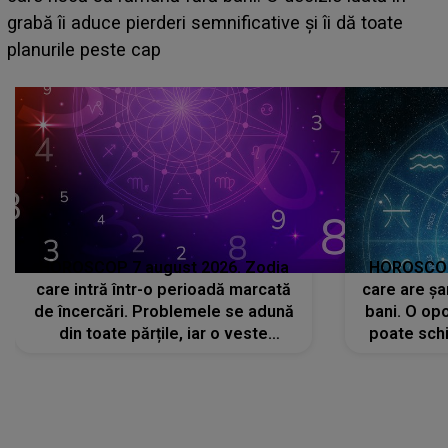
face o MĂRTURISIRE NEAȘTEPTATĂ despre mama
sa: "I-am spus și ei în față, eu nu te iubesc pentru
că..."
HOROSCOP 7 august 2026. Zodia
HOROSCOP 
care intră într-o perioadă marcată
care are șa
de încercări. Problemele se adună
bani. O opo
din toate părțile, iar o veste
poate schi
neașteptată îi dă planurile peste
la
cap