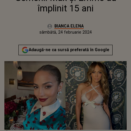
împlinit 15 ani
Autor:
BIANCA ELENA
Publicat:
vineri, 24 februarie 2023
Actualizat:
sâmbătă, 24 februarie 2024
Adaugă-ne ca sursă preferată în Google