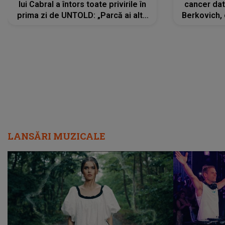
lui Cabral a întors toate privirile în
cancer dato
prima zi de UNTOLD: „Parcă ai altă
Berkovich, 
strălucire, emani putere,
accident ru
încredere, siguranță...”
Dacă nu 
LANSĂRI MUZICALE