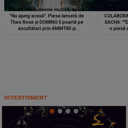
Când DORUL devine muzică, apare
Armin 
"Nu ajung acasă". Piesa lansată de
COLABORAR
Theo Rose și DOMINO îi poartă pe
SACHA: ""E
ascultători prin AMINTIRI și
o piesă 
REGĂSIRI, iar drumul emoțiilor
imediat pre
trece prin sufletul publicului:
cu mine șt
"Pentru toți cei care au plecat
păstrăm do
departe ca să le fie mai bine"
DIVERTISMENT