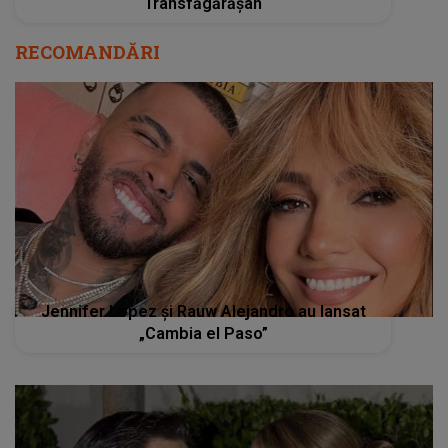
Transfăgărășan
RECOMANDĂRI
Jennifer Lopez și Rauw Alejandro au lansat
„Cambia el Paso”