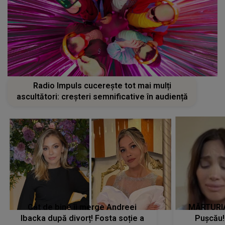
Radio Impuls cucerește tot mai mulți
ascultători: creșteri semnificative în audiență
Cât de bine îi merge Andreei
MĂRTURIA
Ibacka după divorț! Fosta soție a
Pușcău!