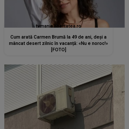
tvmania.libertatea.ro
Cum arată Carmen Brumă la 49 de ani, deși a
mâncat desert zilnic în vacanță: «Nu e noroc!»
[FOTO]