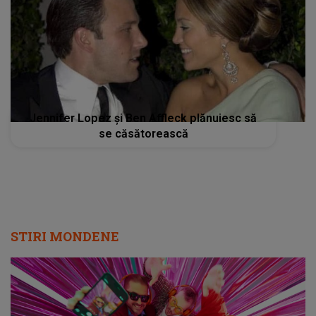
Jennifer Lopez și Ben Affleck plănuiesc să
se căsătorească
STIRI MONDENE