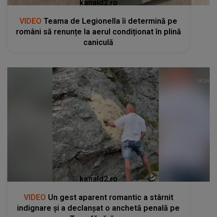
kanald2.ro
VIDEO
Teama de Legionella îi determină pe
români să renunțe la aerul condiționat în plină
caniculă
kanald2.ro
VIDEO
Un gest aparent romantic a stârnit
indignare și a declanșat o anchetă penală pe