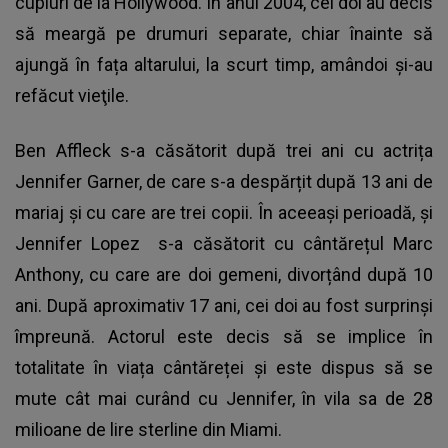
cupluri de la Hollywood. În anul 2004, cei doi au decis
să meargă pe drumuri separate, chiar înainte să
ajungă în fața altarului, la scurt timp, amândoi şi-au
refăcut vieţile.
Ben Affleck s-a căsătorit după trei ani cu actrița
Jennifer Garner, de care s-a despărțit după 13 ani de
mariaj și cu care are trei copii. În aceeași perioadă, și
Jennifer Lopez
s-a căsătorit cu cântărețul Marc
Anthony, cu care are doi gemeni, divorțând după 10
ani. După aproximativ 17 ani, cei doi au fost surprinși
împreună. Actorul este decis să se implice în
totalitate în viața cântăreței și este dispus să se
mute cât mai curând cu Jennifer, în vila sa de 28
milioane de lire sterline din Miami.