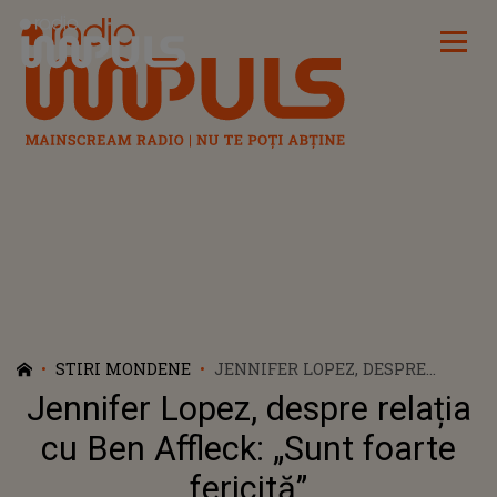
Radio Impuls
STIRI MONDENE
JENNIFER LOPEZ, DESPRE
RELAȚIA CU BEN AFFLECK:
Jennifer Lopez, despre relația
„SUNT FOARTE FERICITĂ”
cu Ben Affleck: „Sunt foarte
fericită”