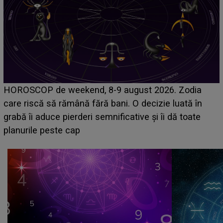
Emanuel a ținut ACEST DETALIU ASCUNS până
acum! În fața Alexandrei, concurentul din Casa Iubirii
face o MĂRTURISIRE NEAȘTEPTATĂ despre mama
sa: "I-am spus și ei în față, eu nu te iubesc pentru
că..."