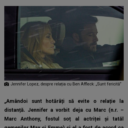
Jennifer Lopez, despre relația cu Ben Affleck: „Sunt fericită”
„Amândoi sunt hotărâți să evite o relație la
distanță. Jennifer a vorbit deja cu Marc (n.r. –
Marc Anthony, fostul soț al actriței și tatăl
gemenilor Max și Emme) și el a fost de acord ca