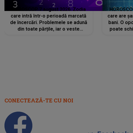
HOROSCOP 7 august 2026. Zodia
HOROSCOP 
care intră într-o perioadă marcată
care are șa
de încercări. Problemele se adună
bani. O opo
din toate părțile, iar o veste
poate schi
neașteptată îi dă planurile peste
la
cap
CONECTEAZĂ-TE CU NOI