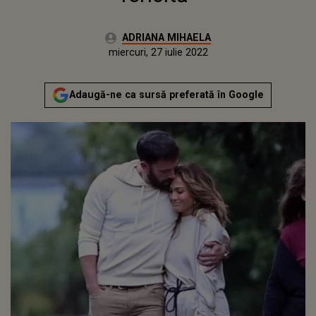
Autor:
ADRIANA MIHAELA
Publicat:
miercuri, 7 iulie 2021
Actualizat:
miercuri, 27 iulie 2022
Adaugă-ne ca sursă preferată în Google