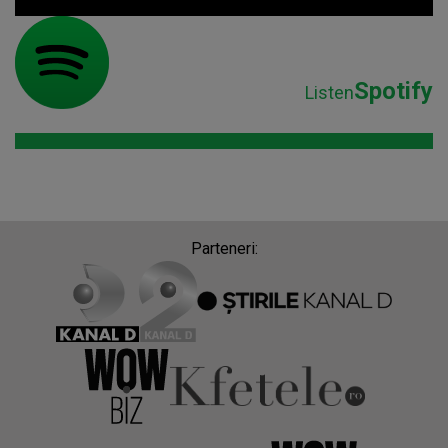
Spotify
Listen
Parteneri: