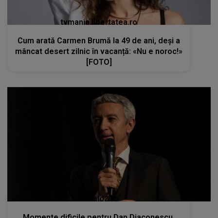
tvmania.libertatea.ro
Cum arată Carmen Brumă la 49 de ani, deși a
mâncat desert zilnic în vacanță: «Nu e noroc!»
[FOTO]
kanald2.ro
Momente dificile pentru Dan Diaconescu.