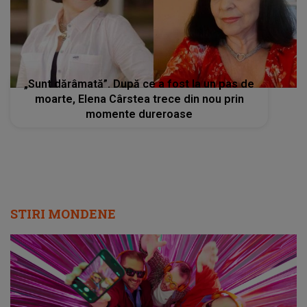
„Sunt dărâmată”. După ce a fost la un pas de
moarte, Elena Cârstea trece din nou prin
momente dureroase
STIRI MONDENE