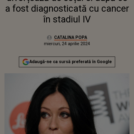
a fost diagnosticată cu cancer
în stadiul IV
Autor:
CATALINA POPA
Publicat:
luni, 24 aprilie 2023
Actualizat:
miercuri, 24 aprilie 2024
Adaugă-ne ca sursă preferată în Google