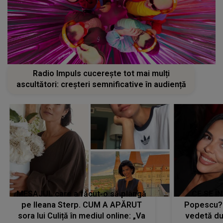
Radio Impuls cucerește tot mai mulți
ascultători: creșteri semnificative în audiență
MESAJUL care a făcut-o să plângă
CE SE Î
pe Ileana Sterp. CUM A APĂRUT
Popescu?
sora lui Culiță în mediul online: „Va
vedetă du