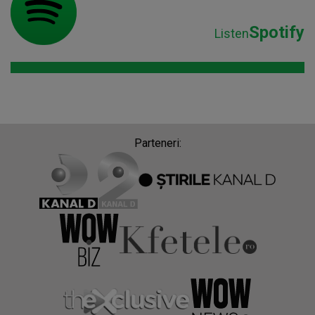
Spotify
Listen
Parteneri: