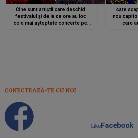
LINE-UP UNTOLD ONE, prima zi.
HOROSCOP 
Cine sunt artiștii care deschid
care scap
festivalul și de la ce ore au loc
nou capitol
cele mai așteptate concerte pe
care a
scena principală?
perioadă 
CONECTEAZĂ-TE CU NOI
Facebook
Like