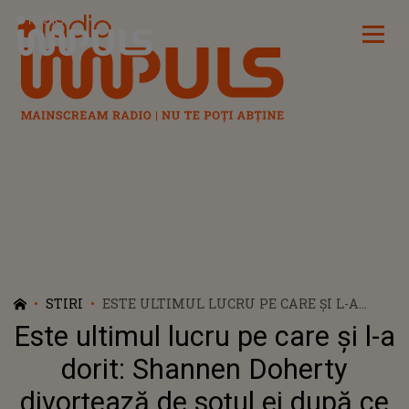
Radio Impuls
STIRI
ESTE ULTIMUL LUCRU PE CARE ȘI L-A
DORIT: SHANNEN DOHERTY DIVORȚEAZĂ
Este ultimul lucru pe care și l-a
DE SOȚUL EI DUPĂ CE A FOST
DIAGNOSTICATĂ CU CANCER ÎN STADIUL
dorit: Shannen Doherty
IV
divorțează de soțul ei după ce