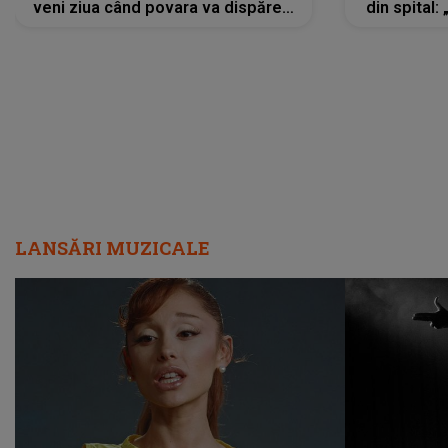
veni ziua când povara va dispărea,
din spital:
iar lacrimile...”
LANSĂRI MUZICALE