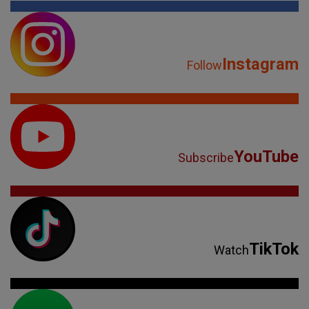
Instagram
Follow
YouTube
Subscribe
TikTok
Watch