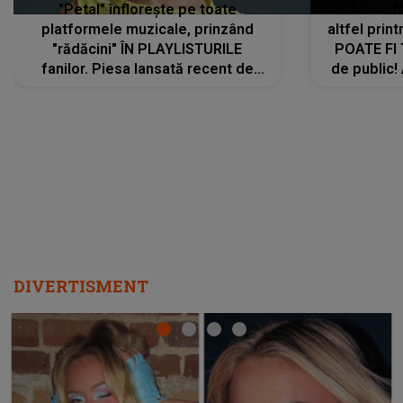
"Petal" înflorește pe toate
De această 
platformele muzicale, prinzând
altfel prin
"rădăcini" ÎN PLAYLISTURILE
POATE FI
fanilor. Piesa lansată recent de
de public!
Ariana Grande îi face pe
a lansat V
ascultători SĂ O ASCULTE PE
REPEAT
DIVERTISMENT