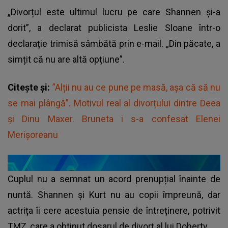
„Divorțul este ultimul lucru pe care Shannen și-a
dorit”, a declarat publicista Leslie Sloane într-o
declarație trimisă sâmbătă prin e-mail. „Din păcate, a
simțit că nu are altă opțiune”.
Citește și:
”Alții nu au ce pune pe masă, așa că să nu
se mai plângă”. Motivul real al divorțului dintre Deea
și Dinu Maxer. Bruneta i s-a confesat Elenei
Merișoreanu
Cuplul nu a semnat un acord prenupțial înainte de
nuntă. Shannen și Kurt nu au copii împreună, dar
actrița îi cere acestuia pensie de întreținere, potrivit
TMZ, care a obținut dosarul de divorț al lui Doherty.