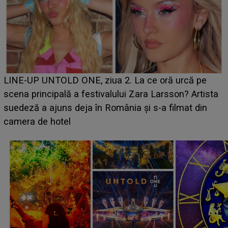
Ce a dezvăluit noua concurentă din "Casa Iubirii" l-a
luat prin surprindere pe Emanuel. CINE ESTE
BĂIATUL VIZAT de Alexandra?! Aflându-se în fața
faptului împlinit, A RECUNOSCUT IMEDIAT: "Am
avut..."