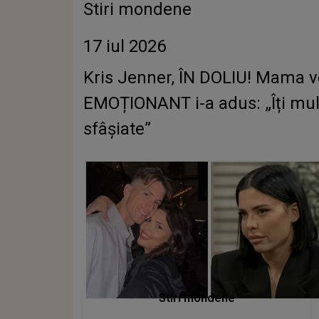
Stiri mondene
17 iul 2026
Kris Jenner, ÎN DOLIU! Mama ve
EMOȚIONANT i-a adus: „Îți mulțu
sfâșiate”
Stiri mondene