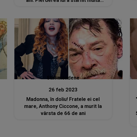
ani. Pierderea lui a stârnit multă
tristețe la Hollywood
Stiri mondene
26 feb 2023
Madonna, în doliu! Fratele ei cel
mare, Anthony Ciccone, a murit la
vârsta de 66 de ani