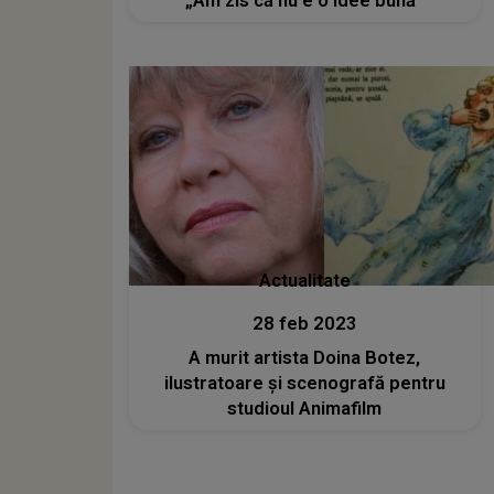
„Am zis că nu e o idee bună”
Actualitate
28 feb 2023
A murit artista Doina Botez,
ilustratoare şi scenografă pentru
studioul Animafilm