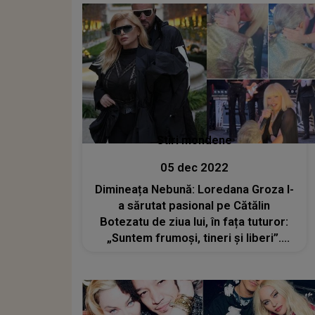
Stiri mondene
05 dec 2022
Dimineața Nebună: Loredana Groza l-
a sărutat pasional pe Cătălin
Botezatu de ziua lui, în fața tuturor:
„Suntem frumoși, tineri și liberi”.
Gestul artistei i-a uimit pe toți cei
prezenți la eveniment