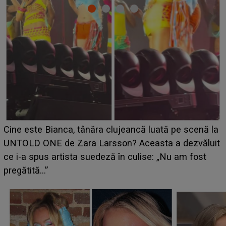
HOROSCOP 11 august 2026. Marte intră în Rac și
aduce tensiuni uriașe pentru o zodie! Conflictele
t
izbucnesc din senin în jurul ei, iar o situație dificilă
scapă de sub control