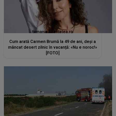
tvmania.libertatea.ro
Cum arată Carmen Brumă la 49 de ani, deși a
mâncat desert zilnic în vacanță: «Nu e noroc!»
[FOTO]