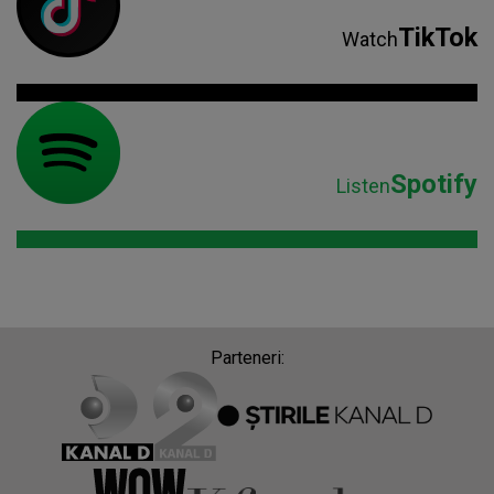
TikTok
Watch
Spotify
Listen
Parteneri: