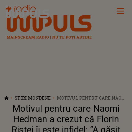
Radio Impuls
STIRI MONDENE
MOTIVUL PENTRU CARE NAOMI
HEDMAN A CREZUT CĂ FLORIN
Motivul pentru care Naomi
RISTEI ÎI ESTE INFIDEL: ”A
GĂSIT ASTA”
Hedman a crezut că Florin
Ristei îi este infidel: ”A găsit