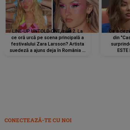
LINE-UP UNTOLD ONE, ziua 2. La
Ce a dezv
ce oră urcă pe scena principală a
din "Cas
festivalului Zara Larsson? Artista
surprind
suedeză a ajuns deja în România și
ESTE 
s-a filmat din camera de hotel
Alexandr
faptului 
IMED
CONECTEAZĂ-TE CU NOI