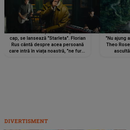
Când IUBIREA îți dă lumea peste
Când DORUL
cap, se lansează "Starleta". Florian
"Nu ajung 
Rus cântă despre acea persoană
Theo Rose 
care intră în viața noastră, "ne fură"
ascultă
toate PRIVIRILE, toate GÂNDURILE,
REGĂSIRI
tot UNIVERSUL și fără să ne dăm
trece pr
seama, ajunge să fie motivul
"Pentru t
pentru care zâmbim
departe 
DIVERTISMENT