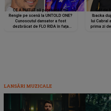
CE A PUTUT să pățească Emil
Cât de b
Rengle pe scenă la UNTOLD ONE?
Ibacka dup
Cunoscutul dansator a fost
lui Cabral a
dezbrăcat de FLO RIDA în fața
prima zi d
tuturor: „Mi-a dat hainele lui. Ce s-a
strălu
întâmplat mai exact...”
încre
LANSĂRI MUZICALE