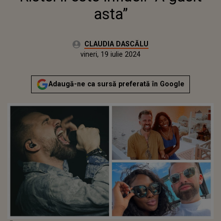
asta”
Autor:
CLAUDIA DASCĂLU
Publicat:
miercuri, 19 iulie 2023
Actualizat:
vineri, 19 iulie 2024
Adaugă-ne ca sursă preferată în Google