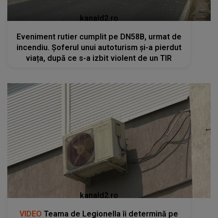
kanald2.ro
Eveniment rutier cumplit pe DN58B, urmat de
incendiu. Șoferul unui autoturism și-a pierdut
viața, după ce s-a izbit violent de un TIR
kanald2.ro
VIDEO
Teama de Legionella îi determină pe