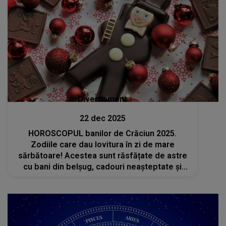
Divertisment
22 dec 2025
HOROSCOPUL banilor de Crăciun 2025.
Zodiile care dau lovitura în zi de mare
sărbătoare! Acestea sunt răsfățate de astre
cu bani din belșug, cadouri neașteptate și
momente speciale. Vor începe noul an cu
buzunarele pline și noroc pe toate planurile