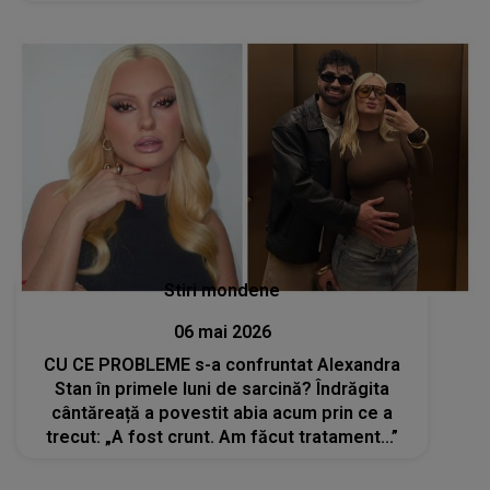
„Ideea era să te reducă la tăcere”
Stiri mondene
06 mai 2026
CU CE PROBLEME s-a confruntat Alexandra
Stan în primele luni de sarcină? Îndrăgita
cântăreață a povestit abia acum prin ce a
trecut: „A fost crunt. Am făcut tratament...”