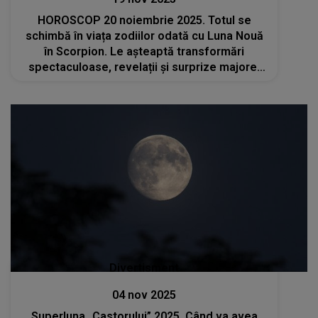
HOROSCOP 20 noiembrie 2025. Totul se
schimbă în viața zodiilor odată cu Luna Nouă
în Scorpion. Le așteaptă transformări
spectaculoase, revelații și surprize majore.
Norocul va fi de partea lor în perioada
următoare
Divertisment
04 nov 2025
Superluna „Castorului” 2025. Când va avea