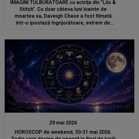
IMAGINI TULBURĂTOARE cu actrița din ”Lilo &
Stitch”. Cu doar câteva luni înainte de
moartea sa, Daveigh Chase a fost filmată
într-o ipostază îngrijorătoare, extrem de
slabă și aproape inconștientă
Divertisment
29 mai 2026
HOROSCOP de weekend, 30-31 mai 2026.
Zodia care devine de neoprit la final de lună!