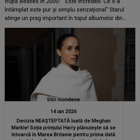
trupa Beatles în 2000: " Este incredibil. Ce s-a
întâmplat este pur şi simplu senzaţional" Starul
atinge un prag important în topul albumelor din
Marea Britanie
Stiri mondene
14 ian 2026
Decizia NEAȘTEPTATĂ luată de Meghan
Markle! Soția prințului Harry plănuiește să se
întoarcă în Marea Britanie pentru prima dată