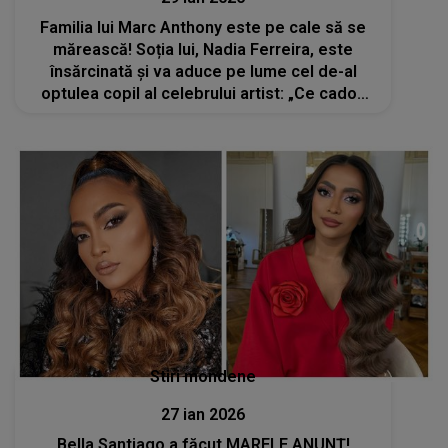
Familia lui Marc Anthony este pe cale să se
mărească! Soția lui, Nadia Ferreira, este
însărcinată și va aduce pe lume cel de-al
optulea copil al celebrului artist: „Ce cadou
minunat ne oferă viața. Dumnezeu este
mare”
Stiri mondene
27 ian 2026
Bella Santiago a făcut MARELE ANUNȚ!