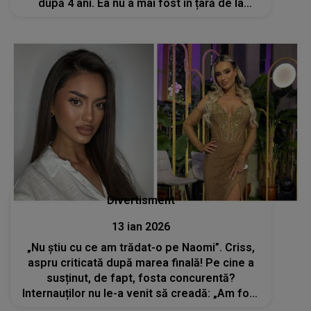
după 4 ani. Ea nu a mai fost în țară de la
înmormântarea reginei Elisabeta a II-a
Divertisment
13 ian 2026
„Nu știu cu ce am trădat-o pe Naomi”. Criss,
aspru criticată după marea finală! Pe cine a
susținut, de fapt, fosta concurentă?
Internauților nu le-a venit să creadă: „Am fost
făcută falsă, trădătoare și imbecilă. Eu îmi