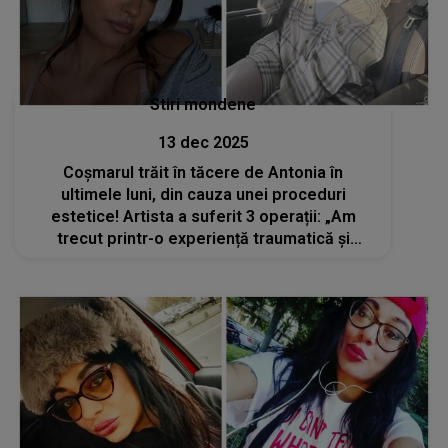
Stiri mondene
13 dec 2025
Coșmarul trăit în tăcere de Antonia în
ultimele luni, din cauza unei proceduri
estetice! Artista a suferit 3 operații: „Am
trecut printr-o experiență traumatică și
periculoasă care sincer ar fi putut să aibă un
final tragic…”