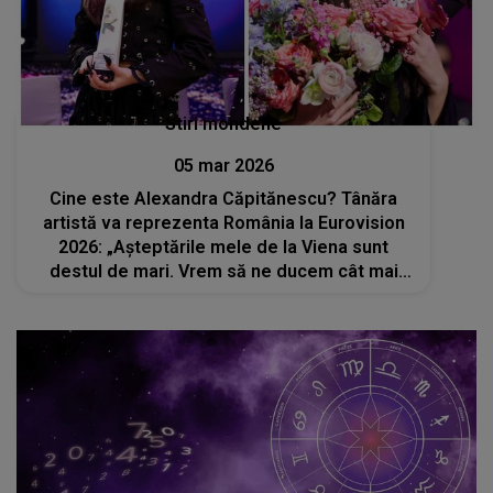
Stiri mondene
05 mar 2026
Cine este Alexandra Căpitănescu? Tânăra
artistă va reprezenta România la Eurovision
2026: „Așteptările mele de la Viena sunt
destul de mari. Vrem să ne ducem cât mai
departe, să ne facem auziți”. Ea a studiat
fizica și a câștigat un concurs de talente