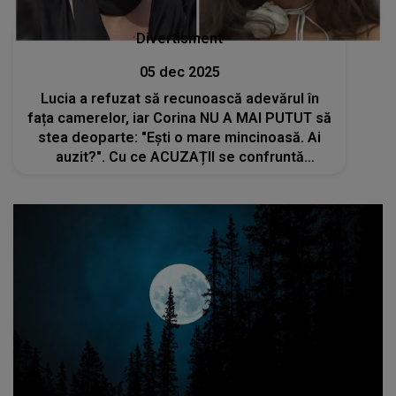
Divertisment
05 dec 2025
Lucia a refuzat să recunoască adevărul în
fața camerelor, iar Corina NU A MAI PUTUT să
stea deoparte: "Ești o mare mincinoasă. Ai
auzit?". Cu ce ACUZAȚII se confruntă
concurenta din Casa Iubirii: "Săptămâna
viitoare prezic că tu o să..."