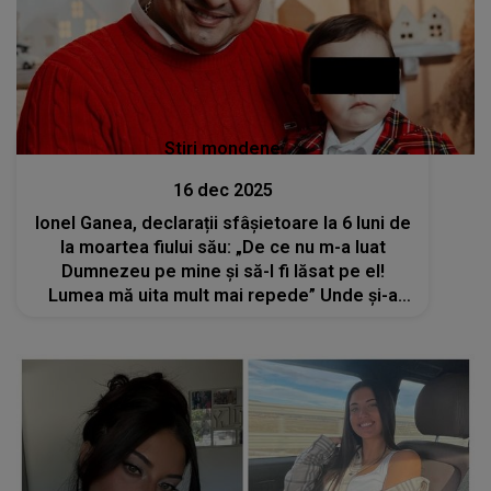
Stiri mondene
16 dec 2025
Ionel Ganea, declarații sfâșietoare la 6 luni de
la moartea fiului său: „De ce nu m-a luat
Dumnezeu pe mine și să-l fi lăsat pe el!
Lumea mă uita mult mai repede” Unde și-a
găsit fostul fotbalist refugiul după tragedia
care s-a abătut asupra familiei lui?