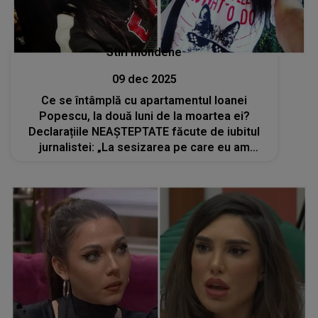
Stiri mondene
09 dec 2025
Ce se întâmplă cu apartamentul Ioanei
Popescu, la două luni de la moartea ei?
Declarațiile NEAȘTEPTATE făcute de iubitul
jurnalistei: „La sesizarea pe care eu am
făcut-o, mi s-a răspuns să mă adresez
instanței”