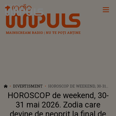
Radio Impuls
DIVERTISMENT
HOROSCOP DE WEEKEND, 30-31
MAI 2026. ZODIA CARE DEVINE DE
HOROSCOP de weekend, 30-
NEOPRIT LA FINAL DE LUNĂ!
ARE NOROC LA BANI, SUCCES ÎN
31 mai 2026. Zodia care
DRAGOSTE ȘI REUȘEȘTE ÎN TOT
devine de neoprit la final de
CE ÎȘI PROPUNE