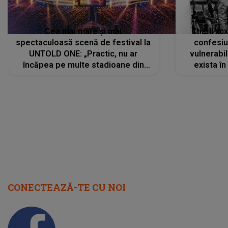
Cea mai mare și mai
Charli xc
spectaculoasă scenă de festival la
confesiu
UNTOLD ONE: „Practic, nu ar
vulnerabil
încăpea pe multe stadioane din
exista în
lume”. Evenimentul începe joi, 6
august 2026
CONECTEAZĂ-TE CU NOI