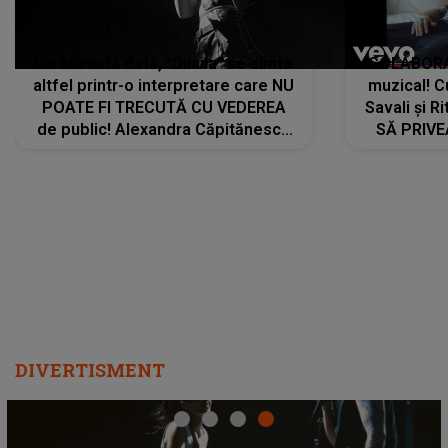
De această dată, "Dilaila" se simte
COLABORAR
altfel printr-o interpretare care NU
muzical! C
POATE FI TRECUTĂ CU VEDEREA
Savali și Ri
de public! Alexandra Căpitănescu
SĂ PRIV
a lansat VERSIUNEA LIVE a piesei
DIVERTISMENT