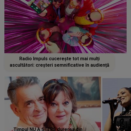
Radio Impuls cucerește tot mai mulți
ascultători: creșteri semnificative în audiență
Timpul NU A ȘTERS durerea din
Tania Tu