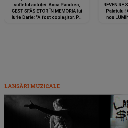
sufletul actriței. Anca Pandrea,
REVENIRE 
GEST SFÂȘIETOR ÎN MEMORIA lui
Palatului!
Iurie Darie: "A fost copleșitor. Pe
nou LUMI
măsură ce trece timpul parcă..."
pentru a
cântece no
care abia 
LANSĂRI MUZICALE