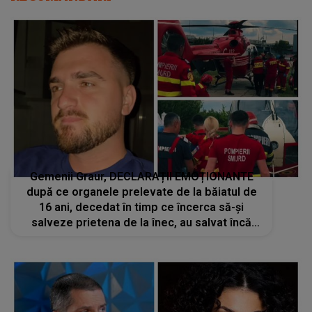
Gemenii Graur, DECLARAȚII EMOȚIONANTE
după ce organele prelevate de la băiatul de
16 ani, decedat în timp ce încerca să-și
salveze prietena de la înec, au salvat încă
patru vieți: „Cineva trebuie să moară pentru
ca altcineva...”