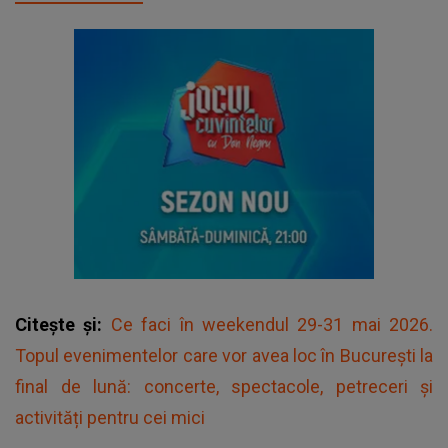
Citește și:
Ce faci în weekendul 29-31 mai 2026.
Topul evenimentelor care vor avea loc în București la
final de lună: concerte, spectacole, petreceri și
activități pentru cei mici