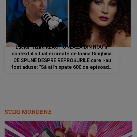
Lucian Viziru REACȚIONEAZĂ DIN NOU în
contextul situației create de Ioana Ginghină.
CE SPUNE DESPRE REPROȘURILE care i-au
fost aduse: "Să ai în spate 600 de episoade,
6 filme... nu te poți considera actor? Ea caută
scandal, iar dacă mă apuc acum să..."
STIRI MONDENE