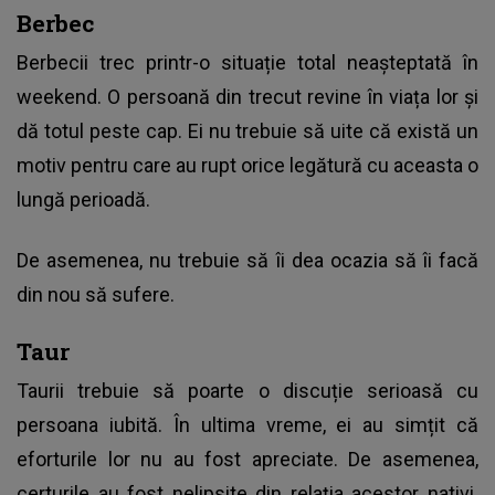
Berbec
Berbecii trec printr-o situație total neașteptată în
weekend. O persoană din trecut revine în viața lor și
dă totul peste cap. Ei nu trebuie să uite că există un
motiv pentru care au rupt orice legătură cu aceasta o
lungă perioadă.
De asemenea, nu trebuie să îi dea ocazia să îi facă
din nou să sufere.
Taur
Taurii trebuie să poarte o discuție serioasă cu
persoana iubită. În ultima vreme, ei au simțit că
eforturile lor nu au fost apreciate. De asemenea,
certurile au fost nelipsite din relația acestor nativi.