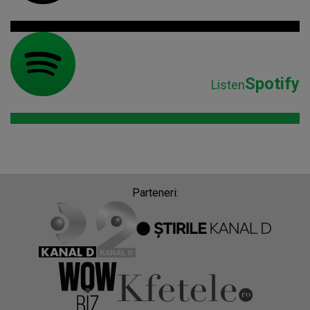
Spotify
Listen
Parteneri: