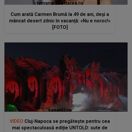
tvmania.libertatea.ro
Cum arată Carmen Brumă la 49 de ani, deși a
mâncat desert zilnic în vacanță: «Nu e noroc!»
[FOTO]
kanald2.ro
VIDEO
Cluj-Napoca se pregătește pentru cea
mai spectaculoasă ediție UNTOLD: sute de