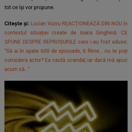
tot ce își vor propune.
Citește și:
Lucian Viziru REACȚIONEAZĂ DIN NOU în
contextul situației create de Ioana Ginghină. CE
SPUNE DESPRE REPROȘURILE care i-au fost aduse:
"Să ai în spate 600 de episoade, 6 filme... nu te poți
considera actor? Ea caută scandal, iar dacă mă apuc
acum să..."