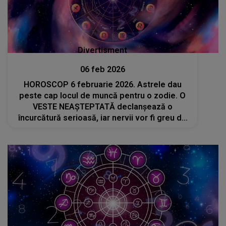
Divertisment
06 feb 2026
HOROSCOP 6 februarie 2026. Astrele dau
peste cap locul de muncă pentru o zodie. O
VESTE NEAȘTEPTATĂ declanșează o
încurcătură serioasă, iar nervii vor fi greu de
controlat. ADEVĂRUL DESCOPERIT nu va fi pe
placul acestor nativi. Ce trebuie să facă