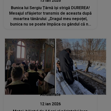
13 ian 2026
Bunica lui Sergiu Țârnă își strigă DUREREA!
Mesajul sfâșietor transmis de aceasta după
moartea tânărului: „Dragul meu nepoțel,
bunica nu se poate împăca cu gândul că nu
am să-ți mai văd zâmbetul luminos de pe
chipul tău!”
Actualitate
12 ian 2026