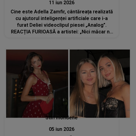
11 iun 2026
Cine este Adella Zamfir, cântăreața realizată
cu ajutorul inteligenței artificiale care i-a
furat Deliei videoclipul piesei „Analog”.
REACȚIA FURIOASĂ a artistei: „Nici măcar nu
s-au obosit să înlocuiască...”
Stiri mondene
05 iun 2026