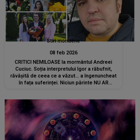
Stiri mondene
08 feb 2026
CRITICI NEMILOASE la mormântul Andreei
Cuciuc. Soția interpretului Igor a răbufnit,
răvășită de ceea ce a văzut... a îngenuncheat
în fața suferinței. Niciun părinte NU AR
TREBUI SĂ TREACĂ PRIN AȘA CEVA: "Să ai
toată viața ta durerea care..."