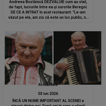
Andreea Bostănică DEZVĂLUIE cum au stat,
de fapt, lucrurile între ea și surorile Beregoi.
DE CE A INTRAT în acel restaurant: "Le-am
văzut pe ele, am zis că este un loc public, nu
trebuie să îmi fie frică. Eu am vrut să...."
Actualitate
03 iun 2026
ÎNCĂ UN NUME IMPORTANT AL SCENEI a
plecat dintre noi. După ani în care a oferit