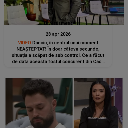
Divertisment
28 apr 2026
VIDEO
Danciu, în centrul unui moment
NEAȘTEPTAT! În doar câteva secunde,
situația a scăpat de sub control. Ce a făcut
de data aceasta fostul concurent din Casa
Iubirii ÎNTRECE ORICE IMAGINAȚIE: "În locul
tău îmi era rușine să..."