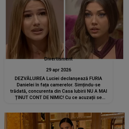
Divertisment
29 apr 2026
DEZVĂLUIREA Luciei declanșează FURIA
Danielei în fața camerelor. Simțindu-se
trădată, concurenta din Casa Iubirii NU A MAI
ȚINUT CONT DE NIMIC! Cu ce acuzații se
confruntă: "Ai făcut..."