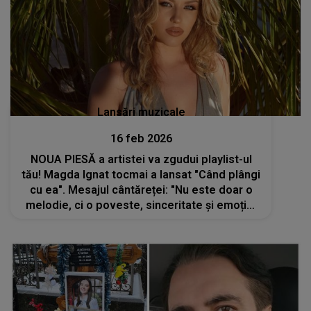
Lansări muzicale
16 feb 2026
NOUA PIESĂ a artistei va zgudui playlist-ul
tău! Magda Ignat tocmai a lansat "Când plângi
cu ea". Mesajul cântăreței: "Nu este doar o
melodie, ci o poveste, sinceritate și emoție.
Sper să o simțiți și voi la fel ca mine"