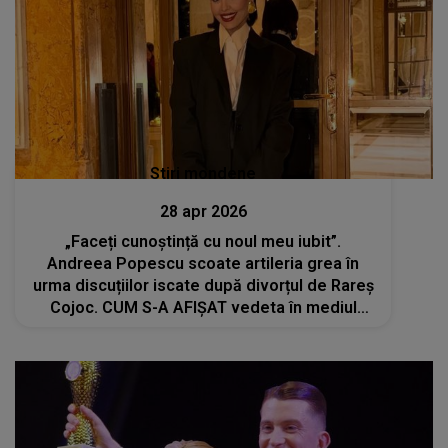
Stiri mondene
28 apr 2026
„Faceți cunoștință cu noul meu iubit”.
Andreea Popescu scoate artileria grea în
urma discuțiilor iscate după divorțul de Rareș
Cojoc. CUM S-A AFIȘAT vedeta în mediul
online?