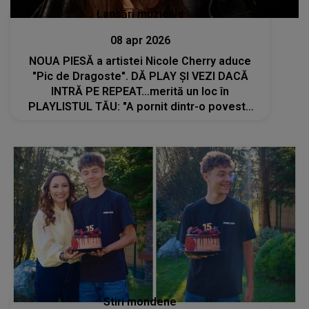
Lansări muzicale
08 apr 2026
NOUA PIESĂ a artistei Nicole Cherry aduce
"Pic de Dragoste". DĂ PLAY ȘI VEZI DACĂ
INTRĂ PE REPEAT...merită un loc în
PLAYLISTUL TĂU: "A pornit dintr-o poveste
reală, a unei persoane din viața mea, pe care
am simțit să o transpun într-o piesă"
Stiri mondene