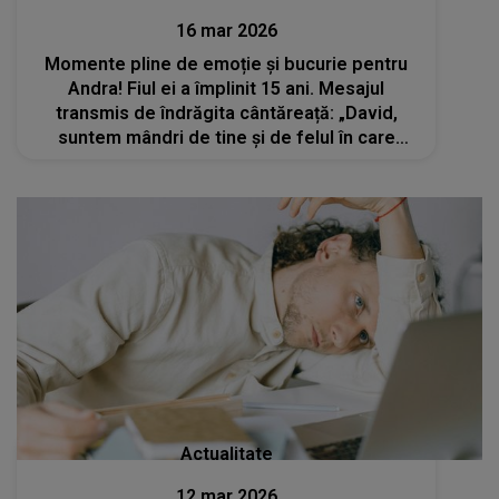
16 mar 2026
Momente pline de emoție și bucurie pentru
Andra! Fiul ei a împlinit 15 ani. Mesajul
transmis de îndrăgita cântăreață: „David,
suntem mândri de tine și de felul în care
crești. De bunătatea ta, de curiozitatea ta și
de felul tău de a vedea lumea”
Actualitate
12 mar 2026