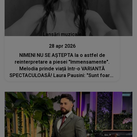
Lansări muzicale
28 apr 2026
NIMENI NU SE AȘTEPTA la o astfel de
reinterpretare a piesei "Immensamente".
Melodia prinde viață într-o VARIANTĂ
SPECTACULOASĂ! Laura Pausini: "Sunt foarte
atașată de această piesă, de când am
ascultat-o la radio în 1987. Umberto Tozzi a
fost..."