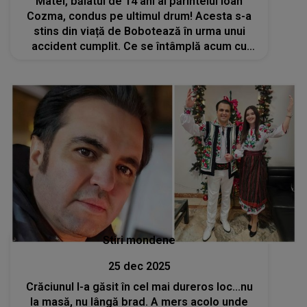
Matei, băiatul de 14 ani al părintelui Ioan
Cozma, condus pe ultimul drum! Acesta s-a
stins din viață de Bobotează în urma unui
accident cumplit. Ce se întâmplă acum cu
mama și frații lui?
Stiri mondene
25 dec 2025
Crăciunul l-a găsit în cel mai dureros loc...nu
la masă, nu lângă brad. A mers acolo unde