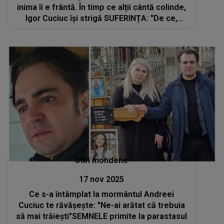
inima îi e frântă. În timp ce alții cântă colinde,
Igor Cuciuc își strigă SUFERINȚA: "De ce,
Doamne, trecem printr-o durere atât de
mare, atât de grea pentru suflet?
Stiri mondene
17 nov 2025
Ce s-a întâmplat la mormântul Andreei
Cuciuc te răvășește: "Ne-ai arătat că trebuia
să mai trăiești"SEMNELE primite la parastasul