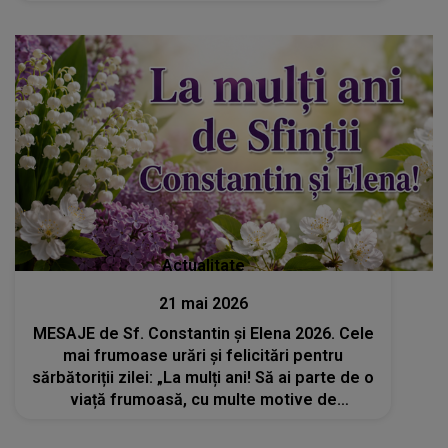
Actualitate
21 mai 2026
MESAJE de Sf. Constantin și Elena 2026. Cele
mai frumoase urări și felicitări pentru
sărbătoriții zilei: „La mulți ani! Să ai parte de o
viață frumoasă, cu multe motive de
recunoștință, iar iubirea și pacea să nu
lipsească niciodată din sufletul tău”