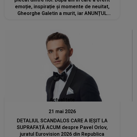
emoție, inspirație și momente de neuitat,
Gheorghe Galetin a murit, iar ANUNȚUL
DECESULUI aduce lacrimi în ochii celor care l-
au admirat: "A iubit muzica cu toată ființa lui"
Actualitate
21 mai 2026
DETALIUL SCANDALOS CARE A IEȘIT LA
SUPRAFAȚĂ ACUM despre Pavel Orlov,
juratul Eurovision 2026 din Republica