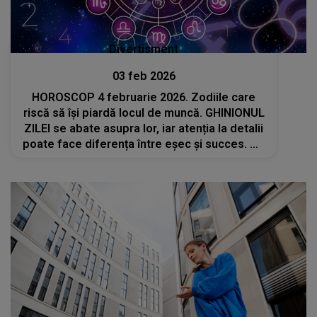
Divertisment
03 feb 2026
HOROSCOP 4 februarie 2026. Zodiile care
riscă să își piardă locul de muncă. GHINIONUL
ZILEI se abate asupra lor, iar atenția la detalii
poate face diferența între eșec și succes. UN
PAS GREȘIT și jobul le poate fi amenințat.
CUM POT EVITA PERICOLUL