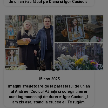
de un an i-au făcut pe Diana și Igor Cuciuc să
TREMURE lângă locul de veci, readucându-le
în suflet toată suferința pierderii
Actualitate
15 nov 2025
Imagini sfâșietoare de la parastasul de un an
al Andreei Cuciuc! Părinții și colegii tinerei
sunt îngenunchiați de durere: Igor Cuciuc: „I-
am zis așa, stând la crucea ei: Te rugăm,
Andreea, să nu ne lași...Viața noastră s-a rupt