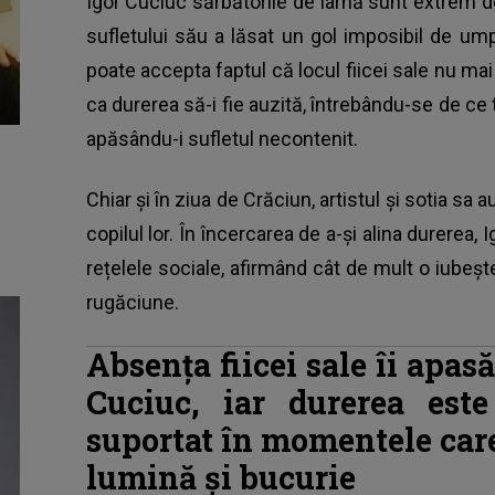
Igor Cuciuc sărbătorile de iarnă sunt extrem d
sufletului său a lăsat un gol imposibil de um
poate accepta faptul că locul fiicei sale nu mai 
ca durerea să-i fie auzită, întrebându-se de ce 
apăsându-i sufletul necontenit.
Chiar și în ziua de Crăciun, artistul și sotia sa 
copilul lor. În încercarea de a-și alina durerea, 
rețelele sociale, afirmând cât de mult o iubește 
rugăciune.
Absența fiicei sale îi apasă 
Cuciuc, iar durerea est
suportat în momentele care 
lumină și bucurie