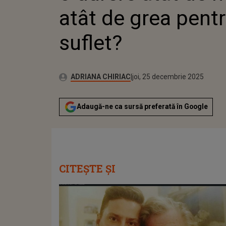
atât de grea pent
suflet?
Publicat:
Autor:
joi, 25 decembrie 2025
Actualizat:
ADRIANA CHIRIAC
joi, 25 decembrie 2025
Adaugă-ne ca sursă preferată în Google
CITEȘTE ȘI