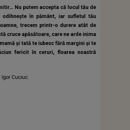
imitir… Nu putem accepta că locul tău de
 odihnește în pământ, iar sufletul tău
Doamne, trecem printr-o durere atât de
stă cruce apăsătoare, care ne arde inima
mamă și tată te iubesc fără margini și te
ciun fericit în ceruri, floarea noastră
e
Igor Cuciuc
.