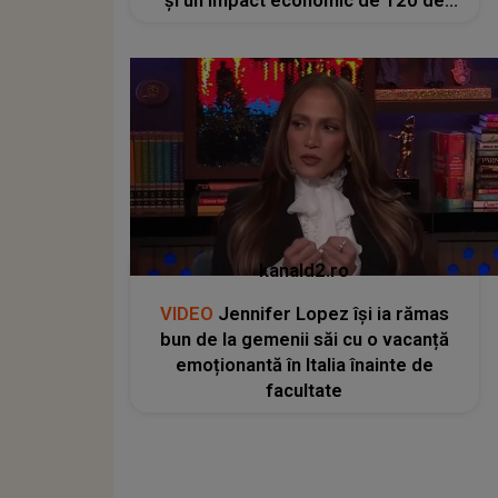
și un impact economic de 120 de
milioane de euro
kanald2.ro
VIDEO
Jennifer Lopez își ia rămas
bun de la gemenii săi cu o vacanță
emoționantă în Italia înainte de
facultate