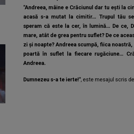
"Andreea, mâine e Crăciunul dar tu ești la c
acasă s-a mutat la cimitir… Trupul tău se
speram că este la cer, în lumină… De ce, 
mare, atât de grea pentru suflet? De ce acea
zi și noapte? Andreea scumpă, fiica noastră, 
poartă în suflet la fiecare rugăciune… Cră
Andreea.
Dumnezeu s-a te ierte!"
, este mesajul scris d