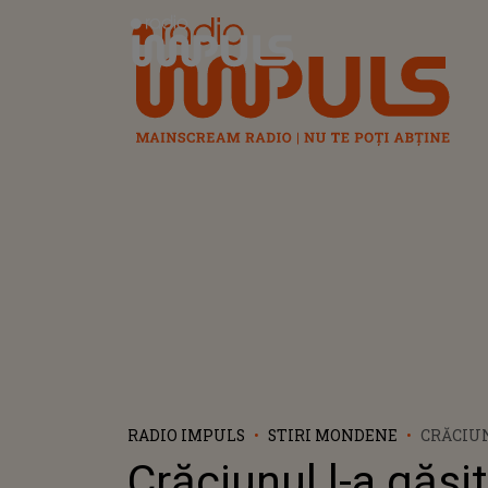
Radio Impuls
RADIO IMPULS
STIRI MONDENE
CRĂCIUN
ÎN CEL 
Crăciunul l-a găsit
LOC...N