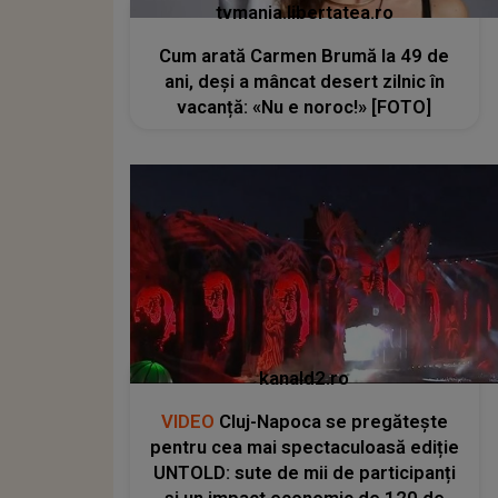
tvmania.libertatea.ro
Cum arată Carmen Brumă la 49 de
ani, deși a mâncat desert zilnic în
vacanță: «Nu e noroc!» [FOTO]
kanald2.ro
VIDEO
Cluj-Napoca se pregătește
pentru cea mai spectaculoasă ediție
UNTOLD: sute de mii de participanți