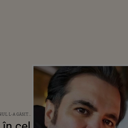
UL L-A GĂSIT
MAI DUREROS
 în cel
U LA MASĂ, NU