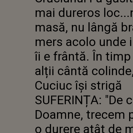
LÂNGĂ B
mai dureros loc...
ACOLO U
FRÂNTĂ.
ALȚII C
masă, nu lângă br
IGOR CU
STRIGĂ 
mers acolo unde 
CE, DOA
PRINTR-
DE MARE
îi e frântă. În timp
PENTRU
alții cântă colinde
Cuciuc își strigă
SUFERINȚA: "De c
Doamne, trecem pr
o durere atât de 