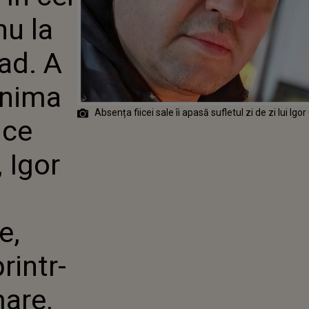
RAD. A MERS
nu la
NDE INIMA ÎI E
 ÎN TIMP CE
ÂNTĂ COLINDE,
ad. A
CIUC ÎȘI
SUFERINȚA: "DE
inima
MNE, TRECEM
O DURERE ATÂT
Absența fiicei sale îi apasă sufletul zi de zi lui Igo
, ATÂT DE GREA
 ce
 SUFLET?
, Igor
e,
intr-
mare,