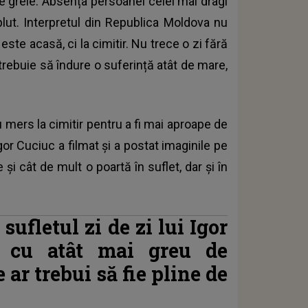
e grele. Absența persoanei celei mai dragi
plut. Interpretul din Republica Moldova nu
este acasă, ci la cimitir. Nu trece o zi fără
trebuie să îndure o suferință atât de mare,
au mers la cimitir pentru a fi mai aproape de
Igor Cuciuc a filmat și a postat imaginile pe
și cât de mult o poartă în suflet, dar și în
sufletul zi de zi lui Igor
e cu atât mai greu de
ar trebui să fie pline de