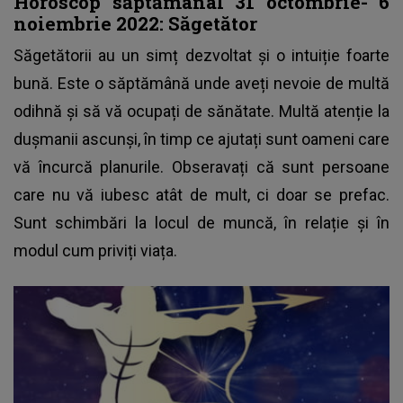
Horoscop săptămânal 31 octombrie- 6
noiembrie 2022: Săgetător
Săgetătorii au un simț dezvoltat și o intuiție foarte
bună. Este o săptămână unde aveți nevoie de multă
odihnă și să vă ocupați de sănătate. Multă atenție la
dușmanii ascunși, în timp ce ajutați sunt oameni care
vă încurcă planurile. Obseravați că sunt persoane
care nu vă iubesc atât de mult, ci doar se prefac.
Sunt schimbări la locul de muncă, în relație și în
modul cum priviți viața.