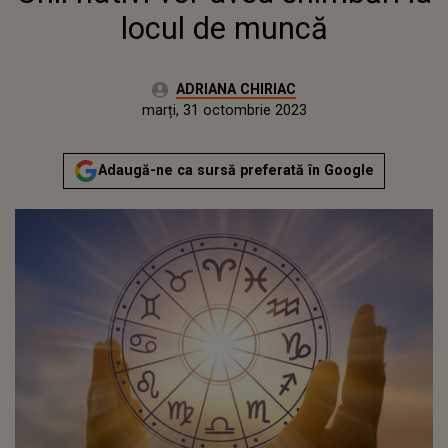
locul de muncă
Autor:
ADRIANA CHIRIAC
Publicat:
luni, 31 octombrie 2022
Actualizat:
marți, 31 octombrie 2023
Adaugă-ne ca sursă preferată în Google