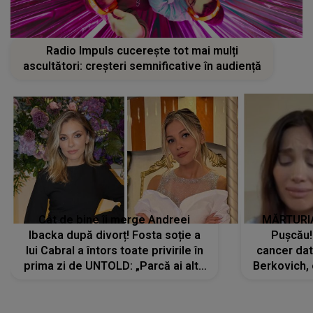
Radio Impuls cucerește tot mai mulți
ascultători: creșteri semnificative în audiență
Cât de bine îi merge Andreei
MĂRTURIA
Ibacka după divorț! Fosta soție a
Pușcău!
lui Cabral a întors toate privirile în
cancer dato
prima zi de UNTOLD: „Parcă ai altă
Berkovich, 
strălucire, emani putere,
accident ru
încredere, siguranță...”
Dacă nu 