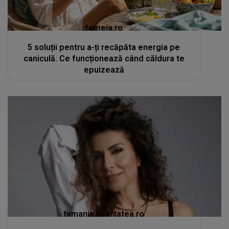
femeia.ro
5 soluții pentru a-ți recăpăta energia pe
caniculă. Ce funcționează când căldura te
epuizează
tvmania.libertatea.ro