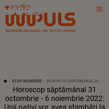
Radio Impuls
STIRI MONDENE
HOROSCOP SĂPTĂMÂNAL 31
OCTOMBRIE - 6 NOIEMBRIE 2022:
Horoscop săptămânal 31
UNII NATIVI VOR AVEA
SHIMBĂRI LA LOCUL DE
octombrie - 6 noiembrie 2022:
MUNCĂ
Unii nativi vor avea shimbări la