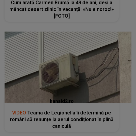
Cum arată Carmen Brumă la 49 de ani, deși a
mâncat desert zilnic în vacanță: «Nu e noroc!»
[FOTO]
kanald2.ro
VIDEO
Teama de Legionella îi determină pe
români să renunțe la aerul condiționat în plină
caniculă