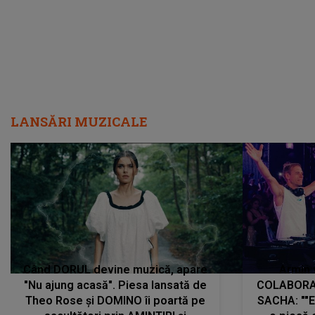
LANSĂRI MUZICALE
Când DORUL devine muzică, apare
Armin 
"Nu ajung acasă". Piesa lansată de
COLABORAR
Theo Rose și DOMINO îi poartă pe
SACHA: ""E