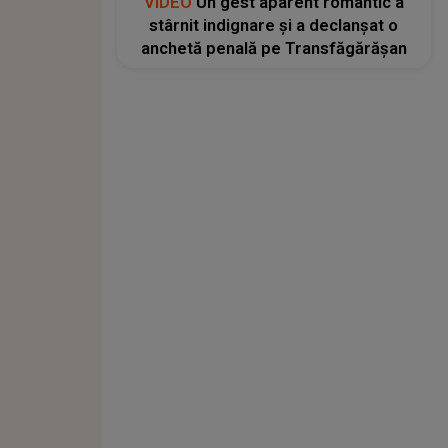
VIDEO
Un gest aparent romantic a
stârnit indignare și a declanșat o
anchetă penală pe Transfăgărășan