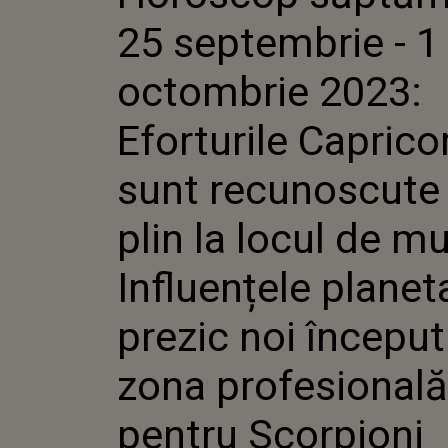
SUNT RECUNOSCUT
25 septembrie - 1
LOCUL DE MUNCĂ.
PLANETARE PREZIC
ÎNCEPUTURI ÎN Z
octombrie 2023:
PROFESIONALĂ P
SCORPIONI
Eforturile Capricor
sunt recunoscute
plin la locul de m
Influențele planet
prezic noi începutu
zona profesională
pentru Scorpioni