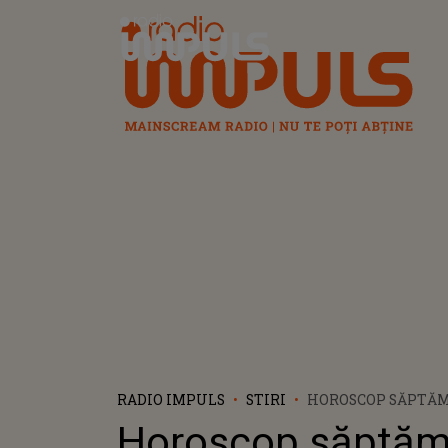
Radio Impuls
RADIO IMPULS
STIRI
HOROSCOP SĂPTĂM
SEPTEMBRIE - 1 OC
Horoscop săptăm
EFORTURILE CAPR