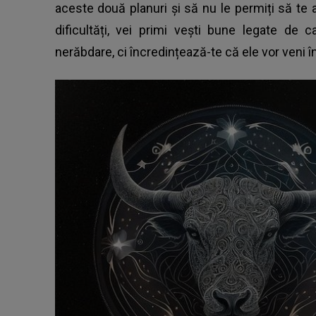
aceste două planuri și să nu le permiți să te 
dificultăți, vei primi vești bune legate de c
nerăbdare, ci încredințează-te că ele vor veni î