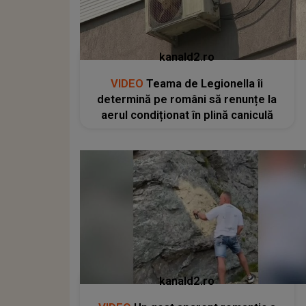
kanald2.ro
VIDEO
Teama de Legionella îi
determină pe români să renunțe la
aerul condiționat în plină caniculă
kanald2.ro