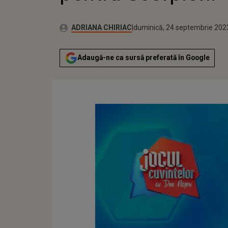
Publicat:
Autor:
duminică, 24 septembrie 202
Actualizat:
ADRIANA CHIRIAC
duminică, 24 septembrie 202
Adaugă-ne ca sursă preferată în Google