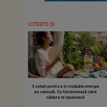
CITEȘTE ȘI
femeia.ro
5 soluții pentru a-ți recăpăta energia
pe caniculă. Ce funcționează când
căldura te epuizează