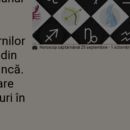
E DIN PLIN LA
 INFLUENȚELE
 NOI
ONA
ENTRU
nilor
Horoscop săptămânal 25 septembrie - 1 octombr
 din
uncă.
are
ri în