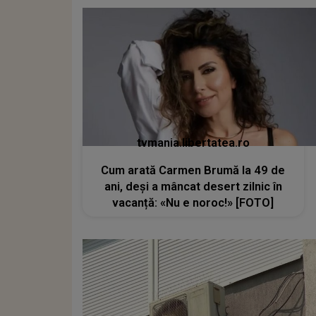
tvmania.libertatea.ro
Cum arată Carmen Brumă la 49 de
ani, deși a mâncat desert zilnic în
vacanță: «Nu e noroc!» [FOTO]