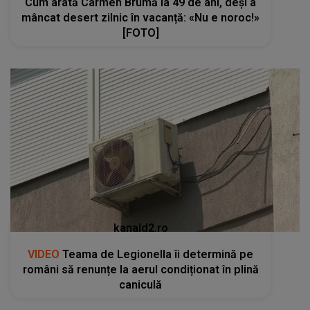
Cum arată Carmen Brumă la 49 de ani, deși a
mâncat desert zilnic în vacanță: «Nu e noroc!»
[FOTO]
kanald2.ro
VIDEO
Teama de Legionella îi determină pe
români să renunțe la aerul condiționat în plină
caniculă