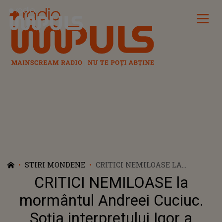
Radio Impuls
STIRI MONDENE
CRITICI NEMILOASE LA
MORMÂNTUL ANDREEI CUCIUC.
CRITICI NEMILOASE la
SOȚIA INTERPRETULUI IGOR A
RĂBUFNIT, RĂVĂȘITĂ DE CEEA
mormântul Andreei Cuciuc.
CE A VĂZUT... A ÎNGENUNCHEAT
Soția interpretului Igor a
ÎN FAȚA SUFERINȚEI. NICIUN