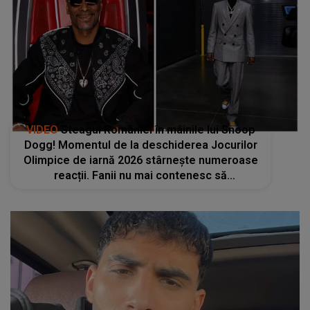
VIDEO
Steagul României în mâinile lui Snoop
Dogg! Momentul de la deschiderea Jocurilor
Olimpice de iarnă 2026 stârnește numeroase
reacții. Fanii nu mai contenesc să
comenteze, iar IMGINILE CU MOMENTUL
starului face înconjurul internetului