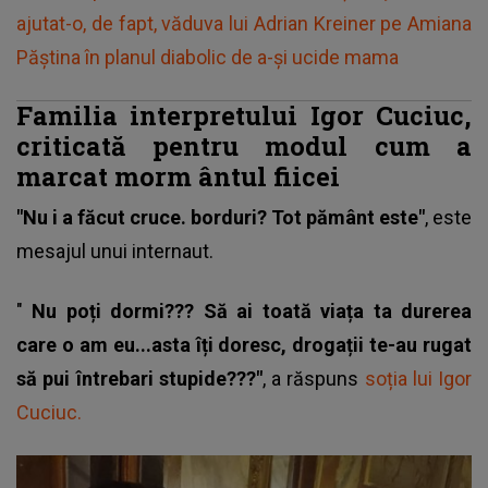
ajutat-o, de fapt, văduva lui Adrian Kreiner pe Amiana
Păștina în planul diabolic de a-şi ucide mama
Familia interpretului Igor Cuciuc,
criticată pentru modul cum a
marcat morm
ântul
fiicei
"Nu i a făcut cruce. borduri? Tot pământ este"
, este
mesajul unui internaut.
"
Nu poți dormi??? Să ai toată viața ta durerea
care o am eu...asta îți doresc, drogații te-au rugat
să pui întrebari stupide???"
, a răspuns
soția lui Igor
Cuciuc.