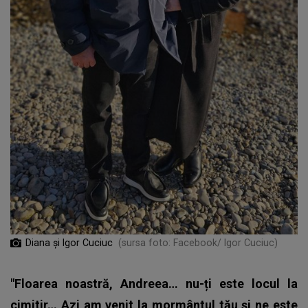
Diana și Igor Cuciuc
(sursa foto: Facebook/ Igor Cuciuc)
"Floarea noastră, Andreea… nu-ți este locul la
cimitir… Azi am venit la mormântul tău și ne este