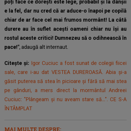
poți face ce dorești este lege, probabil și la dânșii
e la fel, dar nu cred că ar aduce-o înapoi pe copilă
chiar de ar face cel mai frumos mormânt! La câtă
durere au în suflet acești oameni chiar nu își au
rostul aceste critici! Dumnezeu să o odihnească în
pace!"
, adaugă alt internaut.
Citește și:
Igor Cuciuc a fost sunat de colegii fiicei
sale, care i-au dat VESTEA DUREROASĂ. Abia și-a
găsit puterea să stea în picioare și fără să mai stea
pe gânduri, a mers direct la mormântul Andreei
Cuciuc: "Plângeam și nu aveam stare să...". CE S-A
ÎNTÂMPLAT
MAI MULTE DESPRE: