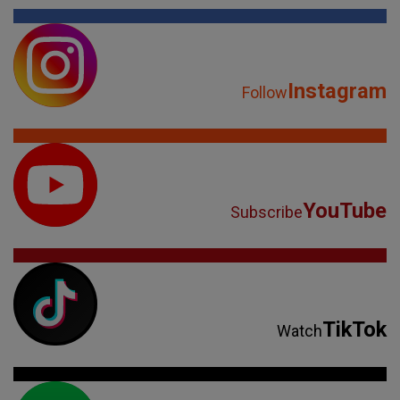
Instagram
Follow
YouTube
Subscribe
TikTok
Watch