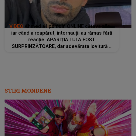
VIDEO
Ahmed a lipsit din ONLINE câteva zile...
iar când a reapărut, internauții au rămas fără
reacție. APARIȚIA LUI A FOST
SURPRINZĂTOARE, dar adevărata lovitură a
fost când au auzit: "Nu îmi vine să cred că..."
STIRI MONDENE