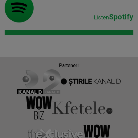
Spotify
Listen
Parteneri: