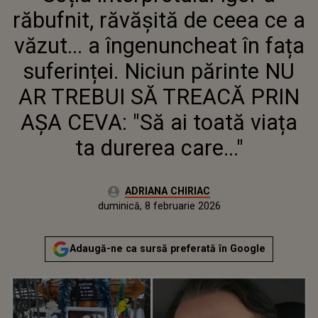
PĂRINTE NU AR TREBUI SĂ
răbufnit, răvășită de ceea ce a
TREACĂ PRIN AȘA CEVA: "SĂ AI
TOATĂ VIAȚA TA DUREREA
văzut... a îngenuncheat în fața
CARE..."
suferinței. Niciun părinte NU
AR TREBUI SĂ TREACĂ PRIN
AȘA CEVA: "Să ai toată viața
ta durerea care..."
Autor:
ADRIANA CHIRIAC
Publicat:
duminică, 8 februarie 2026
Actualizat:
duminică, 8 februarie 2026
Adaugă-ne ca sursă preferată în Google