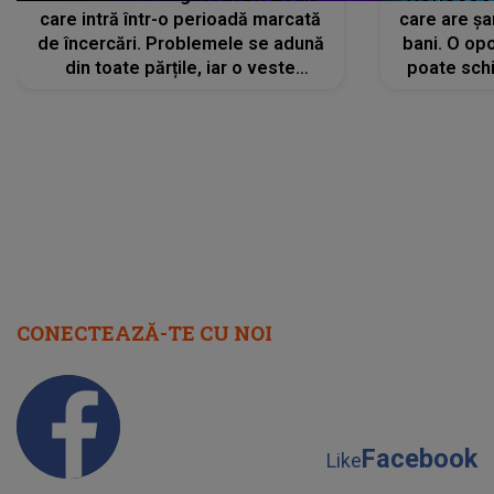
care intră într-o perioadă marcată
care are șa
de încercări. Problemele se adună
bani. O opo
din toate părțile, iar o veste
poate schi
neașteptată îi dă planurile peste
la
cap
CONECTEAZĂ-TE CU NOI
Facebook
Like