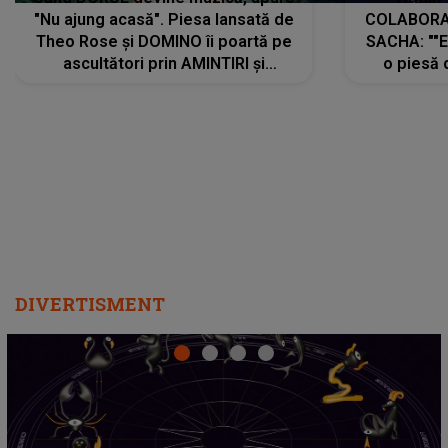
"Nu ajung acasă". Piesa lansată de
COLABORAR
Theo Rose și DOMINO îi poartă pe
SACHA: ""E
ascultători prin AMINTIRI și
o piesă 
REGĂSIRI, iar drumul emoțiilor
imediat pre
trece prin sufletul publicului:
cu mine șt
"Pentru toți cei care au plecat
păstrăm do
departe ca să le fie mai bine"
DIVERTISMENT