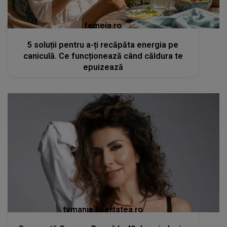
femeia.ro
5 soluții pentru a-ți recăpăta energia pe
caniculă. Ce funcționează când căldura te
epuizează
tvmania.libertatea.ro