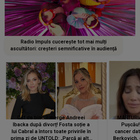
Radio Impuls cucerește tot mai mulți
ascultători: creșteri semnificative în audiență
Cât de bine îi merge Andreei
MĂRTURIA
Ibacka după divorț! Fosta soție a
Pușcău!
lui Cabral a întors toate privirile în
cancer dato
prima zi de UNTOLD: „Parcă ai altă
Berkovich, 