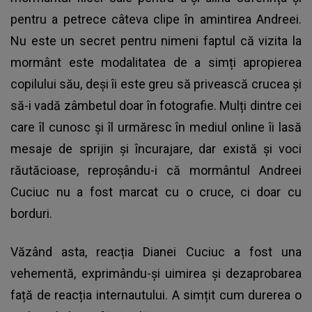
pentru a petrece câteva clipe în amintirea Andreei.
Nu este un secret pentru nimeni faptul că vizita la
mormânt este modalitatea de a simți apropierea
copilului său, deși îi este greu să privească crucea și
să-i vadă zâmbetul doar în fotografie. Mulți dintre cei
care îl cunosc și îl urmăresc în mediul online îi lasă
mesaje de sprijin și încurajare, dar există și voci
răutăcioase, reproșându-i că mormântul Andreei
Cuciuc nu a fost marcat cu o cruce, ci doar cu
borduri.
Văzând asta, reacția Dianei Cuciuc a fost una
vehementă, exprimându-și uimirea și dezaprobarea
față de reacția internautului. A simțit cum durerea o