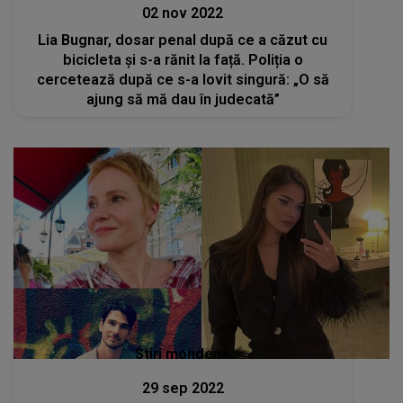
02 nov 2022
Lia Bugnar, dosar penal după ce a căzut cu
bicicleta și s-a rănit la față. Poliția o
cercetează după ce s-a lovit singură: „O să
ajung să mă dau în judecată”
Stiri mondene
29 sep 2022