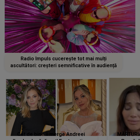
Radio Impuls cucerește tot mai mulți
ascultători: creșteri semnificative în audiență
Cât de bine îi merge Andreei
MĂRTURIA