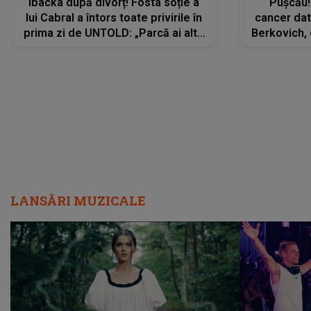
Ibacka după divorț! Fosta soție a
Pușcău!
lui Cabral a întors toate privirile în
cancer dato
prima zi de UNTOLD: „Parcă ai altă
Berkovich, 
strălucire, emani putere,
accident ru
încredere, siguranță...”
Dacă nu 
LANSĂRI MUZICALE