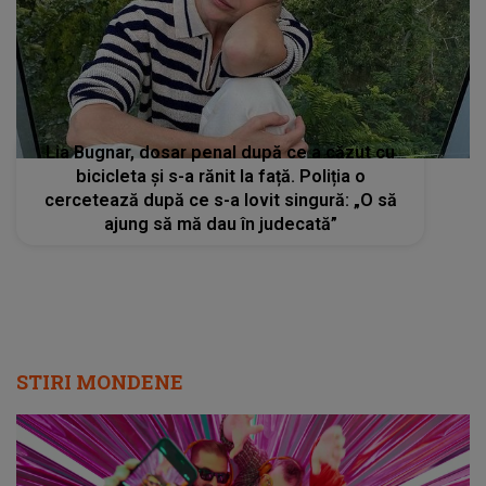
Lia Bugnar, dosar penal după ce a căzut cu
bicicleta și s-a rănit la față. Poliția o
cercetează după ce s-a lovit singură: „O să
ajung să mă dau în judecată”
STIRI MONDENE