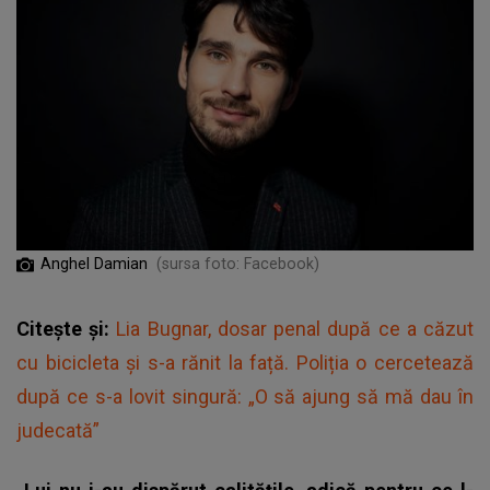
Anghel Damian
(sursa foto: Facebook)
Citește și:
Lia Bugnar, dosar penal după ce a căzut
cu bicicleta și s-a rănit la față. Poliția o cercetează
după ce s-a lovit singură: „O să ajung să mă dau în
judecată”