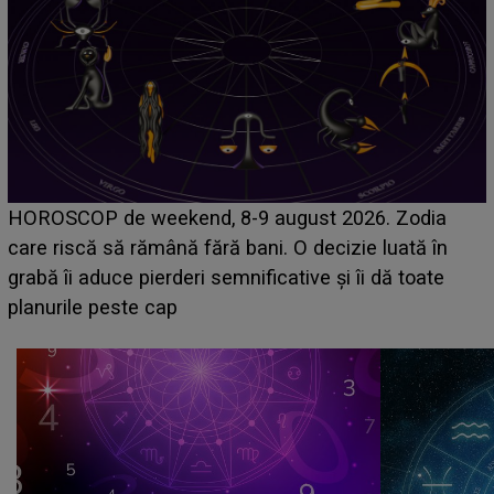
Emanuel a ținut ACEST DETALIU ASCUNS până
acum! În fața Alexandrei, concurentul din Casa Iubirii
face o MĂRTURISIRE NEAȘTEPTATĂ despre mama
sa: "I-am spus și ei în față, eu nu te iubesc pentru
că..."