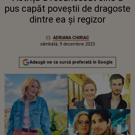
pus capăt poveștii de dragoste
dintre ea și regizor
Autor:
ADRIANA CHIRIAC
Publicat:
vineri, 9 decembrie 2022
Actualizat:
sâmbătă, 9 decembrie 2023
Adaugă-ne ca sursă preferată în Google