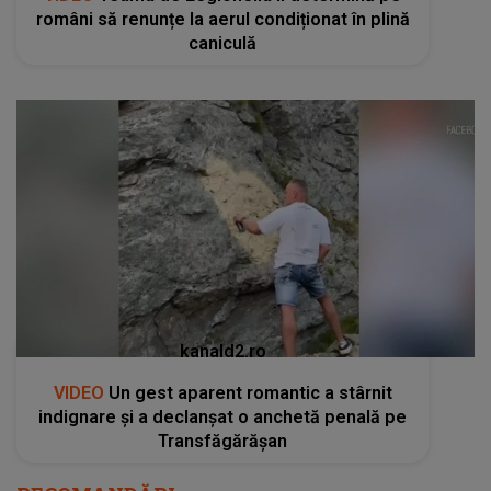
români să renunțe la aerul condiționat în plină
caniculă
kanald2.ro
VIDEO
Un gest aparent romantic a stârnit
indignare și a declanșat o anchetă penală pe
Transfăgărășan