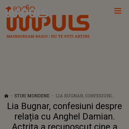
Radio Impuls
STIRI MONDENE
LIA BUGNAR, CONFESIUNI
DESPRE RELAȚIA CU ANGHEL
Lia Bugnar, confesiuni despre
DAMIAN. ACTRIȚA A
RECUNOSCUT CINE A PUS
relația cu Anghel Damian.
CAPĂT POVEȘTII DE DRAGOSTE
Actrița a recunoscut cine a
DINTRE EA ȘI REGIZOR