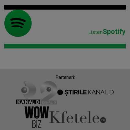
Spotify
Listen
Parteneri: