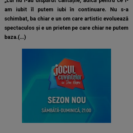
„Lui nu i-au dispărut calitățile, adică pentru ce l-
am iubit îl putem iubi în continuare. Nu s-a
schimbat, ba chiar e un om care artistic evoluează
spectaculos și e un prieten pe care chiar ne putem
baza.(…)