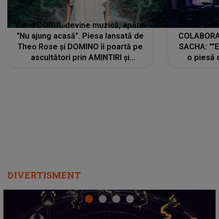
Când DORUL devine muzică, apare
Armin 
"Nu ajung acasă". Piesa lansată de
COLABORAR
Theo Rose și DOMINO îi poartă pe
SACHA: ""E
ascultători prin AMINTIRI și
o piesă 
REGĂSIRI, iar drumul emoțiilor
imediat pre
trece prin sufletul publicului:
cu mine șt
"Pentru toți cei care au plecat
păstrăm do
departe ca să le fie mai bine"
DIVERTISMENT