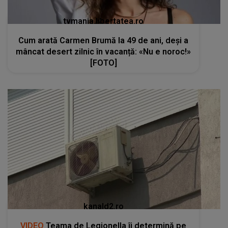
tvmania.libertatea.ro
Cum arată Carmen Brumă la 49 de ani, deși a
mâncat desert zilnic în vacanță: «Nu e noroc!»
[FOTO]
kanald2.ro
VIDEO
Teama de Legionella îi determină pe