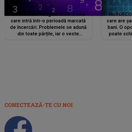
HOROSCOP 7 august 2026. Zodia
HOROSCOP 
care intră într-o perioadă marcată
care are șa
de încercări. Problemele se adună
bani. O opo
din toate părțile, iar o veste
poate schi
neașteptată îi dă planurile peste
la
cap
CONECTEAZĂ-TE CU NOI