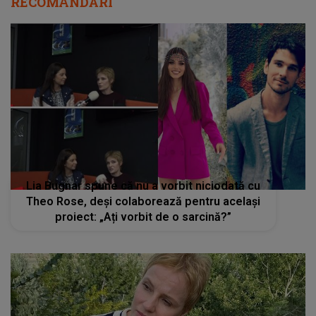
RECOMANDĂRI
Lia Bugnar spune că nu a vorbit niciodată cu
Theo Rose, deși colaborează pentru același
proiect: „Ați vorbit de o sarcină?”