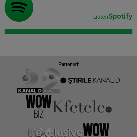
Spotify
Listen
Parteneri: