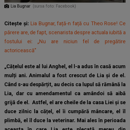
Lia Bugnar
(sursa foto: Facebook)
Citește și:
Lia Bugnar, față-n față cu Theo Rose! Ce
părere are, de fapt, scenarista despre actuala iubită a
fostului ei: „Nu are niciun fel de pregătire
actoricească”
„Cățelul este al lui Anghel, el l-a adus în casă acum
mulți ani. Animalul a fost crescut de Lia și de el.
Când s-au despărțit, au decis ca lupul să rămână la
Lia, dar cu amendamentul ca amândoi să aibă
grijă de el.
Astfel, el are cheile de la casa Liei și se
duce zilnic la cățel, el îi cumpără mâncare, el îl
plimbă, el îl duce la veterinar. Mai ales în perioada
aceasta în care Lia este plecată mereu din