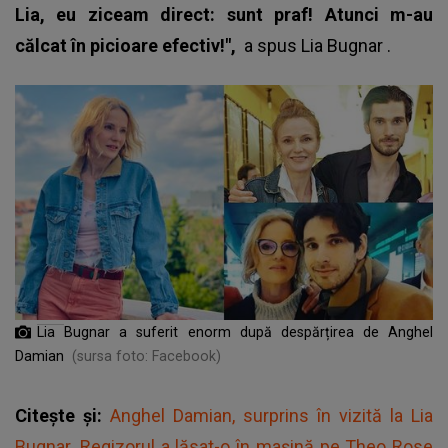
Lia, eu ziceam direct: sunt praf! Atunci m-au
călcat în picioare efectiv!",
a spus
Lia Bugnar
.
Lia Bugnar a suferit enorm după despărțirea de Anghel
Damian
(sursa foto: Facebook)
Citește și:
Anghel Damian, surprins în vizită la Lia
Bugnar. Regizorul a lăsat-o în mașină pe Theo Rose