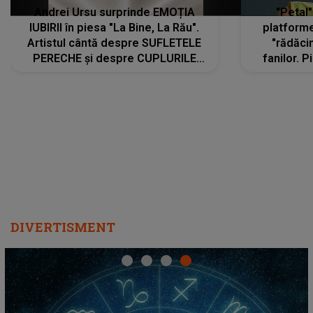
Andrei Ursu surprinde EMOȚIA
"Petal"
IUBIRII în piesa "La Bine, La Rău".
platforme
Artistul cântă despre SUFLETELE
"rădăci
PERECHE și despre CUPLURILE
fanilor. 
care aleg să meargă împreună pe
Arian
același drum, INDIFERENT DE CE LE
ascultă
REZERVĂ VIAȚA
DIVERTISMENT