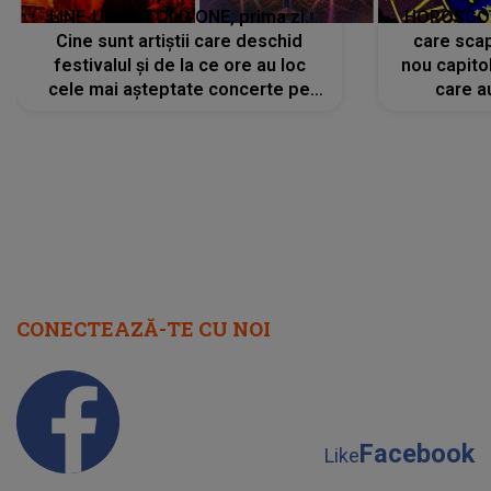
LINE-UP UNTOLD ONE, prima zi.
HOROSCOP 
Cine sunt artiștii care deschid
care scap
festivalul și de la ce ore au loc
nou capitol
cele mai așteptate concerte pe
care a
scena principală?
perioadă 
CONECTEAZĂ-TE CU NOI
Facebook
Like