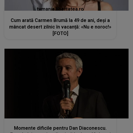
tvmania.libertatea.ro
Cum arată Carmen Brumă la 49 de ani, deși a
mâncat desert zilnic în vacanță: «Nu e noroc!»
[FOTO]
kanald2.ro
Momente dificile pentru Dan Diaconescu.