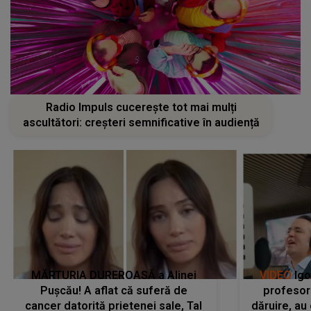
Radio Impuls cucerește tot mai mulți
ascultători: creșteri semnificative în audiență
MĂRTURIA DUREROASĂ a Alinei
VIDEO
Igo
Pușcău! A aflat că suferă de
profesori
cancer datorită prietenei sale, Tal
dăruire, au