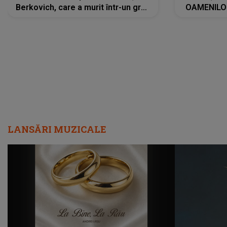
Berkovich, care a murit într-un grav
OAMENILOR
accident rutier: „Mi-a salvat viața.
despre
Dacă nu era ea, nici eu nu mai
amprente 
eram...”
ELEVILOR,
anilor: "
LANSĂRI MUZICALE