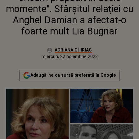
BUGNAR
momente". Sfârșitul relației cu
Anghel Damian a afectat-o
foarte mult Lia Bugnar
Autor:
ADRIANA CHIRIAC
Publicat:
miercuri, 22 noiembrie 2023
Actualizat:
miercuri, 22 noiembrie 2023
Adaugă-ne ca sursă preferată în Google