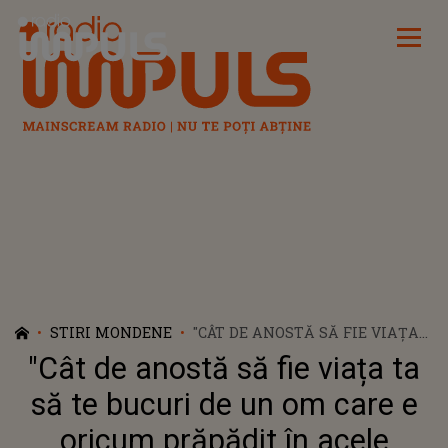
Radio Impuls
STIRI MONDENE
"CÂT DE ANOSTĂ SĂ FIE VIAȚA
TA SĂ TE BUCURI DE UN OM
"Cât de anostă să fie viața ta
CARE E ORICUM PRĂPĂDIT ÎN
ACELE MOMENTE". SFÂRȘITUL
să te bucuri de un om care e
RELAȚIEI CU ANGHEL DAMIAN
oricum prăpădit în acele
A AFECTAT-O FOARTE MULT LIA