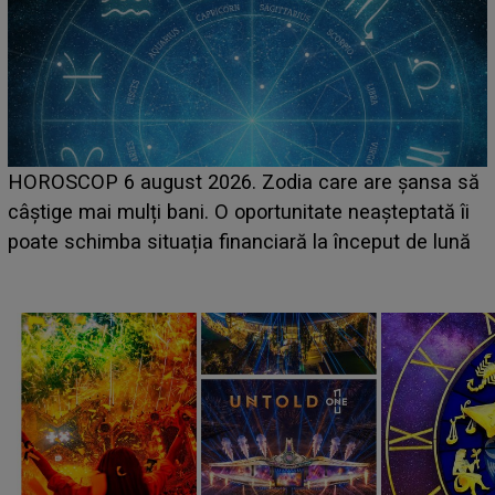
LINE-UP UNTOLD ONE, ziua 2. La ce oră urcă pe
a să
scena principală a festivalului Zara Larsson? Artis
 îi
suedeză a ajuns deja în România și s-a filmat din
lună
camera de hotel