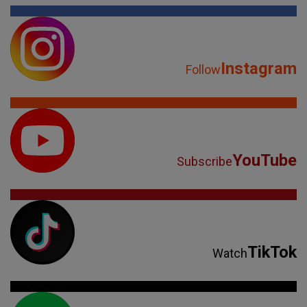
Instagram
Follow
YouTube
Subscribe
TikTok
Watch