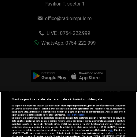
Pavilion T, sector 1
office@radioimpuls.ro
LIVE : 0754-222.999
WhatsApp: 0754-222.999
© 2019-2026 DOGAN MEDIA INTERNATIONAL SA, Toate
Nouă ne pasă ca datele tale personale să rămână confidențiale
drepturile rezervate.
Noi și partenerii noștri
589
stocăm și/sau accesăm informații pe dispozitivul dvs., precum identificatorii cookie unici pentru
prelucrarea datelor cu caracter personal. Puteți accepta sau gestiona preferințele dvs. făcând clic mai jos, respectiv vă
puteți opune utilizării unui interes legitim în orice moment pe pagina cu politica de confidențialitate. Aceste alegeri vor fi
raportate partenerilor noștri și nu vă vor afecta navigarea.
Mai multe detalii
Noi si partenerii nostri (retelele de socializare si agentiile de publicitate partenere, precum si furnizorii nostri de servicii de
date analitice) prelucram date pentru a permite website-ului sa functioneze, pentru a personaliza continutul si anunturile
publicitare afisate in functie de interesele si/sau profilul dvs., pentru a va oferi functionalitati aferente retelelor de
socializare si pentru a analiza traficul pe website. Beneficiati de drepturile prevazute de art. 15-22 din GDPR in legatura
cu prelucrarea datelor cu caracter personal. Aceste drepturi pot fi exercitate prin modalitatea indicata
aici
. Prin click pe
“ACCEPT TOATE”, acceptati folosirea tuturor Tehnologiilor de tip Cookie, care implica inclusiv acceptul dvs. cu privire la
stocarea/accesarea informatiilor de catre Vendor-ii cu care colaboram. Prin click pe “VREAU SA MODIFIC SETARILE