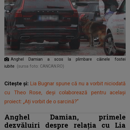
Anghel Damian a scos la plimbare câinele fostei
iubite
(sursa foto: CANCAN.RO)
Citește și:
Lia Bugnar spune că nu a vorbit niciodată
cu Theo Rose, deși colaborează pentru același
proiect: „Ați vorbit de o sarcină?”
Anghel Damian, primele
dezvăluiri despre relația cu Lia