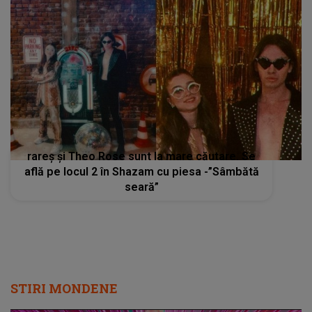
rareș și Theo Rose sunt la mare căutare. Se
află pe locul 2 în Shazam cu piesa -”Sâmbătă
seară”
STIRI MONDENE