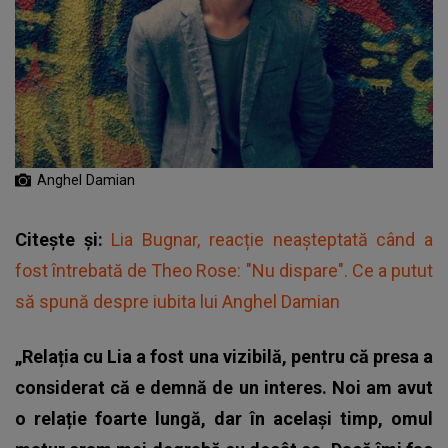
Anghel Damian
Citește și:
Lia Bugnar, reacție neașteptată când a
fost întrebată de Theo Rose: "Nu dispare". Ce a putut
să spună despre iubita lui Anghel Damian
„Relația cu Lia a fost una vizibilă, pentru că presa a
considerat că e demnă de un interes. Noi am avut
o relație foarte lungă, dar în același timp, omul