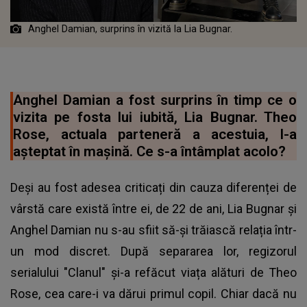
Anghel Damian, surprins în vizită la Lia Bugnar.
Anghel Damian a fost surprins în timp ce o
vizita pe fosta lui iubită, Lia Bugnar. Theo
Rose, actuala parteneră a acestuia, l-a
așteptat în mașină. Ce s-a întâmplat acolo?
Deși au fost adesea criticați din cauza diferenței de
vârstă care există între ei, de 22 de ani, Lia Bugnar și
Anghel Damian nu s-au sfiit să-și trăiască relația într-
un mod discret. După separarea lor, regizorul
serialului "Clanul" și-a refăcut viața alături de Theo
Rose, cea care-i va dărui primul copil. Chiar dacă nu