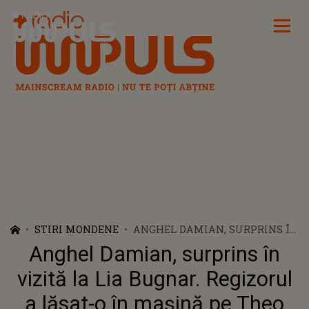
Radio Impuls
STIRI MONDENE
ANGHEL DAMIAN, SURPRINS ÎN
VIZITĂ LA LIA BUGNAR.
Anghel Damian, surprins în
REGIZORUL A LĂSAT-O ÎN
MAȘINĂ PE THEO ROSE ȘI A
vizită la Lia Bugnar. Regizorul
INTRAT ÎN LOCUINȚA FOSTEI
a lăsat-o în mașină pe Theo
SALE IUBITE