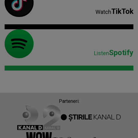
TikTok
Watch
Spotify
Listen
Parteneri: