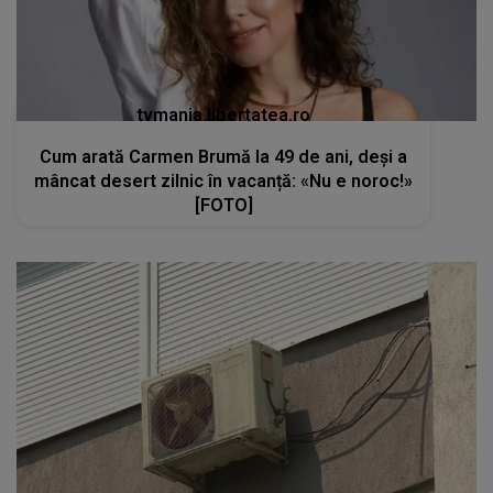
tvmania.libertatea.ro
Cum arată Carmen Brumă la 49 de ani, deși a
mâncat desert zilnic în vacanță: «Nu e noroc!»
[FOTO]