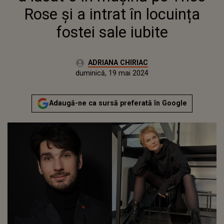
Rose și a intrat în locuința
fostei sale iubite
Autor:
ADRIANA CHIRIAC
Publicat:
vineri, 19 mai 2023
Actualizat:
duminică, 19 mai 2024
Adaugă-ne ca sursă preferată în Google