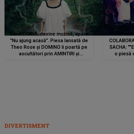
Când DORUL devine muzică, apare
Armin 
"Nu ajung acasă". Piesa lansată de
COLABORAR
Theo Rose și DOMINO îi poartă pe
SACHA: ""E
ascultători prin AMINTIRI și
o piesă 
REGĂSIRI, iar drumul emoțiilor
imediat pre
trece prin sufletul publicului:
cu mine șt
"Pentru toți cei care au plecat
păstrăm do
departe ca să le fie mai bine"
DIVERTISMENT