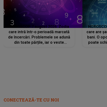
HOROSCOP 7 august 2026. Zodia
HOROSCOP 
care intră într-o perioadă marcată
care are șa
de încercări. Problemele se adună
bani. O opo
din toate părțile, iar o veste
poate schi
neașteptată îi dă planurile peste
la
cap
CONECTEAZĂ-TE CU NOI