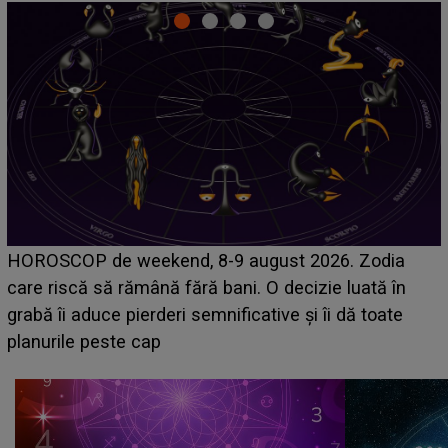
Emanuel a ținut ACEST DETALIU ASCUNS până
acum! În fața Alexandrei, concurentul din Casa Iubirii
face o MĂRTURISIRE NEAȘTEPTATĂ despre mama
sa: "I-am spus și ei în față, eu nu te iubesc pentru
că..."