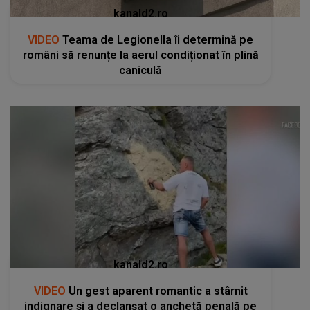
kanald2.ro
VIDEO
Teama de Legionella îi determină pe
români să renunțe la aerul condiționat în plină
caniculă
kanald2.ro
VIDEO
Un gest aparent romantic a stârnit
indignare și a declanșat o anchetă penală pe