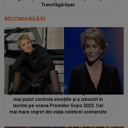
Transfăgărășan
RECOMANDĂRI
„Să vadă ce urme au lăsat”. Lia Bugnar nu și-a
mai putut controla emoțiile și a izbucnit în
lacrimi pe scena Premiilor Gopo 2023. Cel
mai mare regret din viața celebrei scenariste