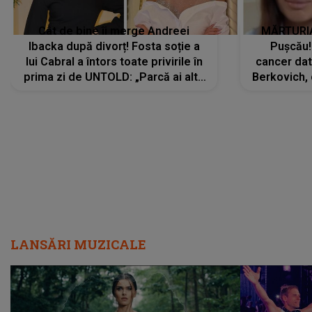
Cât de bine îi merge Andreei
MĂRTURIA
Ibacka după divorț! Fosta soție a
Pușcău!
lui Cabral a întors toate privirile în
cancer dato
prima zi de UNTOLD: „Parcă ai altă
Berkovich, 
strălucire, emani putere,
accident ru
încredere, siguranță...”
Dacă nu 
LANSĂRI MUZICALE