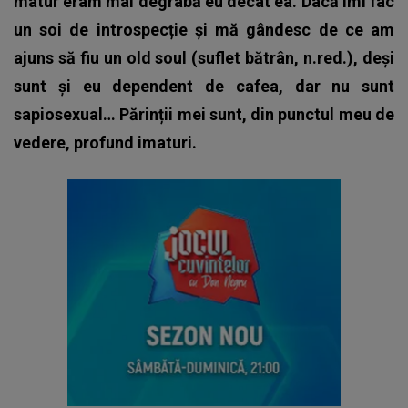
matur eram mai degrabă eu decât ea. Dacă îmi fac
un soi de introspecție și mă gândesc de ce am
ajuns să fiu un old soul (suflet bătrân, n.red.), deși
sunt și eu dependent de cafea, dar nu sunt
sapiosexual… Părinții mei sunt, din punctul meu de
vedere, profund imaturi.