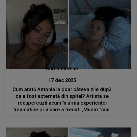
Stiri mondene
17 dec 2025
Cum arată Antonia la doar câteva zile după
ce a fost externată din spital? Artista se
recuperează acum în urma experienței
traumatice prin care a trecut: „Mi-am făcut
câteva poze drăguțe ca să-mi ridic puțin
moralul”