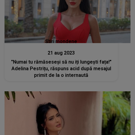
Stiri mondene
21 aug 2023
"Numai tu rămăseseși să nu iți lungești fața!"
Adelina Pestrițu, răspuns acid după mesajul
primit de la o internaută