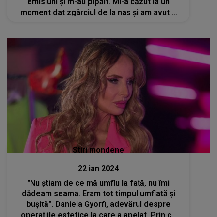
emisiuni și m-au pipăit. Mi-a căzut la un
moment dat zgârciul de la nas și am avut o
intervenție."
Stiri mondene
22 ian 2024
"Nu știam de ce mă umflu la față, nu îmi
dădeam seama. Eram tot timpul umflată și
bușită". Daniela Gyorfi, adevărul despre
operațiile estetice la care a apelat. Prin ce