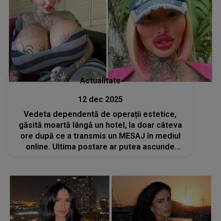
Actualitate
12 dec 2025
Vedeta dependentă de operații estetice,
găsită moartă lângă un hotel, la doar câteva
ore după ce a transmis un MESAJ în mediul
online. Ultima postare ar putea ascunde
adevărul din spatele TRAGEDIEI. A fost un
strigăt de ajutor sau a fost premeditată