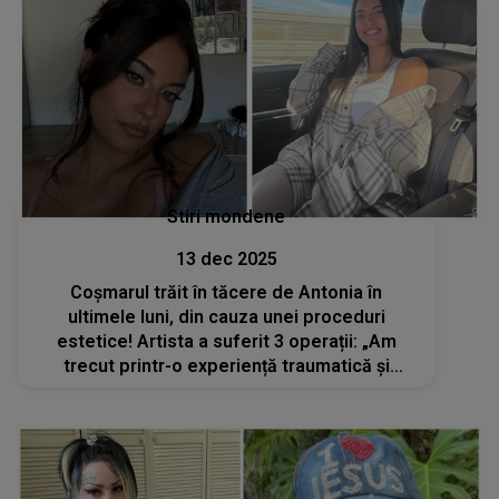
Stiri mondene
13 dec 2025
Coșmarul trăit în tăcere de Antonia în
ultimele luni, din cauza unei proceduri
estetice! Artista a suferit 3 operații: „Am
trecut printr-o experiență traumatică și
periculoasă care sincer ar fi putut să aibă un
final tragic…”