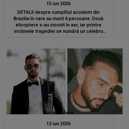
15 iun 2026
DETALII despre cumplitul accident din
Brazilia în care au murit 6 persoane. Două
elicoptere s-au ciocnit în aer, iar printre
victimele tragediei se numără un celebru
cântăreț și un YouTuber. Ancheta este în
desfășurare
Stiri mondene
12 iun 2026