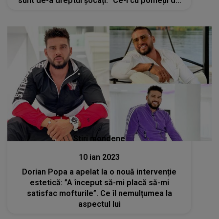
sunt de-a dreptul șocați: ”Ce-i cu pomeții de
babuin”
Stiri mondene
10 ian 2023
Dorian Popa a apelat la o nouă intervenție
estetică: ”A început să-mi placă să-mi
satisfac mofturile”. Ce îl nemulțumea la
aspectul lui