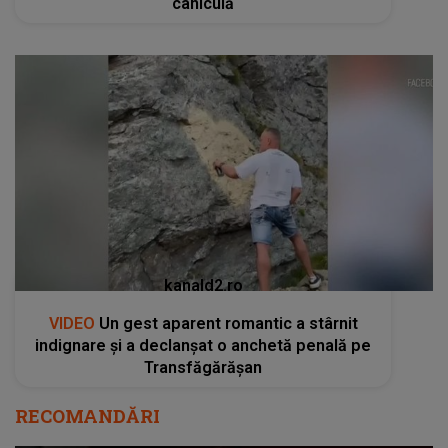
caniculă
kanald2.ro
VIDEO
Un gest aparent romantic a stârnit
indignare și a declanșat o anchetă penală pe
Transfăgărășan
RECOMANDĂRI