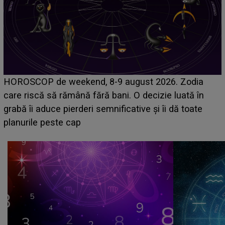
Emanuel a ținut ACEST DETALIU ASCUNS până
acum! În fața Alexandrei, concurentul din Casa Iubirii
face o MĂRTURISIRE NEAȘTEPTATĂ despre mama
sa: "I-am spus și ei în față, eu nu te iubesc pentru
că..."