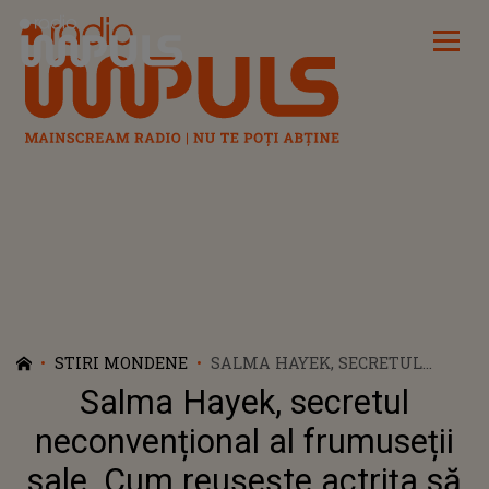
Radio Impuls
STIRI MONDENE
SALMA HAYEK, SECRETUL
NECONVENȚIONAL AL
Salma Hayek, secretul
FRUMUSEȚII SALE. CUM
REUȘEȘTE ACTRIȚA SĂ EVITE
neconvențional al frumuseții
TOTAL BOTOXUL LA 56 DE ANI
sale. Cum reușește actrița să