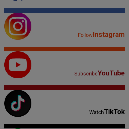
Instagram
Follow
YouTube
Subscribe
TikTok
Watch