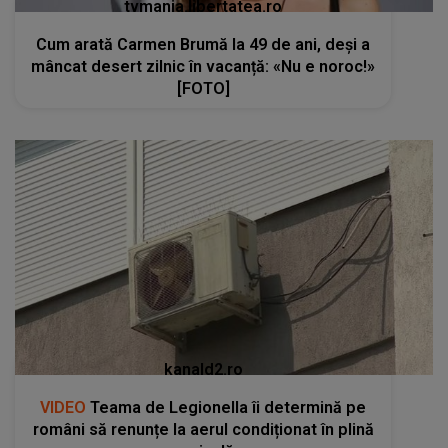
tvmania.libertatea.ro
Cum arată Carmen Brumă la 49 de ani, deși a
mâncat desert zilnic în vacanță: «Nu e noroc!»
[FOTO]
kanald2.ro
VIDEO
Teama de Legionella îi determină pe
români să renunțe la aerul condiționat în plină