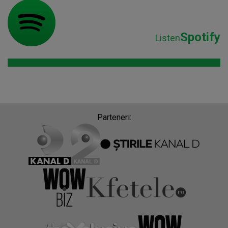
Spotify
Listen
Parteneri: