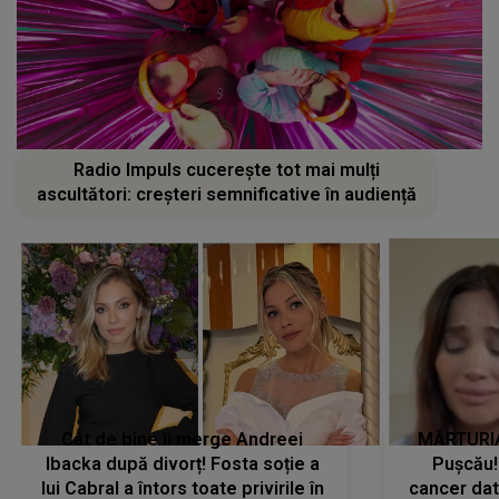
Radio Impuls cucerește tot mai mulți
ascultători: creșteri semnificative în audiență
Cât de bine îi merge Andreei
MĂRTURIA
Ibacka după divorț! Fosta soție a
Pușcău!
lui Cabral a întors toate privirile în
cancer dato