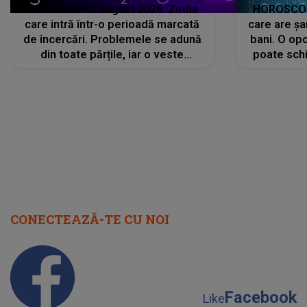
HOROSCOP 7 august 2026. Zodia
HOROSCOP 
care intră într-o perioadă marcată
care are șa
de încercări. Problemele se adună
bani. O opo
din toate părțile, iar o veste
poate schi
neașteptată îi dă planurile peste
la
cap
CONECTEAZĂ-TE CU NOI
Facebook
Like