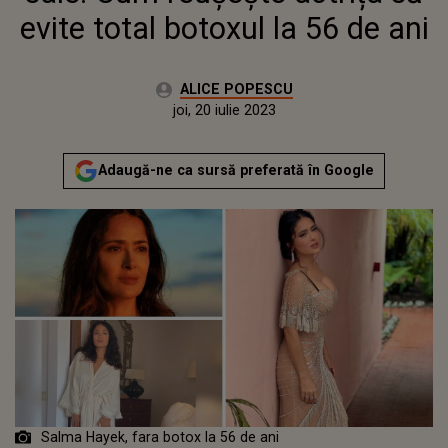
evite total botoxul la 56 de ani
Autor:
ALICE POPESCU
Publicat:
joi, 20 iulie 2023
Actualizat:
joi, 20 iulie 2023
Adaugă-ne ca sursă preferată în Google
Salma Hayek, fara botox la 56 de ani