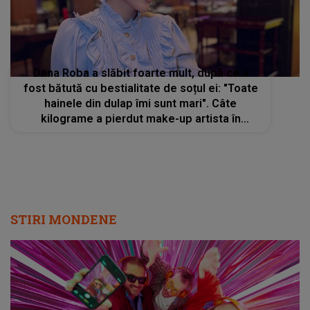
Dana Roba a slăbit foarte mult, după ce a
fost bătută cu bestialitate de soțul ei: "Toate
hainele din dulap îmi sunt mari". Câte
kilograme a pierdut make-up artista în
perioada spitalizării
STIRI MONDENE