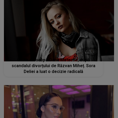
Cu ce se ocupă Oana Matache, după
scandalul divorțului de Răzvan Miheț. Sora
Deliei a luat o decizie radicală