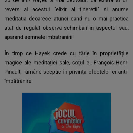
20 de ani! Hayek a mai dezvaluit ca exista si un
revers al acestui "elixir al tineretii" si anume
meditatia deoarece atunci cand nu o mai practica
atat de regulat observa schimbari in aspectul sau,
aparand semnele imbatranirii.
În timp ce Hayek crede cu tărie în proprietățile
magice ale meditației sale, soțul ei, François-Henri
Pinault, rămâne sceptic în privința efectelor ei anti-
îmbătrânire.