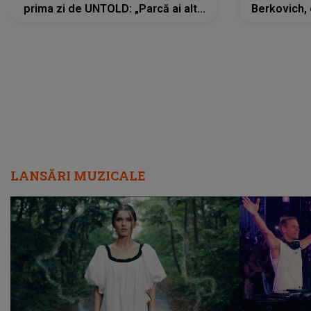
prima zi de UNTOLD: „Parcă ai altă
Berkovich, 
strălucire, emani putere,
accident ru
încredere, siguranță...”
Dacă nu 
LANSĂRI MUZICALE