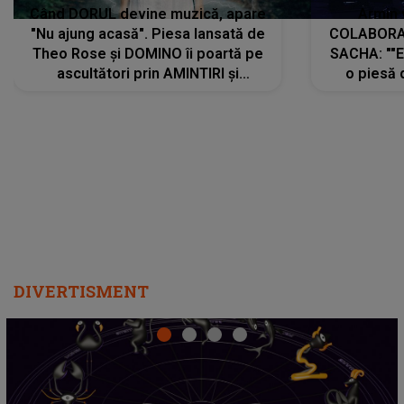
Când DORUL devine muzică, apare
Armin 
"Nu ajung acasă". Piesa lansată de
COLABORAR
Theo Rose și DOMINO îi poartă pe
SACHA: ""E
ascultători prin AMINTIRI și
o piesă 
REGĂSIRI, iar drumul emoțiilor
imediat pre
trece prin sufletul publicului:
cu mine șt
"Pentru toți cei care au plecat
păstrăm do
departe ca să le fie mai bine"
DIVERTISMENT