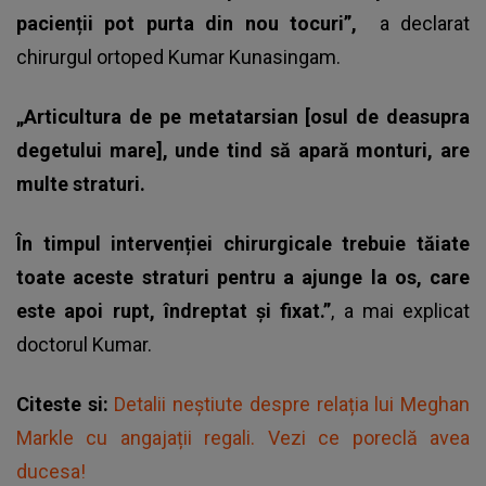
pacienții pot purta din nou tocuri”,
a declarat
chirurgul ortoped Kumar Kunasingam.
„Articultura de pe metatarsian [osul de deasupra
degetului mare], unde tind să apară monturi, are
multe straturi.
În timpul intervenției chirurgicale trebuie tăiate
toate aceste straturi pentru a ajunge la os, care
este apoi rupt, îndreptat și fixat.”
, a mai explicat
doctorul Kumar.
Citeste si:
Detalii neștiute despre relația lui Meghan
Markle cu angajații regali. Vezi ce poreclă avea
ducesa!