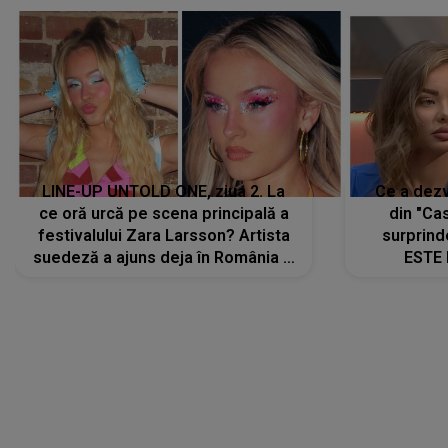
LINE-UP UNTOLD ONE, ziua 2. La
Ce a dezv
ce oră urcă pe scena principală a
din "Cas
festivalului Zara Larsson? Artista
surprind
suedeză a ajuns deja în România și
ESTE 
s-a filmat din camera de hotel
Alexandr
faptului 
IMED