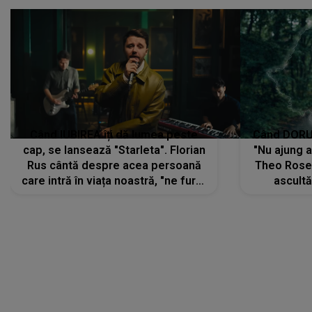
Când IUBIREA îți dă lumea peste
Când DORUL
cap, se lansează "Starleta". Florian
"Nu ajung 
Rus cântă despre acea persoană
Theo Rose 
care intră în viața noastră, "ne fură"
ascultă
toate PRIVIRILE, toate GÂNDURILE,
REGĂSIRI
tot UNIVERSUL și fără să ne dăm
trece pr
seama, ajunge să fie motivul
"Pentru t
pentru care zâmbim
departe 