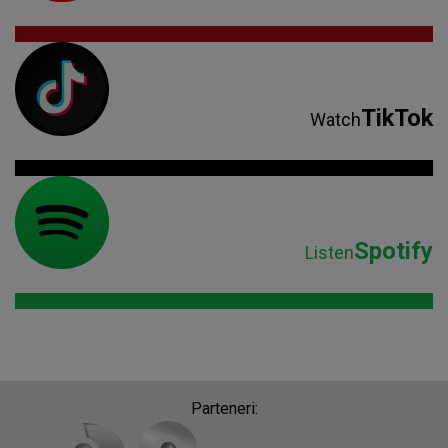
TikTok
Watch
Spotify
Listen
Parteneri: