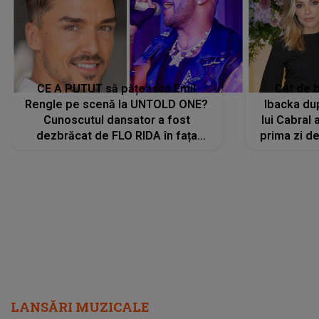
CE A PUTUT să pățească Emil
Cât de b
Rengle pe scenă la UNTOLD ONE?
Ibacka dup
Cunoscutul dansator a fost
lui Cabral a
dezbrăcat de FLO RIDA în fața
prima zi d
tuturor: „Mi-a dat hainele lui. Ce s-a
strălu
întâmplat mai exact...”
încre
LANSĂRI MUZICALE