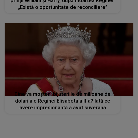
prinții William și Harry, după moartea Reginei:
„Există o oportunitate de reconciliere”
Cine va moșteni bijuteriile de milioane de
dolari ale Reginei Elisabeta a II-a? Iată ce
avere impresionantă a avut suverana