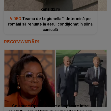
kanald2.ro
VIDEO
Teama de Legionella îi determină pe
români să renunțe la aerul condiționat în plină
caniculă
RECOMANDĂRI
Ce spune Oprah despre o împăcare între