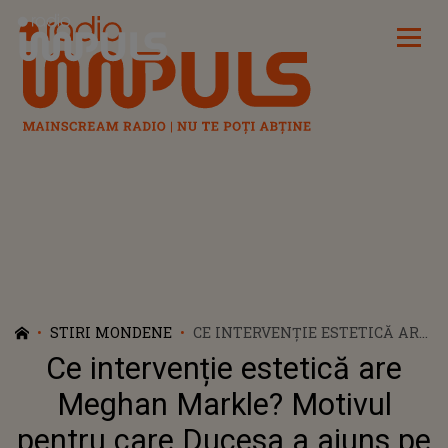
Radio Impuls
STIRI MONDENE
CE INTERVENȚIE ESTETICĂ ARE
MEGHAN MARKLE? MOTIVUL
Ce intervenție estetică are
PENTRU CARE DUCESA A
AJUNS PE MÂNA MEDICULUI
Meghan Markle? Motivul
pentru care Ducesa a ajuns pe