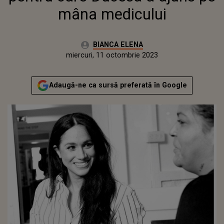
mâna medicului
Autor:
BIANCA ELENA
Publicat:
marți, 11 octombrie 2022
Actualizat:
miercuri, 11 octombrie 2023
Adaugă-ne ca sursă preferată în Google