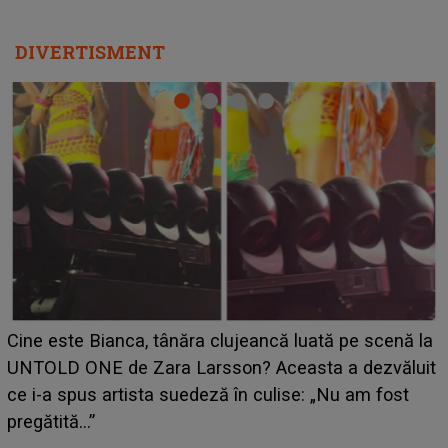
DIVERTISMENT
HOROSCOP 11 august 2026. Marte intră în Rac și
aduce tensiuni uriașe pentru o zodie! Conflictele
t
izbucnesc din senin în jurul ei, iar o situație dificilă
scapă de sub control