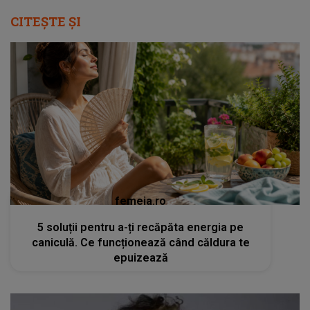
CITEȘTE ȘI
femeia.ro
5 soluții pentru a-ți recăpăta energia pe
caniculă. Ce funcționează când căldura te
epuizează