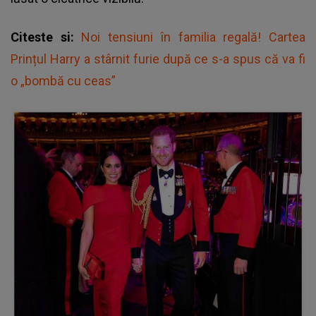
Citeste si:
Noi tensiuni în familia regală! Cartea
Prințul Harry a stârnit furie după ce s-a spus că va fi
o „bombă cu ceas”