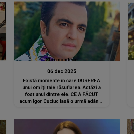
inimă: "E o mare binecuvântare să
știm"
Stiri mondene
06 dec 2025
Există momente în care DUREREA
unui om îți taie răsuflarea. Astăzi a
fost unul dintre ele. CE A FĂCUT
acum Igor Cuciuc lasă o urmă adâncă
în inimile celor care au simțit:
"Sufletul omului este cel mai greu de
vindecat… uneori poate chiar
imposibil"