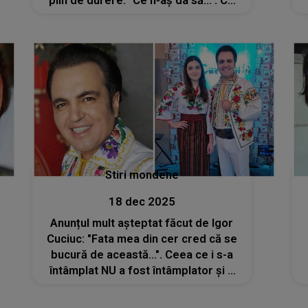
plin de durere: "Ce n-aș da să...". CE
SE ÎNTÂMPLĂ cu interpretul din
Republica Moldova în aceste
momente și ce l-a făcut să
reacționeze așa
Stiri mondene
18 dec 2025
Anunțul mult așteptat făcut de Igor
Cuciuc: "Fata mea din cer cred că se
bucură de această...". Ceea ce i s-a
întâmplat NU a fost întâmplator și a
arătat încă o dată cât de puternic
poate să fie mesajul său spus din