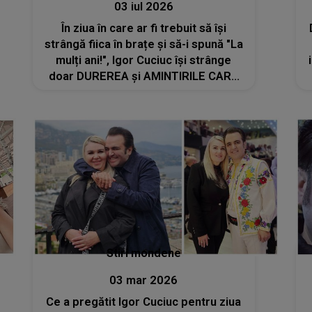
03 iul 2026
În ziua în care ar fi trebuit să își
strângă fiica în brațe și să-i spună "La
mulți ani!", Igor Cuciuc își strânge
doar DUREREA și AMINTIRILE CARE
ÎL APASĂ. Ce i-a cerut lui Dumnezeu
printre lacrimi: "Am o singură
rugăminte..."
Stiri mondene
03 mar 2026
Ce a pregătit Igor Cuciuc pentru ziua