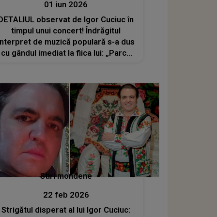
01 iun 2026
DETALIUL observat de Igor Cuciuc în
timpul unui concert! Îndrăgitul
interpret de muzică populară s-a dus
cu gândul imediat la fiica lui: „Parcă
Andreea a venit să fie alături de tata”
Stiri mondene
22 feb 2026
Strigătul disperat al lui Igor Cuciuc: