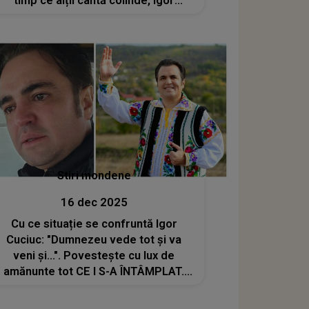
timp ce alții cântă colinde, Igor
Cuciuc își strigă SUFERINȚA: "De ce,
Doamne, trecem printr-o durere atât
de mare, atât de grea pentru suflet?
Stiri mondene
16 dec 2025
Cu ce situație se confruntă Igor
Cuciuc: "Dumnezeu vede tot și va
veni și...". Povestește cu lux de
amănunte tot CE I S-A ÎNTÂMPLAT.
Interpretul trăiește un coșmar din
care nu poate ieși