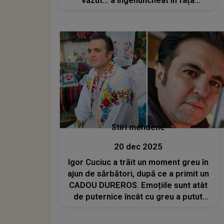
văzut... a îngenuncheat în fața
suferinței. Niciun părinte NU AR
TREBUI SĂ TREACĂ PRIN AȘA CEVA:
"Să ai toată viața ta durerea care..."
Stiri mondene
20 dec 2025
Igor Cuciuc a trăit un moment greu în
ajun de sărbători, după ce a primit un
CADOU DUREROS. Emoțiile sunt atât
de puternice încât cu greu a putut
vorbi. CINE ESTE PERSOANA care i-a
redeschis cea mai mare rană: "Mi se