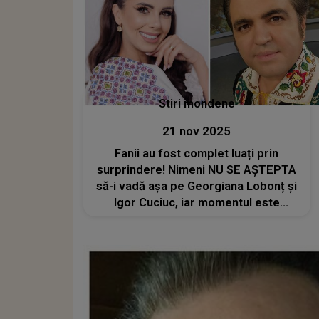
Stiri mondene
21 nov 2025
Fanii au fost complet luați prin
surprindere! Nimeni NU SE AȘTEPTA
să-i vadă așa pe Georgiana Lobonț și
Igor Cuciuc, iar momentul este
absolut memorabil. APARIȚIA
SURPRINZĂTOARE a celor doi artiști
stârnește valuri de emoții