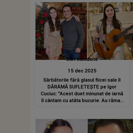
rupe sufletul.Îmi e greu să privesc...
Stiri mondene
15 dec 2025
Sărbătorile fără glasul fiicei sale îl
DĂRÂMĂ SUFLETEȘTE pe Igor
Cuciuc: "Acest duet minunat de iarnă
îl cântam cu atâta bucurie. Au rămas
doar amintirile și...". NU poate asculta
acest cântec fără să plângă, fiecare
vers îi aduce aminte de Andreea
Cuciuc