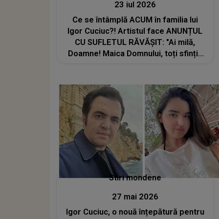
23 iul 2026
Ce se întâmplă ACUM în familia lui
Igor Cuciuc?! Artistul face ANUNȚUL
CU SUFLETUL RĂVĂȘIT: "Ai milă,
Doamne! Maica Domnului, toți sfinții,
rugați-vă lui Dumnezeu pentru noi,
dați-ne ..."
Stiri mondene
27 mai 2026
Igor Cuciuc, o nouă înțepătură pentru