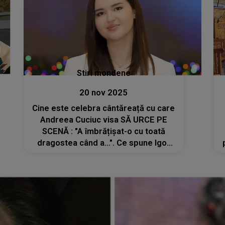
Stiri mondene
20 nov 2025
Cine este celebra cântăreață cu care
Andreea Cuciuc visa SĂ URCE PE
SCENĂ : "A îmbrățișat-o cu toată
dragostea când a...". Ce spune Igor
Cuciuc despre visul neîmplinit al fiicei
sale? Fiecare cuvânt îți strânge inima
și te face să simți DUREREA din
suflet