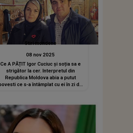
Stiri mondene
08 nov 2025
Ce A PĂȚIT Igor Cuciuc și soția sa e
strigător la cer. Interpretul din
Republica Moldova abia a putut
povesti ce s-a întâmplat cu ei în zi de
sărbătoare: "Te rugăm să...".
Apropiații au fost profund devastați
când au văzut mesajul