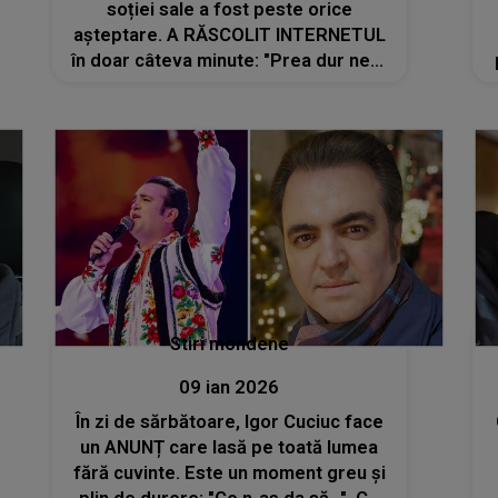
soției sale a fost peste orice
așteptare. A RĂSCOLIT INTERNETUL
în doar câteva minute: "Prea dur ne-a
încercat viața, dar..."
Stiri mondene
09 ian 2026
În zi de sărbătoare, Igor Cuciuc face
un ANUNȚ care lasă pe toată lumea
fără cuvinte. Este un moment greu și