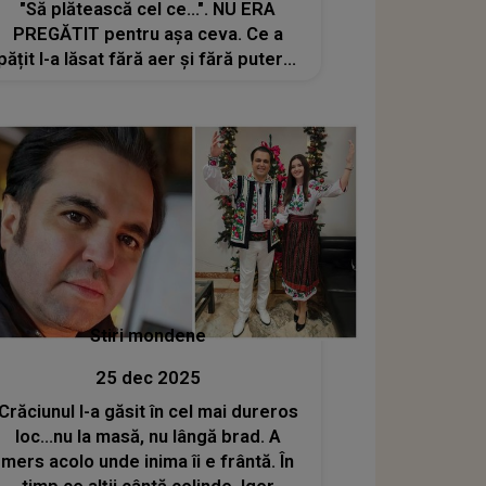
"Să plătească cel ce...". NU ERA
PREGĂTIT pentru așa ceva. Ce a
pățit l-a lăsat fără aer și fără putere.
A încercat să fie puternic, dar în
spatele fiecărui cuvânt se simte
suferința care NU poate fi ascunsă
Stiri mondene
25 dec 2025
Crăciunul l-a găsit în cel mai dureros
loc...nu la masă, nu lângă brad. A
mers acolo unde inima îi e frântă. În