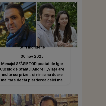
Stiri mondene
30 nov 2025
Mesajul SFÂȘIETOR postat de Igor
Cuciuc de Sfântul Andrei: „Viața are
multe surprize… și nimic nu doare
mai tare decât pierderea celei mai
scumpe ființe” Dorul de fiica lui,
Andreea, și suferința sunt tot mai
apăsătoare în sufletul artistului