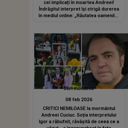
cei implicați în moartea Andreei!
Îndrăgitul interpret își strigă durerea
în mediul online: „Răutatea oamenilor
fără suflet ți-a retezat aripile și te-a
luat de lângă noi”
Stiri mondene
08 feb 2026
CRITICI NEMILOASE la mormântul
Andreei Cuciuc. Soția interpretului
Igor a răbufnit, răvășită de ceea ce a