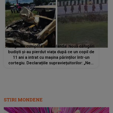
Tragedie cumplită în Thailanda! Nouă călugări
budiști și-au pierdut viața după ce un copil de
11 ani a intrat cu mașina părinților într-un
cortegiu. Declarațiile supraviețuitorilor: „Ne-a
strivit pur și simplu...”
STIRI MONDENE