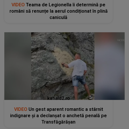
VIDEO
Teama de Legionella îi determină pe
români să renunțe la aerul condiționat în plină
caniculă
kanald2.ro
VIDEO
Un gest aparent romantic a stârnit
indignare și a declanșat o anchetă penală pe
Transfăgărășan