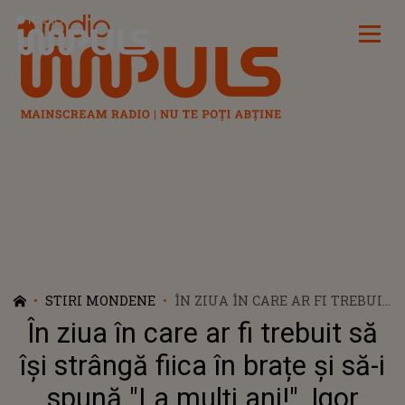
Radio Impuls
STIRI MONDENE
ÎN ZIUA ÎN CARE AR FI TREBUIT
SĂ ÎȘI STRÂNGĂ FIICA ÎN
În ziua în care ar fi trebuit să
BRAȚE ȘI SĂ-I SPUNĂ "LA
MULȚI ANI!", IGOR CUCIUC ÎȘI
își strângă fiica în brațe și să-i
STRÂNGE DOAR DUREREA ȘI
spună "La mulți ani!", Igor
AMINTIRILE CARE ÎL APASĂ. CE