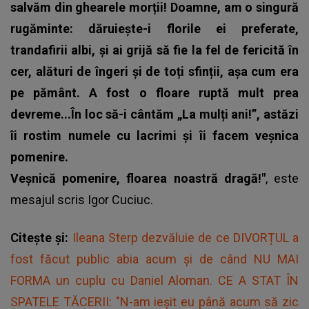
salvăm din ghearele morții! Doamne, am o singură
rugăminte: dăruiește-i florile ei preferate,
trandafirii albi, și ai grijă să fie la fel de fericită în
cer, alături de îngeri și de toți sfinții, așa cum era
pe pământ. A fost o floare ruptă mult prea
devreme...În loc să-i cântăm „La mulți ani!”, astăzi
îi rostim numele cu lacrimi și îi facem veșnica
pomenire.
Veșnică pomenire, floarea noastră dragă!"
, este
mesajul scris
Igor Cuciuc
.
Citește și:
Ileana Sterp dezvăluie de ce DIVORȚUL a
fost făcut public abia acum și de când NU MAI
FORMA un cuplu cu Daniel Aloman. CE A STAT ÎN
SPATELE TĂCERII: "N-am ieșit eu până acum să zic