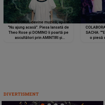
Când DORUL devine muzică, apare
Armin 
"Nu ajung acasă". Piesa lansată de
COLABORAR
Theo Rose și DOMINO îi poartă pe
SACHA: ""E
ascultători prin AMINTIRI și
o piesă 
REGĂSIRI, iar drumul emoțiilor
imediat pre
trece prin sufletul publicului:
cu mine șt
"Pentru toți cei care au plecat
păstrăm do
departe ca să le fie mai bine"
DIVERTISMENT