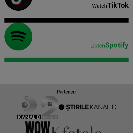
TikTok
Watch
Spotify
Listen
Parteneri: