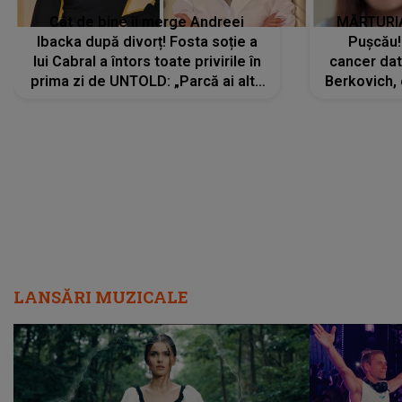
Cât de bine îi merge Andreei
MĂRTURIA
Ibacka după divorț! Fosta soție a
Pușcău!
lui Cabral a întors toate privirile în
cancer dato
prima zi de UNTOLD: „Parcă ai altă
Berkovich, 
strălucire, emani putere,
accident ru
încredere, siguranță...”
Dacă nu 
LANSĂRI MUZICALE