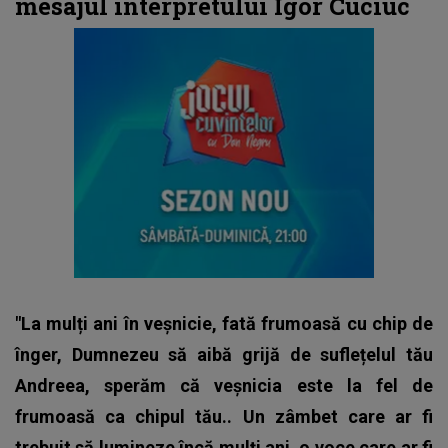
mesajul interpretului Igor Cuciuc
"La mulți ani în veșnicie, fată frumoasă cu chip de
înger, Dumnezeu să aibă grijă de suflețelul tău
Andreea, sperăm că veșnicia este la fel de
frumoasă ca chipul tău.. Un zâmbet care ar fi
trebuit să lumineze încă mulți ani, o voce care ar fi