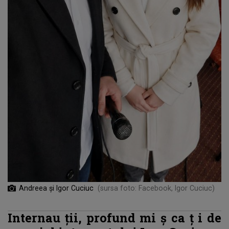
Andreea și Igor Cuciuc
(sursa foto: Facebook, Igor Cuciuc)
Internau
ții
, profund mi
ș
ca
ț
i de