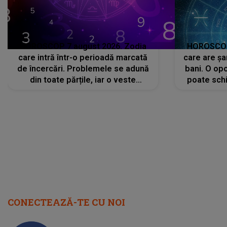
HOROSCOP 7 august 2026. Zodia
HOROSCOP 
care intră într-o perioadă marcată
care are șa
de încercări. Problemele se adună
bani. O opo
din toate părțile, iar o veste
poate schi
neașteptată îi dă planurile peste
la
cap
CONECTEAZĂ-TE CU NOI