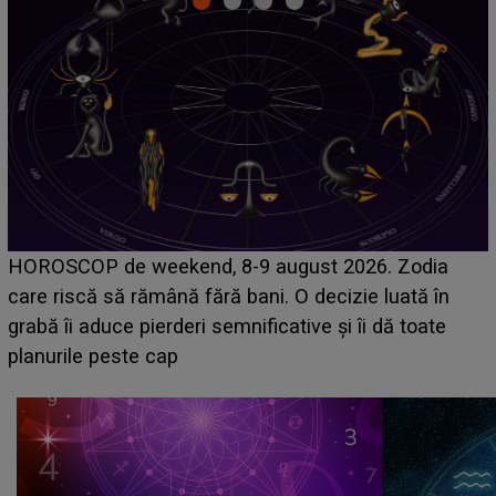
Emanuel a ținut ACEST DETALIU ASCUNS până
acum! În fața Alexandrei, concurentul din Casa Iubirii
face o MĂRTURISIRE NEAȘTEPTATĂ despre mama
sa: "I-am spus și ei în față, eu nu te iubesc pentru
că..."