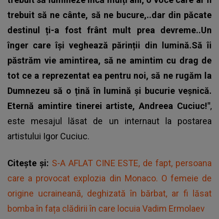
trebuit să ne cânte, să ne bucure,..dar din păcate
destinul ți-a fost frânt mult prea devreme..Un
înger care își veghează părinții din lumină.Să îi
păstrăm vie amintirea, să ne amintim cu drag de
tot ce a reprezentat ea pentru noi, să ne rugăm la
Dumnezeu să o țină în lumină și bucurie veșnică.
Eternă amintire tinerei artiste, Andreea Cuciuc!"
,
este mesajul lăsat de un internaut la postarea
artistului Igor Cuciuc.
Citește și:
S-A AFLAT CINE ESTE, de fapt, persoana
care a provocat explozia din Monaco. O femeie de
origine ucraineană, deghizată în bărbat, ar fi lăsat
bomba în fața clădirii în care locuia Vadim Ermolaev