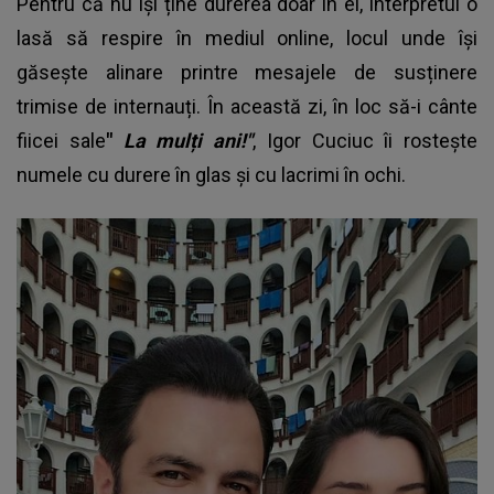
Pentru că nu își ține durerea doar în el, interpretul o
lasă să respire în mediul online, locul unde își
găsește alinare printre mesajele de susținere
trimise de internauți. În această zi, în loc să-i cânte
fiicei sale
"
La mulți ani!"
, Igor Cuciuc îi rostește
numele cu durere în glas și cu lacrimi în ochi.