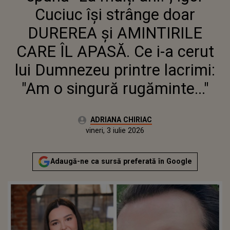
I-A CERUT LUI DUMNEZEU
Cuciuc își strânge doar
PRINTRE LACRIMI: "AM O
SINGURĂ RUGĂMINTE..."
DUREREA și AMINTIRILE
CARE ÎL APASĂ. Ce i-a cerut
lui Dumnezeu printre lacrimi:
"Am o singură rugăminte..."
Autor:
ADRIANA CHIRIAC
Publicat:
vineri, 3 iulie 2026
Actualizat:
vineri, 3 iulie 2026
Adaugă-ne ca sursă preferată în Google