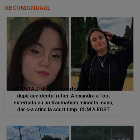
RECOMANDĂRI
NOI DETALII despre moartea tinerei la 5 zile
după accidentul rutier. Alexandra a fost
externată cu un traumatism minor la mână,
dar s-a stins la scurt timp. CUM A FOST
POSIBIL AȘA CEVA: "Era o..."