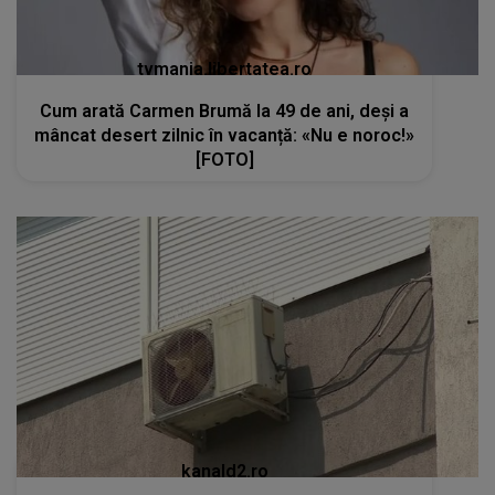
tvmania.libertatea.ro
Cum arată Carmen Brumă la 49 de ani, deși a
mâncat desert zilnic în vacanță: «Nu e noroc!»
[FOTO]
kanald2.ro