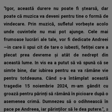
"Igor, această durere nu poate fi ștearsă, dar
poate că muzica va deveni pentru tine o formă de
vindecare. Prin muzică, sufletul vorbește acolo
unde cuvintele nu mai pot ajunge. Cele mai
frumoase lucrări ale tale, vor fi dedicate Andreei
—in care ii spui cit de tare o iubesti, fetiței care a
plecat prea devreme și atât de nedrept din
această lume. In vis ea a putut să vă spună că se
simte bine, dar iubirea pentru ea va rămâne vie
pentru totdeauna. Când s-a întâmplat această
tragedie 15 noiembrie 2024, m-am gândit cu
groază pentru părinți să rămână în picioare după o
asemenea crimă. Dumnezeu să o odihnească în
pace pe Andreea, iar părinților să le dea putere.",
a