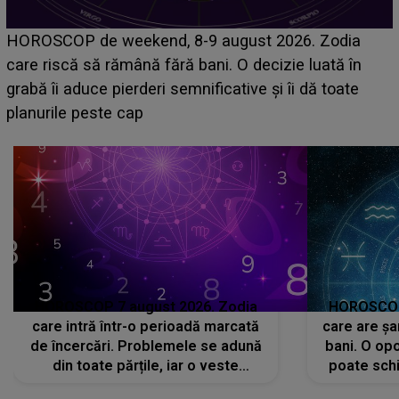
Emanuel a ținut ACEST DETALIU ASCUNS până
acum! În fața Alexandrei, concurentul din Casa Iubirii
face o MĂRTURISIRE NEAȘTEPTATĂ despre mama
sa: "I-am spus și ei în față, eu nu te iubesc pentru
că..."
HOROSCOP 7 august 2026. Zodia
HOROSCOP 
care intră într-o perioadă marcată
care are șa
de încercări. Problemele se adună
bani. O opo
din toate părțile, iar o veste
poate schi
neașteptată îi dă planurile peste
la