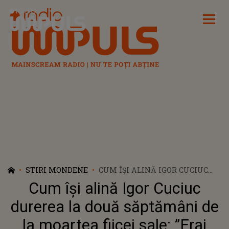
Radio Impuls
STIRI MONDENE
CUM ÎȘI ALINĂ IGOR CUCIUC
DUREREA LA DOUĂ SĂPTĂMÂNI
Cum își alină Igor Cuciuc
DE LA MOARTEA FIICEI SALE:
”ERAI COPIL MEU DORIT, MULT
durerea la două săptămâni de
AȘTEPTAT”
la moartea fiicei sale: ”Erai