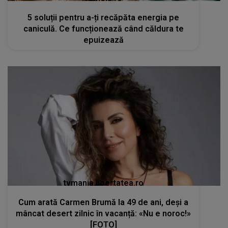
5 soluții pentru a-ți recăpăta energia pe
caniculă. Ce funcționează când căldura te
epuizează
tvmania.libertatea.ro
Cum arată Carmen Brumă la 49 de ani, deși a
mâncat desert zilnic în vacanță: «Nu e noroc!»
[FOTO]