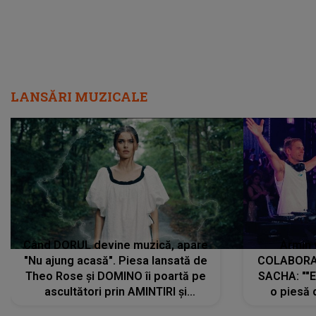
LANSĂRI MUZICALE
Când DORUL devine muzică, apare
Armin 
"Nu ajung acasă". Piesa lansată de
COLABORAR
Theo Rose și DOMINO îi poartă pe
SACHA: ""E
ascultători prin AMINTIRI și
o piesă 
REGĂSIRI, iar drumul emoțiilor
imediat pre