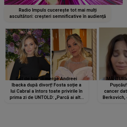
Radio Impuls cucerește tot mai mulți
ascultători: creșteri semnificative în audiență
Cât de bine îi merge Andreei
MĂRTURIA
Ibacka după divorț! Fosta soție a
Pușcău!
lui Cabral a întors toate privirile în
cancer dato
prima zi de UNTOLD: „Parcă ai altă
Berkovich, 
strălucire, emani putere,
accident ru
încredere, siguranță...”
Dacă nu 