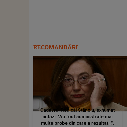
RECOMANDĂRI
Cadavrul Rodicăi Stănoiu, exhumat
astăzi: "Au fost administrate mai
multe probe din care a rezultat...".