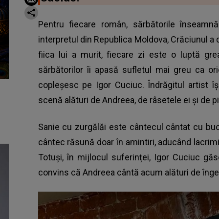
Pentru fiecare român, sărbătorile înseamnă
interpretul din Republica Moldova, Crăciunul a 
fiica lui a murit, fiecare zi este o luptă gr
sărbătorilor îi apasă sufletul mai greu ca ori
copleșesc pe Igor Cuciuc. Îndrăgitul artist
scenă alături de Andreea, de râsetele ei și de 
Sanie cu zurgălăi este cântecul cântat cu bucu
cântec răsună doar în amintiri, aducând lacrimi
Totuși, în mijlocul suferinței, Igor Cuciuc gă
convins că Andreea cântă acum alături de înge