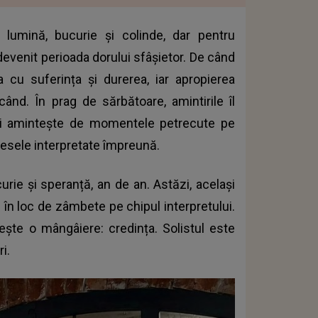
 lumină, bucurie și colinde, dar pentru
devenit perioada dorului sfâșietor. De când
ea cu suferința și durerea, iar apropierea
când. În prag de sărbătoare, amintirile îl
 își amintește de momentele petrecute pe
piesele interpretate împreună.
rie și speranță, an de an. Astăzi, același
 în loc de zâmbete pe chipul interpretului.
sește o mângâiere: credința. Solistul este
ri.