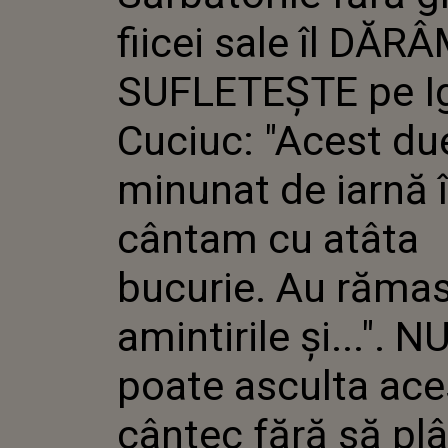
PE IGOR
fiicei sale îl DĂR
DUET M
IARNĂ Î
ATÂTA B
SUFLETEȘTE pe I
RĂMAS 
AMINTIRI
Cuciuc: "Acest du
POATE A
CÂNTEC 
PLÂNGĂ,
minunat de iarnă î
ÎI ADUC
ANDREE
cântam cu atâta
bucurie. Au răma
amintirile și...". N
poate asculta ace
cântec fără să pl