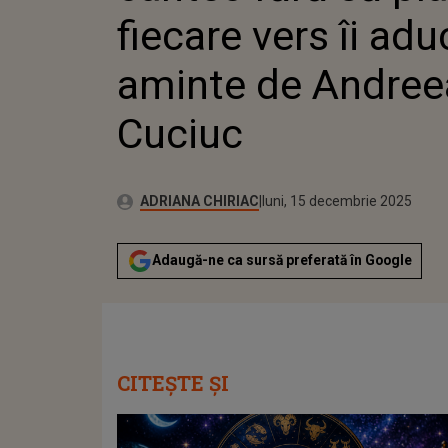
fiecare vers îi adu
aminte de Andree
Cuciuc
Publicat:
Autor:
luni, 15 decembrie 2025
Actualizat:
ADRIANA CHIRIAC
luni, 15 decembrie 2025
Adaugă-ne ca sursă preferată în Google
CITEȘTE ȘI