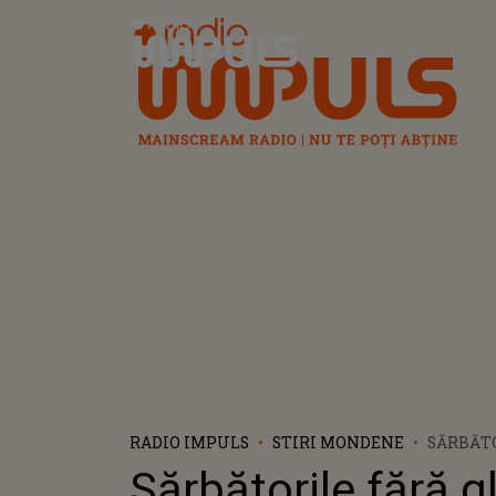
Radio Impuls
RADIO IMPULS
STIRI MONDENE
SĂRBĂT
GLASUL F
Sărbătorile fără g
DĂRÂMĂ