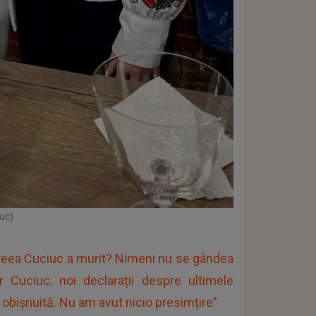
uc)
dreea Cuciuc a murit? Nimeni nu se gândea
 Cuciuc, noi declarații despre ultimele
i obișnuită. Nu am avut nicio presimțire”