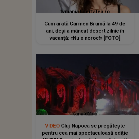
tvmania.libertatea.ro
Cum arată Carmen Brumă la 49 de
ani, deși a mâncat desert zilnic în
vacanță: «Nu e noroc!» [FOTO]
kanald2.ro
VIDEO
Cluj-Napoca se pregătește
pentru cea mai spectaculoasă ediție