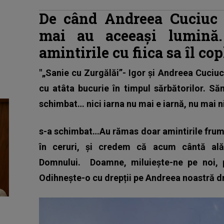
De când Andreea Cuciuc a
mai au aceeași lumină.
amintirile cu fiica sa îl co
"„Sanie cu Zurgălăi”- Igor și Andreea Cuciu
cu atâta bucurie în timpul sărbătorilor. Săn
schimbat… nici iarna nu mai e iarnă, nu mai 
s-a schimbat…Au rămas doar amintirile frum
în ceruri, și credem că acum cântă alăt
Domnului. Doamne, miluiește-ne pe noi, pă
Odihnește-o cu drepții pe Andreea noastră d