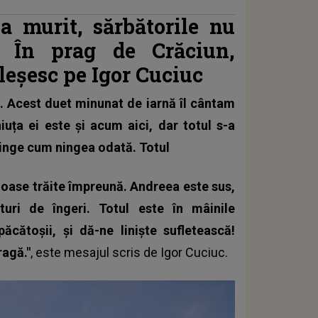
 murit, sărbătorile nu
 În prag de Crăciun,
pleșesc pe Igor Cuciuc
c. Acest duet minunat de iarnă îl cântam
iuța ei este și acum aici, dar totul s-a
ninge cum ningea odată. Totul
oase trăite împreună. Andreea este sus,
uri de îngeri. Totul este în mâinile
cătoșii, și dă-ne liniște sufletească!
ragă."
, este mesajul scris de
Igor Cuciuc.