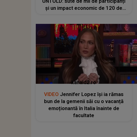
UNTOLD: sute de mii de participanți
și un impact economic de 120 de
milioane de euro
kanald2.ro
VIDEO
Jennifer Lopez își ia rămas
bun de la gemenii săi cu o vacanță
emoționantă în Italia înainte de
facultate