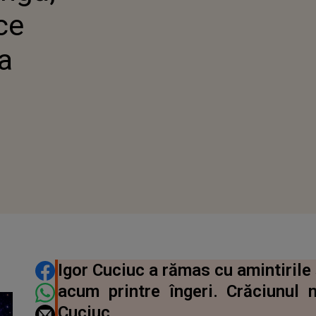
ce
a
DISTRIBUIE ARTICOLUL
Igor Cuciuc a rămas cu amintirile 
acum printre îngeri. Crăciunul
Cuciuc.