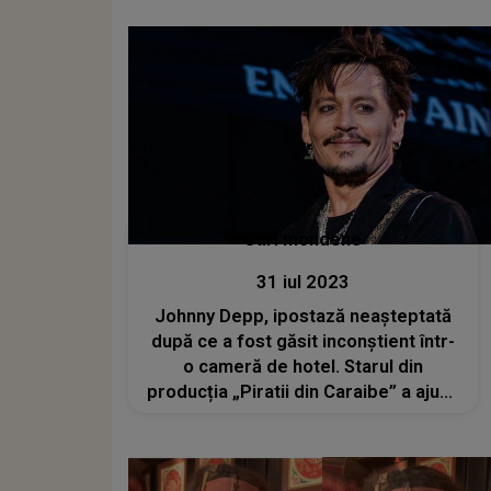
Irinel Columbeanu
Stiri mondene
31 iul 2023
Johnny Depp, ipostază neașteptată
după ce a fost găsit inconștient într-
o cameră de hotel. Starul din
producția „Piratii din Caraibe” a ajuns
în baston: "Medicii mi-au sugerat
ferm să evit orice activitate"