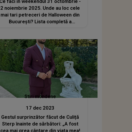
Ce faci în weekendul 31 octombrie -
2 noiembrie 2025. Unde au loc cele
mai tari petreceri de Halloween din
București? Lista completă a
concertelor, spectacolelor și
târgurilor
Stiri mondene
17 dec 2023
Gestul surprinzător făcut de Culiță
Sterp înainte de sărbători: „A fost
cea mai grea cântare din viața mea!