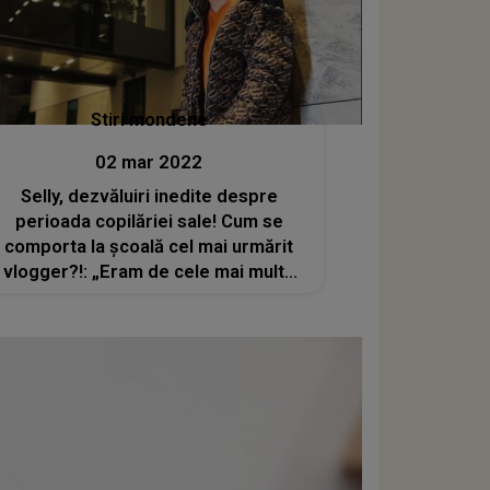
Stiri mondene
02 mar 2022
Selly, dezvăluiri inedite despre
perioada copilăriei sale! Cum se
comporta la școală cel mai urmărit
vlogger?!: „Eram de cele mai multe
ori clovnul clasei”