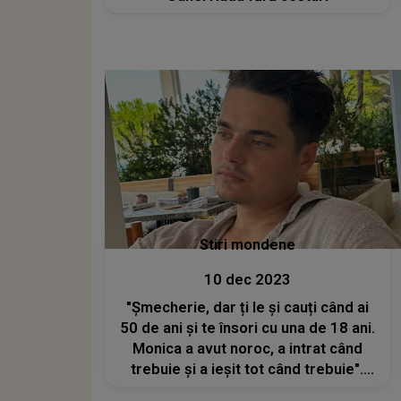
Stiri mondene
10 dec 2023
"Șmecherie, dar ți le și cauți când ai
50 de ani și te însori cu una de 18 ani.
Monica a avut noroc, a intrat când
trebuie și a ieșit tot când trebuie".
Selly, remarci acide la adresa lui