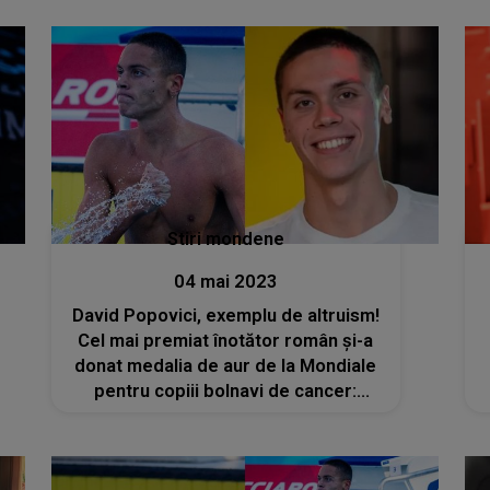
Stiri mondene
04 mai 2023
David Popovici, exemplu de altruism!
Cel mai premiat înotător român și-a
donat medalia de aur de la Mondiale
pentru copiii bolnavi de cancer:
"Speranţa să meargă mai departe"