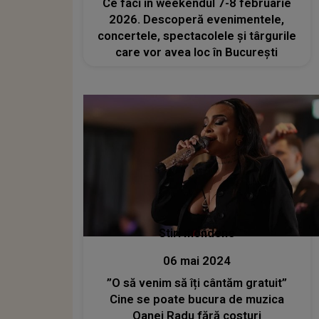
Ce faci în weekendul 7-8 februarie
2026. Descoperă evenimentele,
concertele, spectacolele și târgurile
care vor avea loc în București
Stiri mondene
06 mai 2024
”O să venim să îți cântăm gratuit”
Cine se poate bucura de muzica
Oanei Radu fără costuri