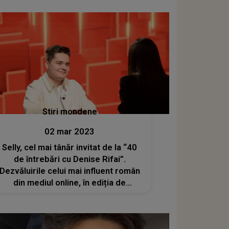
Stiri mondene
02 mar 2023
Selly, cel mai tânăr invitat de la “40
de întrebări cu Denise Rifai”.
Dezvăluirile celui mai influent român
din mediul online, în ediția de
duminică a emisiunii de la Kanal D