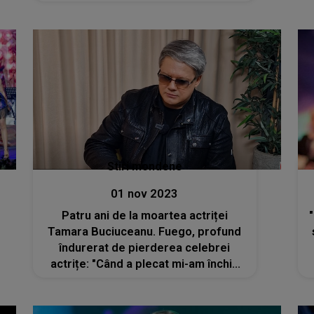
în fața altarului
Stiri mondene
01 nov 2023
Patru ani de la moartea actriței
Tamara Buciuceanu. Fuego, profund
îndurerat de pierderea celebrei
actrițe: "Când a plecat mi-am închis
telefonul două zile. Nu am vrut să
vorbesc cu nimeni"