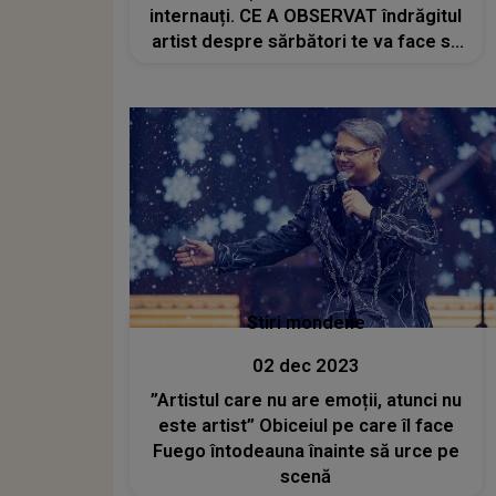
internauți. CE A OBSERVAT îndrăgitul
artist despre sărbători te va face să
zâmbești și să suspini în același timp:
"Fiecare are ceva de făcut, iar asta
pune o lume întreagă în..."
Stiri mondene
02 dec 2023
”Artistul care nu are emoții, atunci nu
este artist” Obiceiul pe care îl face
Fuego întodeauna înainte să urce pe
scenă