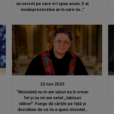
un secret pe care vi-l spun acum. E al
nouăsprezecelea an în care nu..."
Stiri mondene
22 nov 2023
"Niciodată nu m-am văzut eu în vreun
fel și nu mi-am setat „tablouri
idilice!". Fuego dă cărțile pe față și
dezvăluie de ce nu a ajuns niciodată