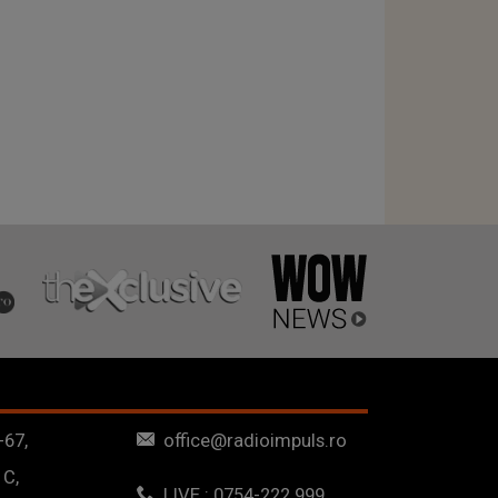
-67,
office@radioimpuls.ro
 C,
LIVE : 0754-222.999