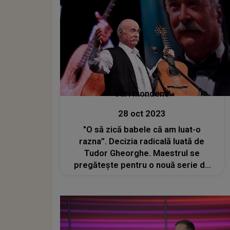
Stiri mondene
28 oct 2023
"O să zică babele că am luat-o
razna”. Decizia radicală luată de
Tudor Gheorghe. Maestrul se
pregătește pentru o nouă serie de
spectacole