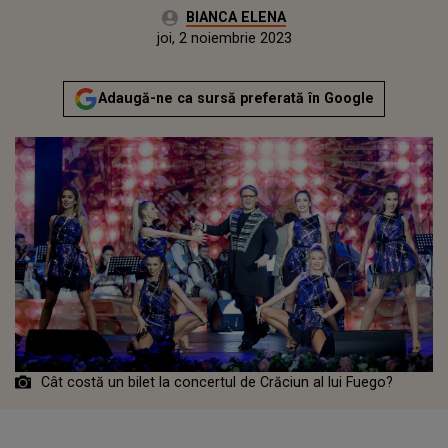
Autor:
BIANCA ELENA
Publicat:
miercuri, 1 noiembrie 2023
Actualizat:
joi, 2 noiembrie 2023
Adaugă-ne ca sursă preferată în Google
Cât costă un bilet la concertul de Crăciun al lui Fuego?