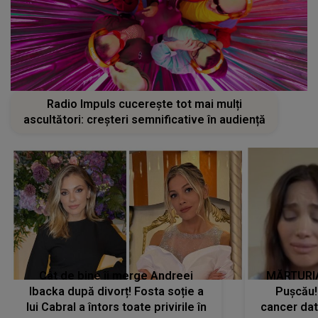
Radio Impuls cucerește tot mai mulți
ascultători: creșteri semnificative în audiență
Cât de bine îi merge Andreei
MĂRTURIA
Ibacka după divorț! Fosta soție a
Pușcău!
lui Cabral a întors toate privirile în
cancer dato