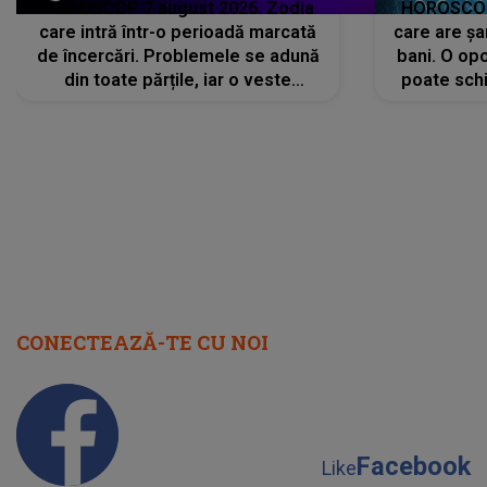
HOROSCOP 7 august 2026. Zodia
HOROSCOP 
care intră într-o perioadă marcată
care are șa
de încercări. Problemele se adună
bani. O opo
din toate părțile, iar o veste
poate schi
neașteptată îi dă planurile peste
la
cap
CONECTEAZĂ-TE CU NOI
Facebook
Like