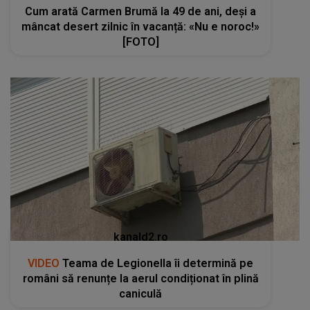
Cum arată Carmen Brumă la 49 de ani, deși a
mâncat desert zilnic în vacanță: «Nu e noroc!»
[FOTO]
kanald2.ro
VIDEO
Teama de Legionella îi determină pe
români să renunțe la aerul condiționat în plină
caniculă