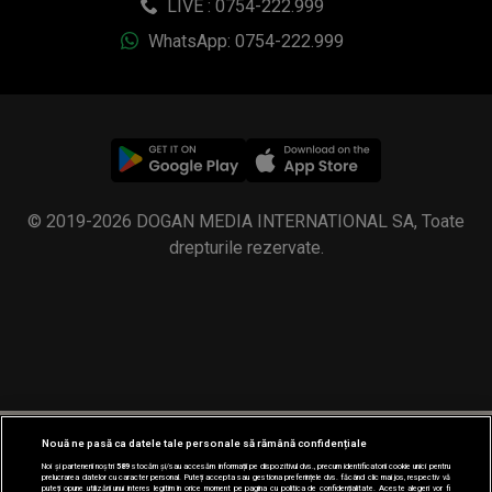
LIVE : 0754-222.999
WhatsApp: 0754-222.999
© 2019-2026 DOGAN MEDIA INTERNATIONAL SA, Toate
drepturile rezervate.
Nouă ne pasă ca datele tale personale să rămână confidențiale
Noi și partenerii noștri
589
stocăm și/sau accesăm informații pe dispozitivul dvs., precum identificatorii cookie unici pentru
prelucrarea datelor cu caracter personal. Puteți accepta sau gestiona preferințele dvs. făcând clic mai jos, respectiv vă
puteți opune utilizării unui interes legitim în orice moment pe pagina cu politica de confidențialitate. Aceste alegeri vor fi