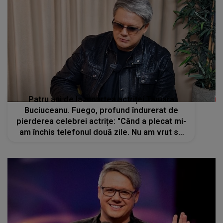
Patru ani de la moartea actriței Tamara
Buciuceanu. Fuego, profund îndurerat de
pierderea celebrei actrițe: "Când a plecat mi-
am închis telefonul două zile. Nu am vrut să
vorbesc cu nimeni"