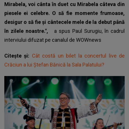
Mirabela, voi cânta în duet cu Mirabela câteva din
piesele ei celebre. O să fie momente frumoase,
desigur o să fie și cântecele mele de la debut până
în zilele noastre.",
a spus Paul Surugiu, în cadrul
interviului difuzat pe canalul de WOWnews
Citește și:
Cât costă un bilet la concertul live de
Crăciun a lui Ștefan Bănică la Sala Palatului?