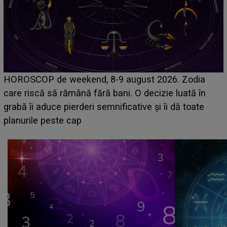
Emanuel a ținut ACEST DETALIU ASCUNS până
acum! În fața Alexandrei, concurentul din Casa Iubirii
face o MĂRTURISIRE NEAȘTEPTATĂ despre mama
sa: "I-am spus și ei în față, eu nu te iubesc pentru
că..."