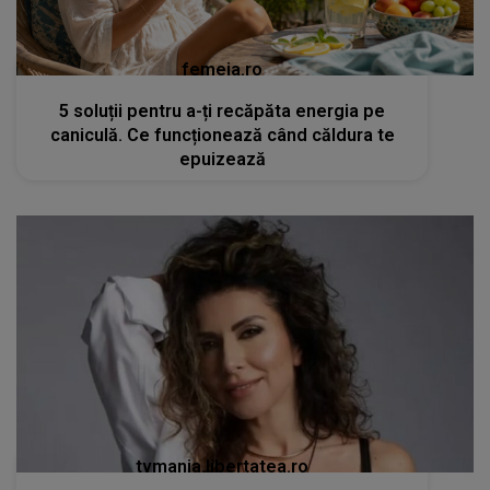
femeia.ro
5 soluții pentru a-ți recăpăta energia pe
caniculă. Ce funcționează când căldura te
epuizează
tvmania.libertatea.ro