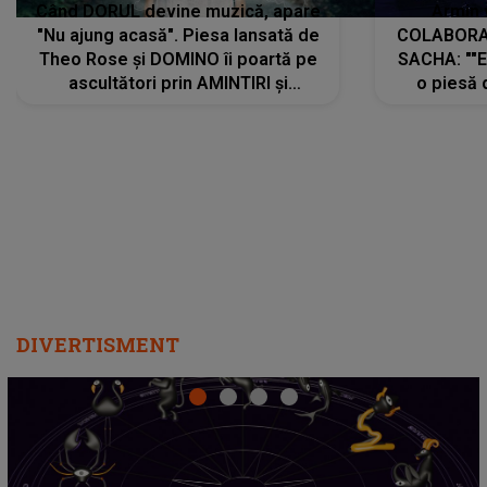
Când DORUL devine muzică, apare
Armin 
"Nu ajung acasă". Piesa lansată de
COLABORAR
Theo Rose și DOMINO îi poartă pe
SACHA: ""E
ascultători prin AMINTIRI și
o piesă 
REGĂSIRI, iar drumul emoțiilor
imediat pre
trece prin sufletul publicului:
cu mine șt
"Pentru toți cei care au plecat
păstrăm do
departe ca să le fie mai bine"
DIVERTISMENT