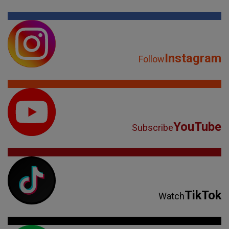
Instagram
Follow
YouTube
Subscribe
TikTok
Watch