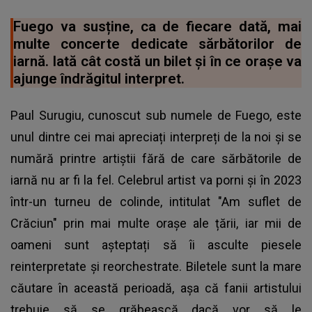
Fuego va susține, ca de fiecare dată, mai
multe concerte dedicate sărbătorilor de
iarnă. Iată cât costă un bilet și în ce orașe va
ajunge îndrăgitul interpret.
Paul Surugiu, cunoscut sub numele de Fuego, este
unul dintre cei mai apreciați interpreți de la noi și se
numără printre artiștii fără de care sărbătorile de
iarnă nu ar fi la fel. Celebrul artist va porni și în 2023
într-un turneu de colinde, intitulat "Am suflet de
Crăciun" prin mai multe orașe ale țării, iar mii de
oameni sunt așteptați să îi asculte piesele
reinterpretate și reorchestrate. Biletele sunt la mare
căutare în această perioadă, așa că fanii artistului
trebuie să se grăbească dacă vor să le