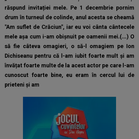
răspund invitației mele. Pe 1 decembrie pornim
drum în turneul de colinde, anul acesta se cheamă
"Am suflet de Crăciun", iar eu voi cânta cântecele
mele așa cum i-am obișnuit pe oamenii mei.(...) O
să fie câteva omagieri, o să-l omagiem pe Ion
Dichiseanu pentru că l-am iubit foarte mult și am
învățat foarte multe de la acest actor pe care l-am
cunoscut foarte bine, eu eram în cercul lui de
prieteni și am