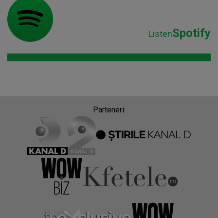
Spotify
Listen
Parteneri: