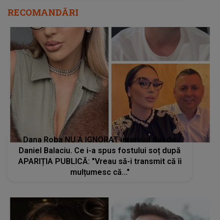
RECOMANDĂRI
Dana Roba NU A IGNORAT interviul dat de
Daniel Balaciu. Ce i-a spus fostului soț după
APARIȚIA PUBLICĂ: "Vreau să-i transmit că îi
mulțumesc că..."