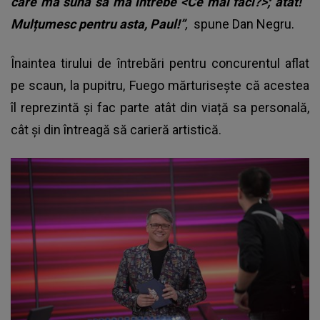
care mă sună să mă intrebe <Ce mai faci?>; atât!”
Mulțumesc pentru asta, Paul!”
,
spune Dan Negru.
Înaintea tirului de întrebări pentru concurentul aflat
pe scaun, la pupitru, Fuego mărturisește că acestea
îl reprezintă și fac parte atât din viață sa personală,
cât și din întreagă să carieră artistică.