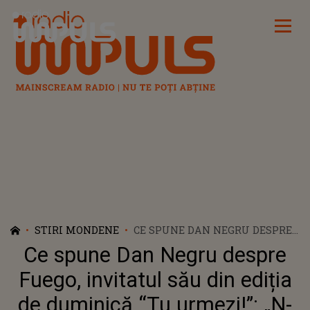
Radio Impuls
STIRI MONDENE
CE SPUNE DAN NEGRU DESPRE
FUEGO, INVITATUL SĂU DIN
Ce spune Dan Negru despre
EDIȚIA DE DUMINICĂ “TU
URMEZI!”: „N-AM PREA ZIS-O,
Fuego, invitatul său din ediția
DAR O ZIC ACUM, LA
de duminică “Tu urmezi!”: „N-
TELEVIZOR!”