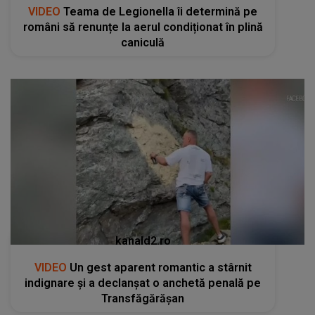
VIDEO
Teama de Legionella îi determină pe
români să renunțe la aerul condiționat în plină
caniculă
kanald2.ro
VIDEO
Un gest aparent romantic a stârnit
indignare și a declanșat o anchetă penală pe
Transfăgărășan