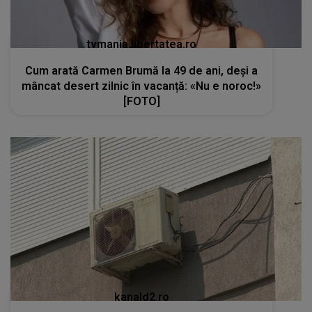
tvmania.libertatea.ro
Cum arată Carmen Brumă la 49 de ani, deși a
mâncat desert zilnic în vacanță: «Nu e noroc!»
[FOTO]
kanald2.ro