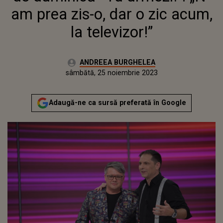
am prea zis-o, dar o zic acum,
la televizor!”
Autor:
ANDREEA BURGHELEA
Publicat:
vineri, 25 noiembrie 2022
Actualizat:
sâmbătă, 25 noiembrie 2023
Adaugă-ne ca sursă preferată în Google