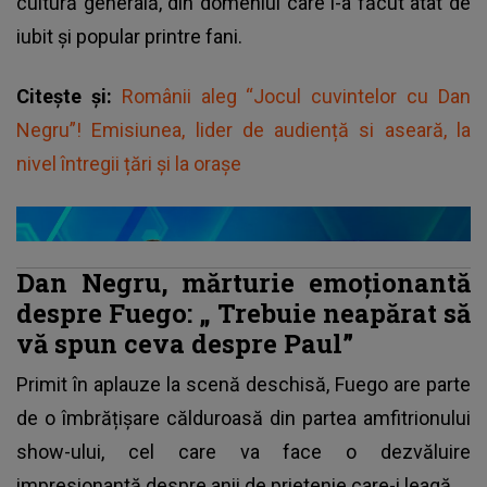
cultură generală, din domeniul care l-a făcut atât de
iubit și popular printre fani.
Citește și:
Românii aleg “Jocul cuvintelor cu Dan
Negru”! Emisiunea, lider de audiență si aseară, la
nivel întregii țări și la orașe
Dan Negru, mărturie emoționantă
despre Fuego: „
Trebuie neapărat să
vă spun ceva despre Paul”
Primit în aplauze la scenă deschisă, Fuego are parte
de o îmbrățișare călduroasă din partea amfitrionului
show-ului, cel care va face o dezvăluire
impresionantă despre anii de prietenie care-i leagă.