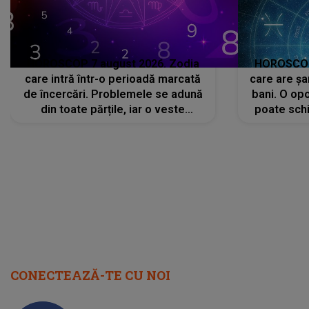
HOROSCOP 7 august 2026. Zodia
HOROSCOP 
care intră într-o perioadă marcată
care are șa
de încercări. Problemele se adună
bani. O opo
din toate părțile, iar o veste
poate schi
neașteptată îi dă planurile peste
la
cap
CONECTEAZĂ-TE CU NOI