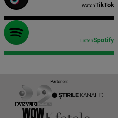
TikTok
Watch
Spotify
Listen
Parteneri: