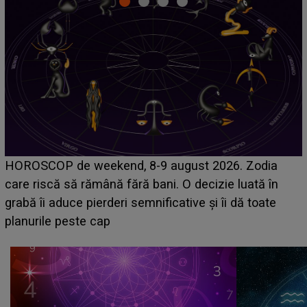
Emanuel a ținut ACEST DETALIU ASCUNS până
acum! În fața Alexandrei, concurentul din Casa Iubirii
face o MĂRTURISIRE NEAȘTEPTATĂ despre mama
sa: "I-am spus și ei în față, eu nu te iubesc pentru
că..."