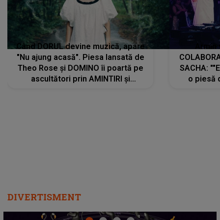
Când DORUL devine muzică, apare
Armin 
"Nu ajung acasă". Piesa lansată de
COLABORAR
Theo Rose și DOMINO îi poartă pe
SACHA: ""E
ascultători prin AMINTIRI și
o piesă 
REGĂSIRI, iar drumul emoțiilor
imediat pre
trece prin sufletul publicului:
cu mine șt
"Pentru toți cei care au plecat
păstrăm do
departe ca să le fie mai bine"
DIVERTISMENT