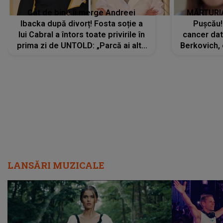
Cât de bine îi merge Andreei
MĂRTURIA
Ibacka după divorț! Fosta soție a
Pușcău!
lui Cabral a întors toate privirile în
cancer dato
prima zi de UNTOLD: „Parcă ai altă
Berkovich, 
strălucire, emani putere,
accident ru
încredere, siguranță...”
Dacă nu 
LANSĂRI MUZICALE