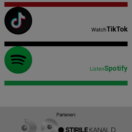
TikTok
Watch
Spotify
Listen
Parteneri: