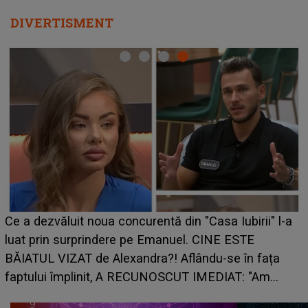
DIVERTISMENT
HOROSCOP de weekend, 8-9 august 2026. Zodia
care riscă să rămână fără bani. O decizie luată în
grabă îi aduce pierderi semnificative și îi dă toate
planurile peste cap