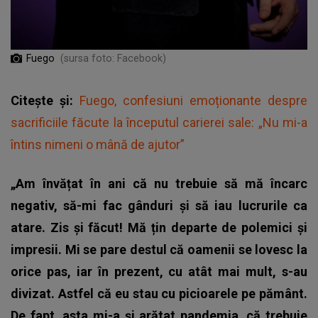
Fuego
(sursa foto: Facebook)
Citește și:
Fuego, confesiuni emoționante despre
sacrificiile făcute la începutul carierei sale: „Nu mi-a
întins nimeni o mână de ajutor”
„Am învățat în ani că nu trebuie să mă încarc
negativ, să-mi fac gânduri și să iau lucrurile ca
atare. Zis și făcut! Mă țin departe de polemici și
impresii. Mi se pare destul că oamenii se lovesc la
orice pas, iar în prezent, cu atât mai mult, s-au
divizat.
Astfel că eu stau cu picioarele pe pământ.
De fapt, asta mi-a și arătat pandemia, că trebuie