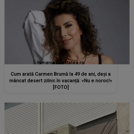
tvmania.libertatea.ro
Cum arată Carmen Brumă la 49 de ani, deși a
mâncat desert zilnic în vacanță: «Nu e noroc!»
[FOTO]