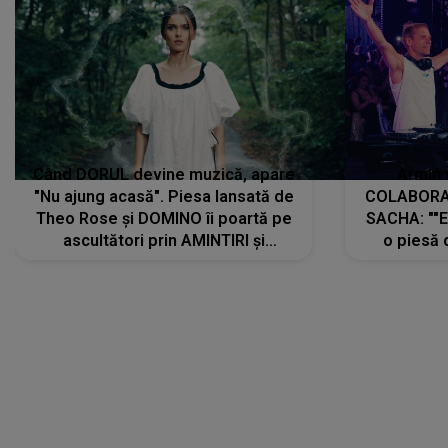
Când DORUL devine muzică, apare
Armin 
"Nu ajung acasă". Piesa lansată de
COLABORAR
Theo Rose și DOMINO îi poartă pe
SACHA: ""E
ascultători prin AMINTIRI și
o piesă 
REGĂSIRI, iar drumul emoțiilor
imediat pre
trece prin sufletul publicului:
cu mine șt
"Pentru toți cei care au plecat
păstrăm do
departe ca să le fie mai bine"