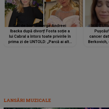
Cât de bine îi merge Andreei
MĂRTURIA
Ibacka după divorț! Fosta soție a
Pușcău!
lui Cabral a întors toate privirile în
cancer dato
prima zi de UNTOLD: „Parcă ai altă
Berkovich, 
strălucire, emani putere,
accident ru
încredere, siguranță...”
Dacă nu 
LANSĂRI MUZICALE