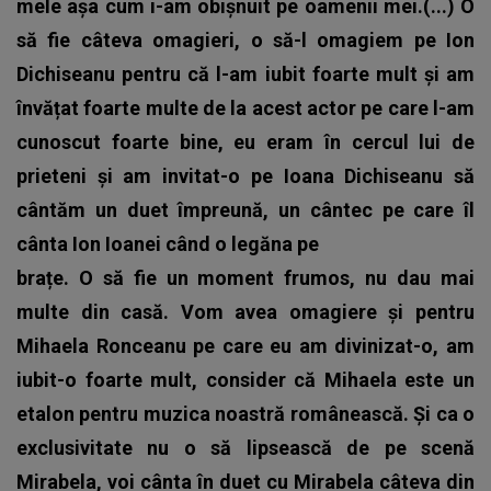
mele așa cum i-am obișnuit pe oamenii mei.(...) O
să fie câteva omagieri, o să-l omagiem pe Ion
Dichiseanu pentru că l-am iubit foarte mult și am
învățat foarte multe de la acest actor pe care l-am
cunoscut foarte bine, eu eram în cercul lui de
prieteni și am invitat-o pe Ioana Dichiseanu să
cântăm un duet împreună, un cântec pe care îl
cânta Ion Ioanei când o legăna pe
brațe. O să fie un moment frumos, nu dau mai
multe din casă. Vom avea omagiere și pentru
Mihaela Ronceanu pe care eu am divinizat-o, am
iubit-o foarte mult, consider că Mihaela este un
etalon pentru muzica noastră românească. Și ca o
exclusivitate nu o să lipsească de pe scenă
Mirabela, voi cânta în duet cu Mirabela câteva din