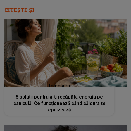
CITEȘTE ȘI
femeia.ro
5 soluții pentru a-ți recăpăta energia pe
caniculă. Ce funcționează când căldura te
epuizează