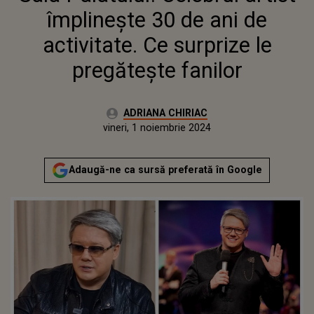
PREGĂTEȘTE FANILOR
împlinește 30 de ani de
activitate. Ce surprize le
pregătește fanilor
Autor:
ADRIANA CHIRIAC
Publicat:
miercuri, 1 noiembrie 2023
Actualizat:
vineri, 1 noiembrie 2024
Adaugă-ne ca sursă preferată în Google