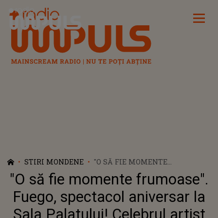
Radio Impuls
STIRI MONDENE
"O SĂ FIE MOMENTE
FRUMOASE". FUEGO, SPECTACOL
"O să fie momente frumoase".
ANIVERSAR LA SALA
PALATULUI! CELEBRUL ARTIST
Fuego, spectacol aniversar la
ÎMPLINEȘTE 30 DE ANI DE
Sala Palatului! Celebrul artist
ACTIVITATE. CE SURPRIZE LE