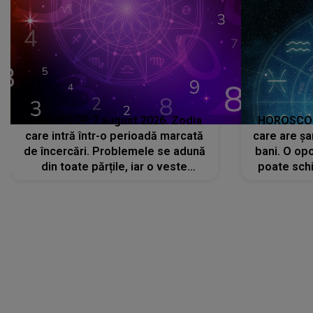
HOROSCOP 7 august 2026. Zodia
HOROSCOP 
care intră într-o perioadă marcată
care are șa
de încercări. Problemele se adună
bani. O opo
din toate părțile, iar o veste
poate schi
neașteptată îi dă planurile peste
la
cap