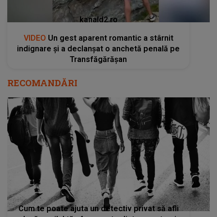
kanald2.ro
VIDEO
Un gest aparent romantic a stârnit
indignare și a declanșat o anchetă penală pe
Transfăgărășan
RECOMANDĂRI
Cum te poate ajuta un detectiv privat să afli