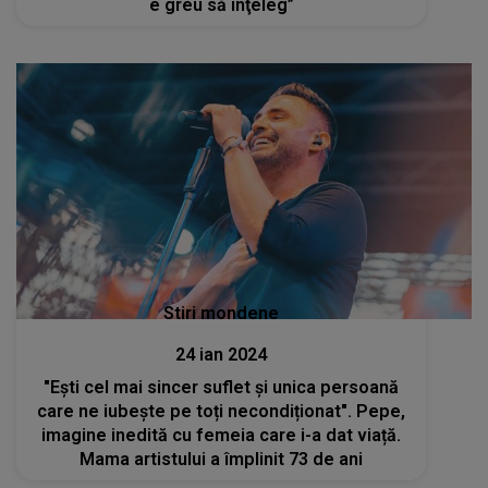
e greu să înţeleg”
Stiri mondene
24 ian 2024
"Ești cel mai sincer suflet și unica persoană
care ne iubește pe toți necondiționat". Pepe,
imagine inedită cu femeia care i-a dat viață.
Mama artistului a împlinit 73 de ani