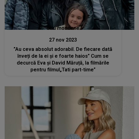
Stiri mondene
27 nov 2023
”Au ceva absolut adorabil. De fiecare dată
înveți de la ei și e foarte haios” Cum se
decurcă Eva și David Măruță, la filmările
pentru filmul„Tati part-time”