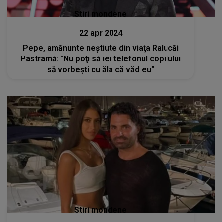
Stiri mondene
22 apr 2024
Pepe, amănunte neştiute din viaţa Ralucăi
Pastramă: "Nu poţi să iei telefonul copilului
să vorbeşti cu ăla că văd eu"
Stiri mondene