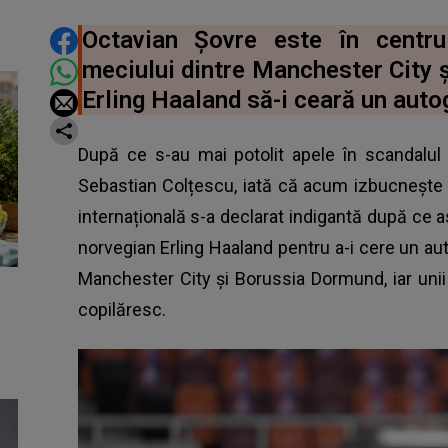
DISTRIBUIE ARTICOLUL
Octavian Șovre este în centru
meciului dintre Manchester City 
Erling Haaland să-i ceară un auto
După ce s-au mai potolit apele în scandalul 
Sebastian Colțescu
, iată că acum izbucnește 
internațională s-a declarat indigantă după ce as
norvegian Erling Haaland pentru a-i cere un a
Manchester City și Borussia Dormund, iar unii 
copilăresc.