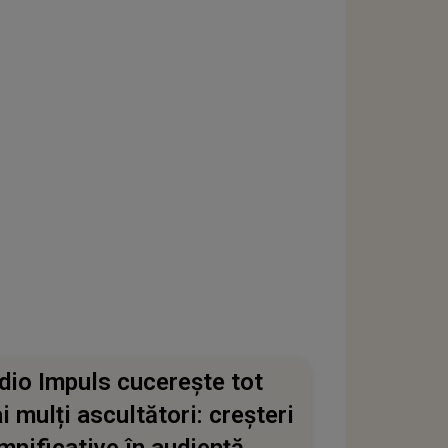
dio Impuls cucerește tot
i mulți ascultători: creșteri
mnificative în audiență