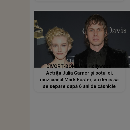
pe gânduri: „Asta ar însemna să-l
denigrez pe el și nu...”
DIVORȚ-BOMBĂ la Hollywood!
Actrița Julia Garner și soțul ei,
muzicianul Mark Foster, au decis să
se separe după 6 ani de căsnicie