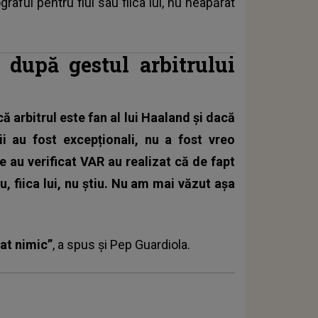
graful pentru fiul sau fiica lui, nu neapărat
 după gestul arbitrului
ă arbitrul este fan al lui Haaland și dacă
ii au fost excepționali, nu a fost vreo
e au verificat VAR au realizat că de fapt
u, fiica lui, nu știu. Nu am mai văzut așa
at nimic”
, a spus și Pep Guardiola.