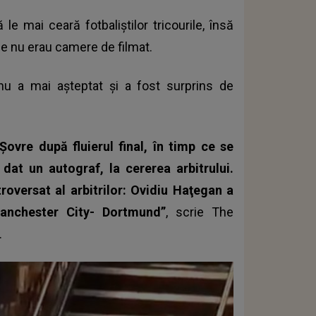
le mai ceară fotbaliștilor tricourile, însă
nde nu erau camere de filmat.
nu a mai așteptat și a fost surprins de
Şovre după fluierul final, în timp ce se
 dat un autograf, la cererea arbitrului.
oversat al arbitrilor: Ovidiu Haţegan a
 Manchester City- Dortmund”
, scrie The
.