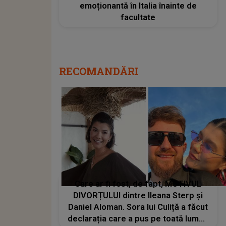
emoționantă în Italia înainte de
facultate
RECOMANDĂRI
Care ar fi fost, de fapt, MOTIVUL
DIVORȚULUI dintre Ileana Sterp și
Daniel Aloman. Sora lui Culiță a făcut
declarația care a pus pe toată lumea