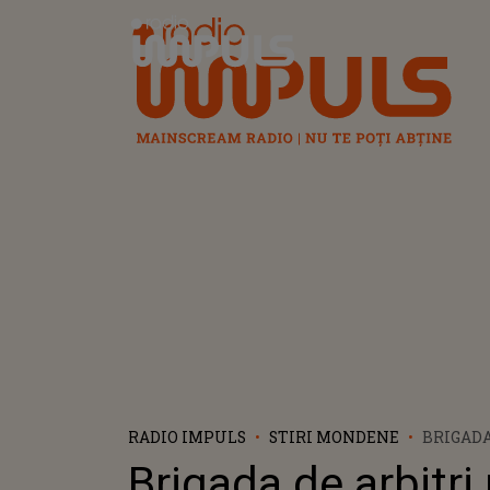
Radio Impuls
RADIO IMPULS
STIRI MONDENE
BRIGADA
DIN NOU
Brigada de arbitri
ASISTEN