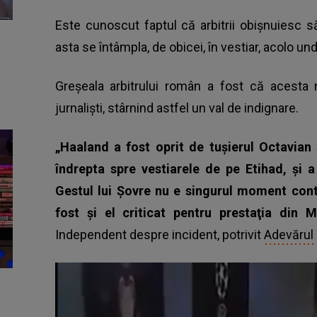
Este cunoscut faptul că arbitrii obișnuiesc să 
asta se întâmpla, de obicei, în vestiar, acolo u
Greșeala arbitrului român a fost că acesta 
jurnaliști, stârnind astfel un val de indignare.
„Haaland a fost oprit de tuşierul Octavian 
îndrepta spre vestiarele de pe Etihad, şi a
Gestul lui Şovre nu e singurul moment contr
fost şi el criticat pentru prestaţia din
Independent despre incident, potrivit
Adevărul