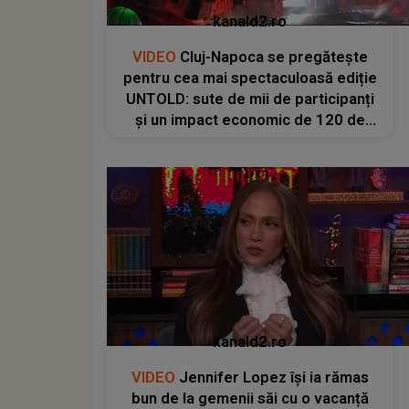
kanald2.ro
VIDEO
Cluj-Napoca se pregătește
pentru cea mai spectaculoasă ediție
UNTOLD: sute de mii de participanți
și un impact economic de 120 de
milioane de euro
kanald2.ro
VIDEO
Jennifer Lopez își ia rămas
bun de la gemenii săi cu o vacanță