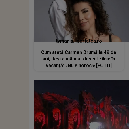
tvmania.libertatea.ro
Cum arată Carmen Brumă la 49 de
ani, deși a mâncat desert zilnic în
vacanță: «Nu e noroc!» [FOTO]