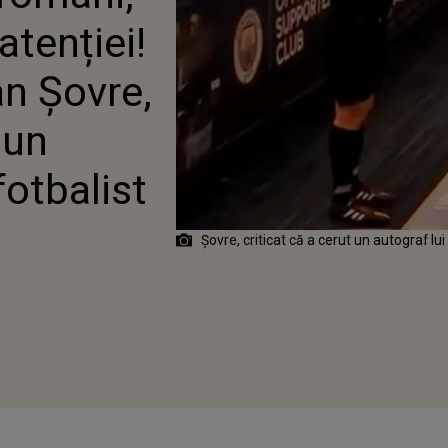
T CĂ A CERUT UN
atenției!
F DE LA UN FOTBALIST
U
an Șovre,
 un
fotbalist
Șovre, criticat că a cerut un autograf lu