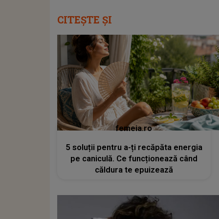
CITEȘTE ȘI
femeia.ro
5 soluții pentru a-ți recăpăta energia
pe caniculă. Ce funcționează când
căldura te epuizează