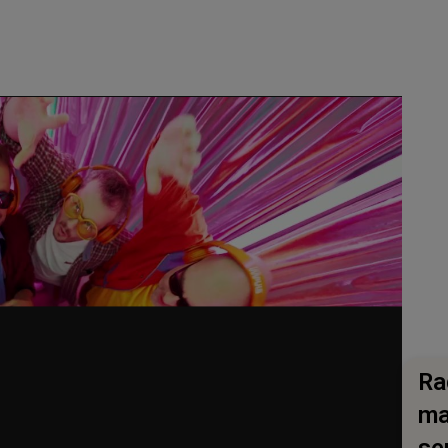
Ra
ma
se