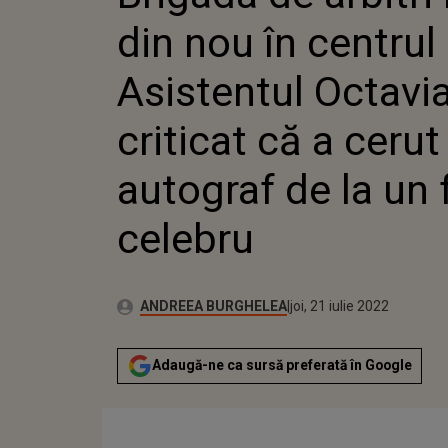
CRITICA
din nou în centrul 
AUTOGRA
CELEBR
Asistentul Octavi
criticat că a cerut
autograf de la un 
celebru
Publicat:
Autor:
joi, 8 aprilie 2021
Actualizat:
ANDREEA BURGHELEA
joi, 21 iulie 2022
Adaugă-ne ca sursă preferată în Google