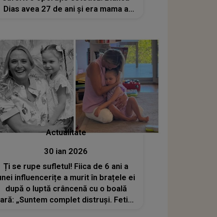
Dias avea 27 de ani și era mama a
două fetițe
Actualitate
30 ian 2026
Ți se rupe sufletul! Fiica de 6 ani a
unei influencerițe a murit în brațele ei
după o luptă crâncenă cu o boală
rară: „Suntem complet distruși. Fetița
noastră nu mai este”