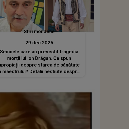
Stiri mondene
29 dec 2025
Semnele care au prevestit tragedia
morții lui Ion Drăgan. Ce spun
apropiații despre starea de sănătate
a maestrului? Detalii neștiute despre
ultimele luni din viața lui