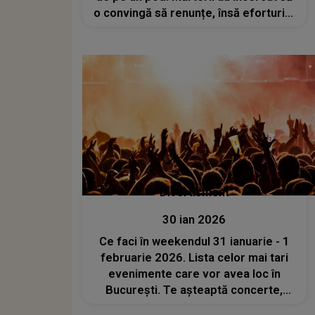
o convingă să renunțe, însă eforturile
lor au fost în zadar
Divertisment
30 ian 2026
Ce faci în weekendul 31 ianuarie - 1
februarie 2026. Lista celor mai tari
evenimente care vor avea loc în
București. Te așteaptă concerte,
spectacole, ateliere, tururi ghidate și