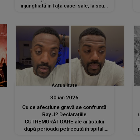
înjunghiată în fața casei sale, la scurt
timp după ce a primit amenințări și
cineva a încercat să-i incendieze
locuința
Actualitate
30 ian 2026
Cu ce afecțiune gravă se confruntă
Ray J? Declarațiile
CUTREMURĂTOARE ale artistului
după perioada petrecută în spital:
„2027 marchează cu siguranță