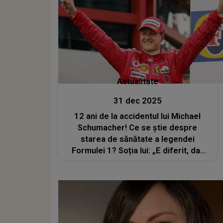
Actualitate
31 dec 2025
12 ani de la accidentul lui Michael
Schumacher! Ce se știe despre
starea de sănătate a legendei
Formulei 1? Soția lui: „E diferit, dar
aici. Continuă să îmi arate în fiecare
zi cât de puternic este”