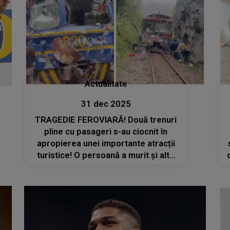
Actualitate
31 dec 2025
TRAGEDIE FEROVIARĂ! Două trenuri
pline cu pasageri s-au ciocnit în
apropierea unei importante atracții
turistice! O persoană a murit și alte
câteva zeci au fost grav rănite