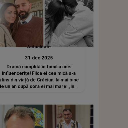
Actualitate
31 dec 2025
Dramă cumplită în familia unei
influencerițe! Fiica ei cea mică s-a
stins din viață de Crăciun, la mai bine
de un an după sora ei mai mare: „Încă
nu pot accepta că este real. Nu sunt
pregătită pentru această durere”