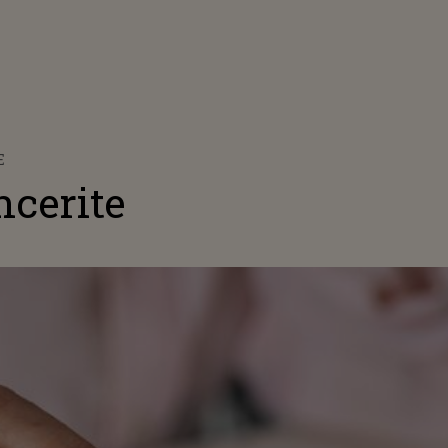
E
ncerite