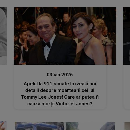
sfârșitul pentru mine”
Stiri mondene
03 ian 2026
Apelul la 911 scoate la iveală noi
detalii despre moartea fiicei lui
Tommy Lee Jones! Care ar putea fi
cauza morții Victoriei Jones?