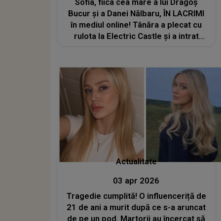
Sofia, fiica cea mare a lui Dragoș
Bucur și a Danei Nălbaru, ÎN LACRIMI
în mediul online! Tânăra a plecat cu
rulota la Electric Castle și a intrat
într-un pod: „Am rupt...”
Actualitate
03 apr 2026
Tragedie cumplită! O influenceriță de
21 de ani a murit după ce s-a aruncat
de pe un pod. Martorii au încercat să