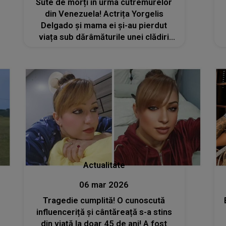
Sute de morți în urma cutremurelor
din Venezuela! Actrița Yorgelis
Delgado și mama ei și-au pierdut
viața sub dărâmăturile unei clădiri
prăbușite
Actualitate
06 mar 2026
Tragedie cumplită! O cunoscută
influenceriță și cântăreață s-a stins
din viață la doar 45 de ani! A fost