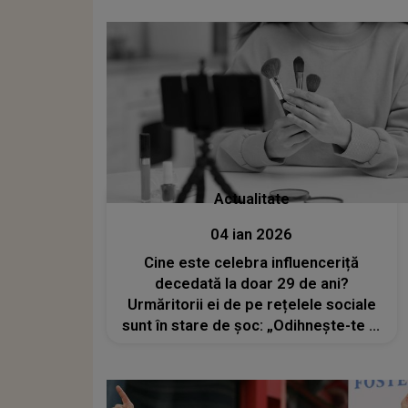
multe altele
Actualitate
04 ian 2026
Cine este celebra influenceriță
decedată la doar 29 de ani?
Urmăritorii ei de pe rețelele sociale
sunt în stare de șoc: „Odihnește-te în
pace! Sper că ești într-un loc mai bun
și nu mai suferi atât de mult”