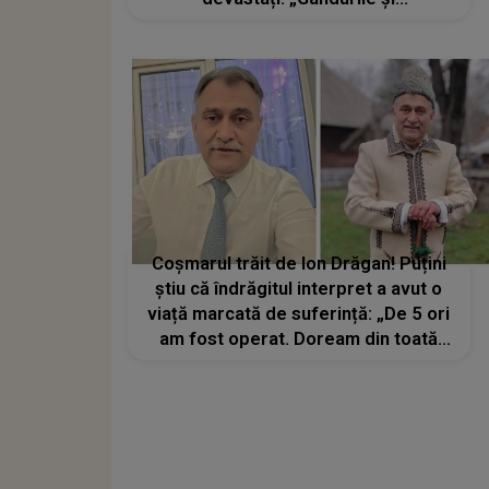
condoleanțele noastre se îndreaptă
către întreaga sa familie. Ne va lipsi
foarte mult”
Coșmarul trăit de Ion Drăgan! Puțini
știu că îndrăgitul interpret a avut o
viață marcată de suferință: „De 5 ori
am fost operat. Doream din toată
inima să treacă boala mai repede”