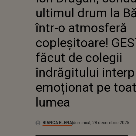
ATMOSFER
ultimul drum la Bă
COPLEȘITO
FĂCUT DE 
ÎNDRĂGIT
într-o atmosferă
INTERPRE
PE TOATĂ
copleșitoare! GE
făcut de colegii
îndrăgitului interp
emoționat pe toa
lumea
Publicat:
Autor:
duminică, 28 decembrie 2025
Actualizat:
BIANCA ELENA
duminică, 28 decembrie 2025