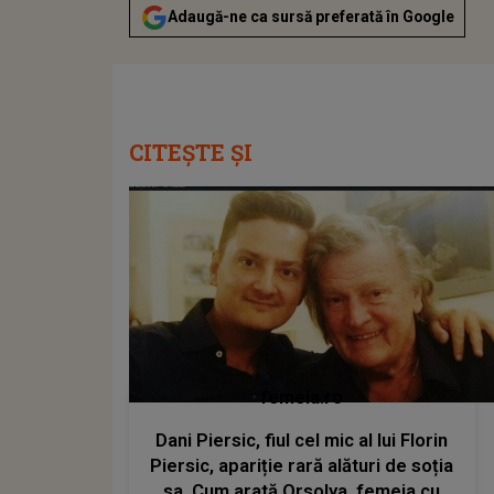
Adaugă-ne ca sursă preferată în Google
CITEȘTE ȘI
femeia.ro
Dani Piersic, fiul cel mic al lui Florin
Piersic, apariție rară alături de soția
sa. Cum arată Orsolya, femeia cu