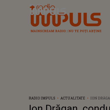
Radio Impuls
RADIO IMPULS
ACTUALITATE
ION DRĂGA
ULTIMUL 
Ion Drăgan, cond
BĂLEȘTI, 