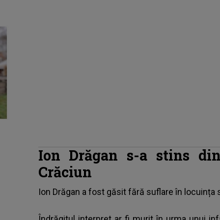
Ion Drăgan s-a stins di
Crăciun
Ion Drăgan a fost găsit fără suflare în locuința 
Îndrăgitul interpret ar fi murit în urma unui in