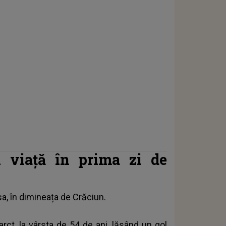
n viață în prima zi de
sa, în dimineața de Crăciun.
farct, la vârsta de 54 de ani, lăsând un gol