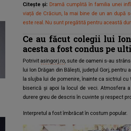
Citește și:
Dramă cumplită în familia unei infl
viață de Crăciun, la mai bine de un an după 
este real. Nu sunt pregătită pentru această du
Ce au făcut colegii lui Io
acesta a fost condus pe u
Potrivit
asingorj.ro
, sute de oameni s-au strâns 
lui Ion Drăgan din Bălești, județul Gorj, pentru 
la slujba lui de pomenire, înainte ca sictriul cu t
biserică și apoi la locul de veci. Atmosfera 
durere greu de descris în cuvinte și respect pr
Interpretul a fost îmbrăcat în costum popular.