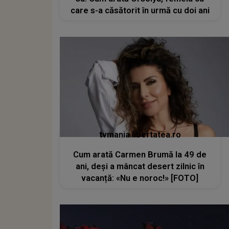
care s-a căsătorit în urmă cu doi ani
tvmania.libertatea.ro
Cum arată Carmen Brumă la 49 de
ani, deși a mâncat desert zilnic în
vacanță: «Nu e noroc!» [FOTO]