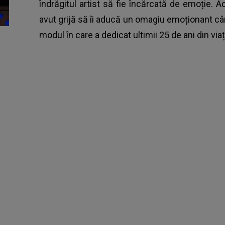
îndrăgitul artist să fie încărcată de emoție. A
avut grijă să îi aducă un omagiu emoționant câ
modul în care a dedicat ultimii 25 de ani din viaț