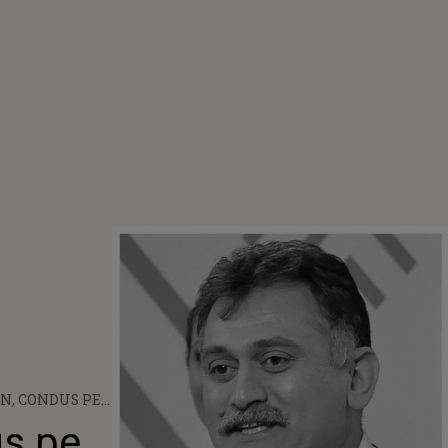
N, CONDUS PE
DRUM LA
us pe
ÎNTR-O