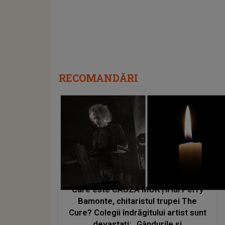
RECOMANDĂRI
Care este CAUZA MORȚII lui Perry
Bamonte, chitaristul trupei The
Cure? Colegii îndrăgitului artist sunt
devastați: „Gândurile și