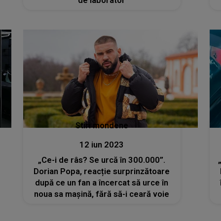
de laborator
Stiri mondene
12 iun 2023
„Ce-i de râs? Se urcă în 300.000”.
Dorian Popa, reacție surprinzătoare
după ce un fan a încercat să urce în
noua sa mașină, fără să-i ceară voie