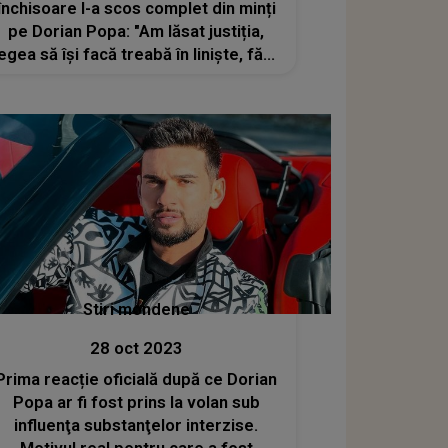
închisoare l-a scos complet din minți
pe Dorian Popa: "Am lăsat justiția,
legea să își facă treabă în liniște, fără
să deranjez. Din recurs, domnul
judecător a decis să...". Cum
comentează decizia Parchetul
Stiri mondene
28 oct 2023
Prima reacție oficială după ce Dorian
Popa ar fi fost prins la volan sub
influenţa substanţelor interzise.