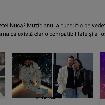
etei Nucă? Muzicianul a cucerit-o pe vedet
ama că există clar o compatibilitate și a f
Stiri mondene