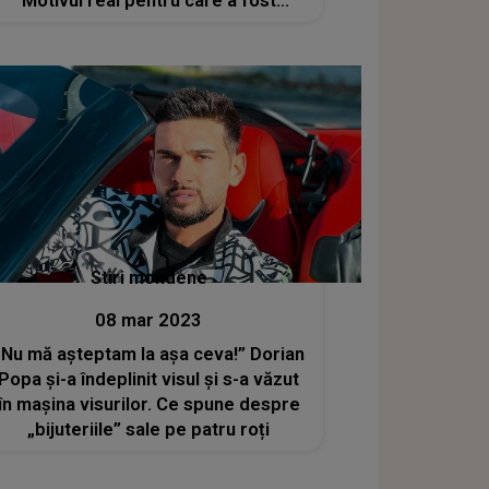
Motivul real pentru care a fost
deschis dosarul penal
Stiri mondene
08 mar 2023
„Nu mă așteptam la așa ceva!” Dorian
Popa și-a îndeplinit visul și s-a văzut
în mașina visurilor. Ce spune despre
„bijuteriile” sale pe patru roți