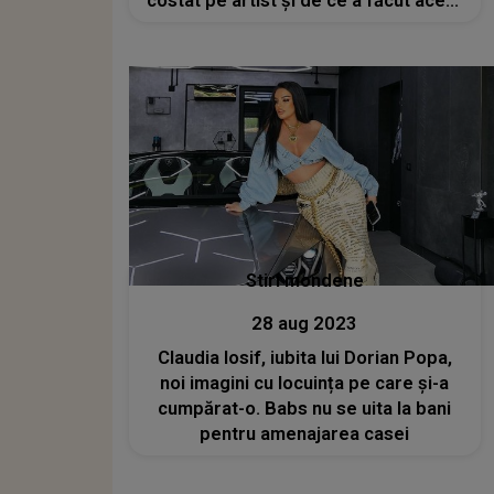
costat pe artist și de ce a făcut acest
gest
Stiri mondene
28 aug 2023
Claudia Iosif, iubita lui Dorian Popa,
noi imagini cu locuința pe care și-a
cumpărat-o. Babs nu se uita la bani
pentru amenajarea casei