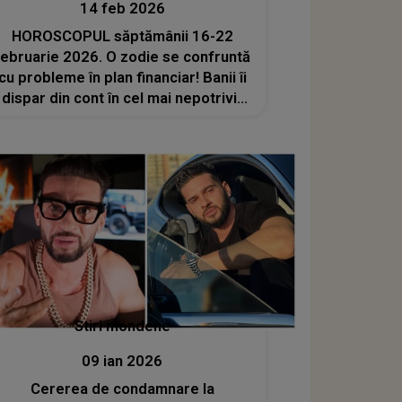
14 feb 2026
HOROSCOPUL săptămânii 16-22
februarie 2026. O zodie se confruntă
cu probleme în plan financiar! Banii îi
dispar din cont în cel mai nepotrivit
moment. Astrele arată că învață o
lecție dură după o serie de eșecuri
Stiri mondene
09 ian 2026
Cererea de condamnare la