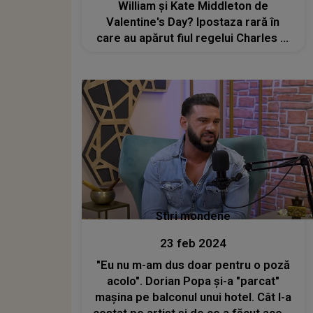
William și Kate Middleton de
Valentine's Day? Ipostaza rară în
care au apărut fiul regelui Charles al
III-lea și soția lui în mediul online
Stiri mondene
23 feb 2024
"Eu nu m-am dus doar pentru o poză
acolo". Dorian Popa și-a "parcat"
mașina pe balconul unui hotel. Cât l-a