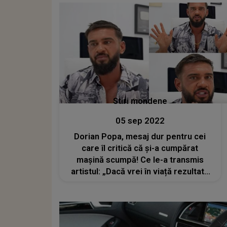
Stiri mondene
05 sep 2022
Dorian Popa, mesaj dur pentru cei
care îl critică că și-a cumpărat
mașină scumpă! Ce le-a transmis
artistul: „Dacă vrei în viață rezultate
trebuie să faci sacrificii”