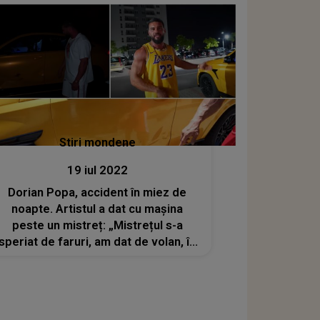
Stiri mondene
19 iul 2022
Dorian Popa, accident în miez de
noapte. Artistul a dat cu mașina
peste un mistreț: „Mistrețul s-a
speriat de faruri, am dat de volan, în
dreapta era râpă”