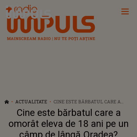
Radio Impuls
ACTUALITATE
CINE ESTE BĂRBATUL CARE A
OMORÂT ELEVA DE 18 ANI PE UN
Cine este bărbatul care a
CÂMP DE LÂNGĂ ORADEA? DETALII
CUTREMURĂTOARE IES LA
omorât eleva de 18 ani pe un
IVEALĂ DESPRE CRIMA
câmp de lângă Oradea?
ÎNFIORĂTOARE