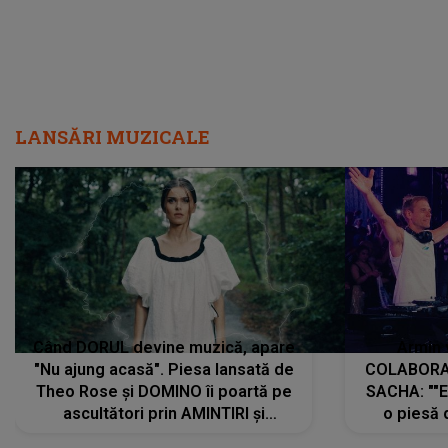
LANSĂRI MUZICALE
Când DORUL devine muzică, apare
Armin 
"Nu ajung acasă". Piesa lansată de
COLABORAR
Theo Rose și DOMINO îi poartă pe
SACHA: ""E
ascultători prin AMINTIRI și
o piesă 
REGĂSIRI, iar drumul emoțiilor
imediat pre