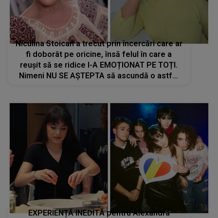
Niculina Stoican a trecut prin încercări care ar
fi doborât pe oricine, însă felul în care a
reușit să se ridice I-A EMOȚIONAT PE TOȚI.
Nimeni NU SE AȘTEPTA să ascundă o astfel
de luptă interioară: "Viața mea a avut căderile
ei. Am avut..."
EXPERIENȚĂ INEDITĂ pentru Alexandra