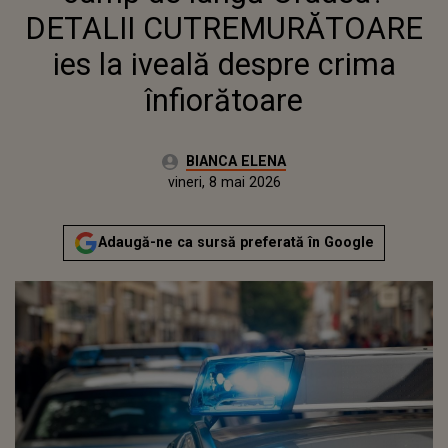
DETALII CUTREMURĂTOARE
ies la iveală despre crima
înfiorătoare
Autor:
BIANCA ELENA
Publicat:
vineri, 8 mai 2026
Adaugă-ne ca sursă preferată în Google