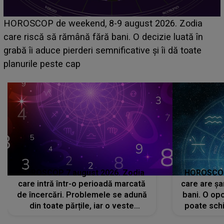
Emanuel a ținut ACEST DETALIU ASCUNS până
acum! În fața Alexandrei, concurentul din Casa Iubirii
face o MĂRTURISIRE NEAȘTEPTATĂ despre mama
sa: "I-am spus și ei în față, eu nu te iubesc pentru
că..."
HOROSCOP 7 august 2026. Zodia
HOROSCOP 
care intră într-o perioadă marcată
care are șa
de încercări. Problemele se adună
bani. O opo
din toate părțile, iar o veste
poate schi
neașteptată îi dă planurile peste
la