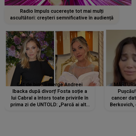
Radio Impuls cucerește tot mai mulți
ascultători: creșteri semnificative în audiență
Cât de bine îi merge Andreei
MĂRTURIA
Ibacka după divorț! Fosta soție a
Pușcău!
lui Cabral a întors toate privirile în
cancer dato
prima zi de UNTOLD: „Parcă ai altă
Berkovich, 
strălucire, emani putere,
accident ru
încredere, siguranță...”
Dacă nu 