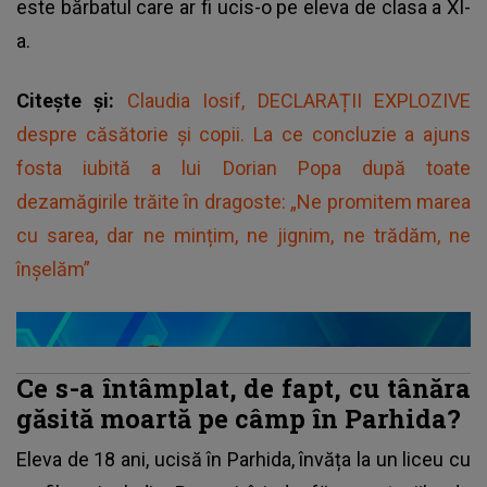
este bărbatul care ar fi ucis-o pe eleva de clasa a XI-
a.
Citește și:
Claudia Iosif, DECLARAȚII EXPLOZIVE
despre căsătorie și copii. La ce concluzie a ajuns
fosta iubită a lui Dorian Popa după toate
dezamăgirile trăite în dragoste: „Ne promitem marea
cu sarea, dar ne mințim, ne jignim, ne trădăm, ne
înșelăm”
Ce s-a întâmplat, de fapt, cu tânăra
găsită moartă pe câmp în Parhida?
Eleva de 18 ani, ucisă în Parhida, învăța la un liceu cu