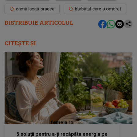
crima langa oradea
barbatul care a omorat
DISTRIBUIE ARTICOLUL
CITEȘTE ȘI
femeia.ro
5 soluții pentru a-ți recăpăta energia pe