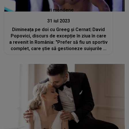
Stiri mondene
31 iul 2023
Dimineața pe doi cu Greeg și Cernat| David
Popovici, discurs de excepție în ziua în care
a revenit în România: "Prefer să fiu un sportiv
complet, care știe să gestioneze suișurile și
coborâșurile, decât să fiu un robot care știe
doar să câștige"