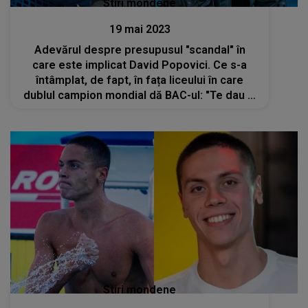
Stiri mondene
19 mai 2023
Adevărul despre presupusul "scandal" în
care este implicat David Popovici. Ce s-a
întâmplat, de fapt, în fața liceului în care
dublul campion mondial dă BAC-ul: "Te dau în
judecată, să fie clar"
Stiri mondene