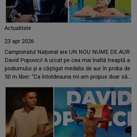
Actualitate
23 apr 2026
Campionatul Naţional are UN NOU NUME DE AUR:
David Popovici! A urcat pe cea mai înaltă treaptă a
podiumului şi a câştigat medalia de aur în proba de
50 m liber: "Ca întotdeauna mi-am propus doar să
mă distrez şi să mă simt bine. Am venit să..."