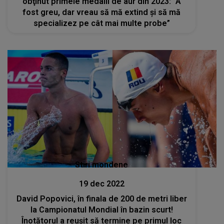
obţinut primele medalii de aur din 2023: ”A
fost greu, dar vreau să mă extind și să mă
specializez pe cât mai multe probe”
Stiri mondene
19 dec 2022
David Popovici, în finala de 200 de metri liber
la Campionatul Mondial în bazin scurt!
Înotătorul a reușit să termine pe primul loc