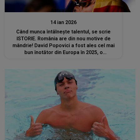
Actualitate
14 ian 2026
Când munca întâlneşte talentul, se scrie
ISTORIE. România are din nou motive de
mândrie! David Popovici a fost ales cel mai
bun înotător din Europa în 2025, o
PERFORMANȚĂ EXTRAORDINARĂ care duce
numele ţării noastre în vârful sportului
european