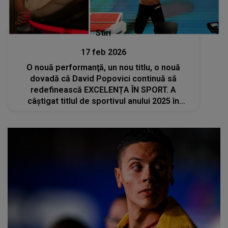
Stiri
17 feb 2026
O nouă performanţă, un nou titlu, o nouă
dovadă că David Popovici continuă să
redefinească EXCELENȚA ÎN SPORT. A
câștigat titlul de sportivul anului 2025 în
Balcani: "Este o mare onoare să primesc
acest premiu, este special pentru mine"