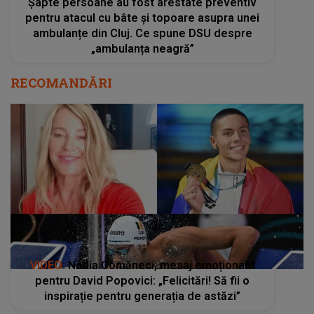
Șapte persoane au fost arestate preventiv
pentru atacul cu bâte și topoare asupra unei
ambulanțe din Cluj. Ce spune DSU despre
„ambulanța neagră”
RECOMANDĂRI
VIDEO
: Nadia Comăneci, mesaj emoționant
pentru David Popovici: „Felicitări! Să fii o
inspirație pentru generația de astăzi”