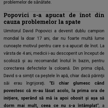
problemelor de sănătate.
Popovici s-a apucat de înot din
cauza problemelor la spate
Uimitorul David Popovici
a devenit dublu campion
mondial la doar 17 ani, dar nu foarte multă lume
cunoaşte motivul pentru care s-a apucat de înot. La
vârsta de 4 ani, medicii i-au descoperit un început de
scolioză şi au recomandat înotul în bazin, pentru
corectarea defectelor la coloană. Din prima clipă,
David s-a simţit ca peştele în apă, chiar dacă părinţii
săi erau îngrijoraţi.
"Ei chiar glumesc când
povestesc că m-au lăsat acolo, la prima ora de
inițiere, sperând să mă ia apoi obosit și așa să
dorm mai mult, ceea ce nu s-a întâmplat"
, a