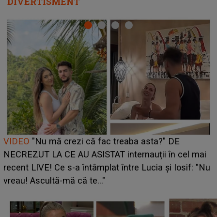
DIVERTISMENT
Cine este Bianca, tânăra clujeancă luată pe scenă la
UNTOLD ONE de Zara Larsson? Aceasta a dezvăluit
ce i-a spus artista suedeză în culise: „Nu am fost
pregătită...”