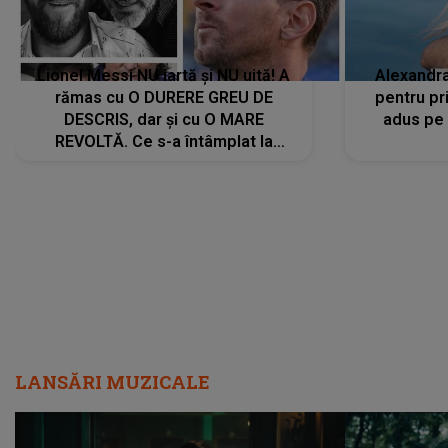
Lionel Messi NU iartă și NU uită! A
Alexandr
rămas cu O DURERE GREU DE
pentru pr
DESCRIS, dar și cu O MARE
adus pe 
REVOLTĂ. Ce s-a întâmplat la
ÎNMORMÂNTAREA tatălui său l-a
făcut să ia o DECIZIE DRASTICĂ
LANSĂRI MUZICALE