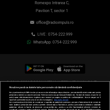
Romexpo Intrarea C,
Pavilion T, sector 1
office@radioimpuls.ro
LIVE : 0754-222.999
WhatsApp: 0754-222.999
© 2019-2026 DOGAN MEDIA INTERNATIONAL SA, Toate
Nouă ne pasă ca datele tale personale să rămână confidențiale
drepturile rezervate.
Noi și partenerii noștri
589
stocăm și/sau accesăm informații pe dispozitivul dvs., precum identificatorii cookie unici pentru
prelucrarea datelor cu caracter personal. Puteți accepta sau gestiona preferințele dvs. făcând clic mai jos, respectiv vă
puteți opune utilizării unui interes legitim în orice moment pe pagina cu politica de confidențialitate. Aceste alegeri vor fi
raportate partenerilor noștri și nu vă vor afecta navigarea.
Mai multe detalii
Noi si partenerii nostri (retelele de socializare si agentiile de publicitate partenere, precum si furnizorii nostri de servicii de
date analitice) prelucram date pentru a permite website-ului sa functioneze, pentru a personaliza continutul si anunturile
publicitare afisate in functie de interesele si/sau profilul dvs., pentru a va oferi functionalitati aferente retelelor de
socializare si pentru a analiza traficul pe website. Beneficiati de drepturile prevazute de art. 15-22 din GDPR in legatura