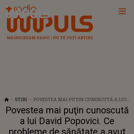
Radio Impuls
STIRI
POVESTEA MAI PUŢIN CUNOSCUTĂ A LUI
DAVID POPOVICI. CE PROBLEME DE
Povestea mai puţin cunoscută
SĂNĂTATE A AVUT ŞI CARE ESTE
PROGRAMUL SĂU ZILNIC
a lui David Popovici. Ce
probleme de sănătate a avut