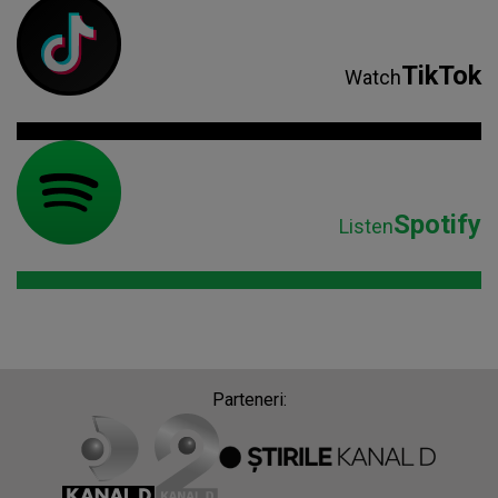
TikTok
Watch
Spotify
Listen
Parteneri: