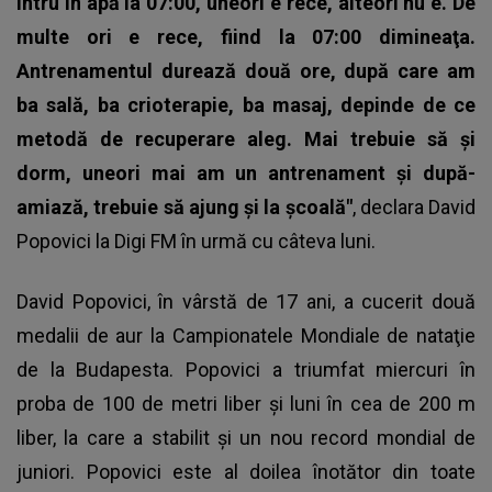
Intru în apă la 07:00, uneori e rece, alteori nu e. De
multe ori e rece, fiind la 07:00 dimineaţa.
Antrenamentul durează două ore, după care am
ba sală, ba crioterapie, ba masaj, depinde de ce
metodă de recuperare aleg. Mai trebuie să şi
dorm, uneori mai am un antrenament şi după-
amiază, trebuie să ajung şi la şcoală"
, declara David
Popovici la Digi FM în urmă cu câteva luni.
David Popovici, în vârstă de 17 ani, a cucerit două
medalii de aur la Campionatele Mondiale de nataţie
de la Budapesta. Popovici a triumfat miercuri în
proba de 100 de metri liber şi luni în cea de 200 m
liber, la care a stabilit şi un nou record mondial de
juniori. Popovici este al doilea înotător din toate