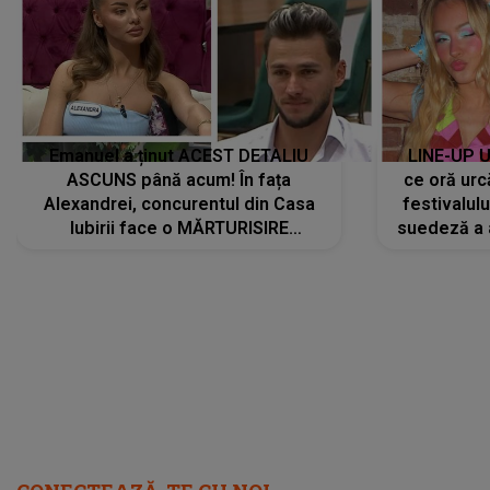
Emanuel a ținut ACEST DETALIU
LINE-UP U
ASCUNS până acum! În fața
ce oră urc
Alexandrei, concurentul din Casa
festivalul
Iubirii face o MĂRTURISIRE
suedeză a a
NEAȘTEPTATĂ despre mama sa:
s-a film
"I-am spus și ei în față, eu nu te
iubesc pentru că..."