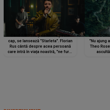
Când IUBIREA îți dă lumea peste
Când DORUL
cap, se lansează "Starleta". Florian
"Nu ajung 
Rus cântă despre acea persoană
Theo Rose 
care intră în viața noastră, "ne fură"
ascultă
toate PRIVIRILE, toate GÂNDURILE,
REGĂSIRI
tot UNIVERSUL și fără să ne dăm
trece pr
seama, ajunge să fie motivul
"Pentru t
pentru care zâmbim
departe 