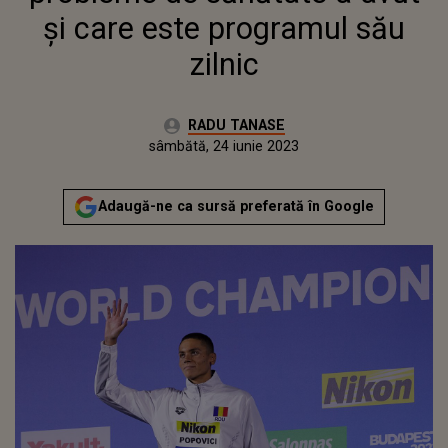
şi care este programul său
zilnic
Autor:
RADU TANASE
Publicat:
vineri, 24 iunie 2022
Actualizat:
sâmbătă, 24 iunie 2023
Adaugă-ne ca sursă preferată în Google