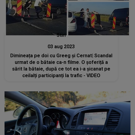
Stiri
03 aug 2023
Dimineața pe doi cu Greeg și Cernat| Scandal
urmat de o bătaie ca-n filme. O șoferiță a
sărit la bătaie, după ce tot ea i-a șicanat pe
ceilalți participanți la trafic - VIDEO