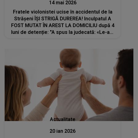
14 mai 2026
Fratele violonistei ucise în accidentul de la
Strășeni ÎȘI STRIGĂ DUREREA! Inculpatul A
FOST MUTAT ÎN AREST LA DOMICILIU după 4
luni de detenție: "A spus la judecată: «Le-am
dat bani, ce mai vor de la mine?» A doua zi
ne-a..."
Actualitate
20 ian 2026