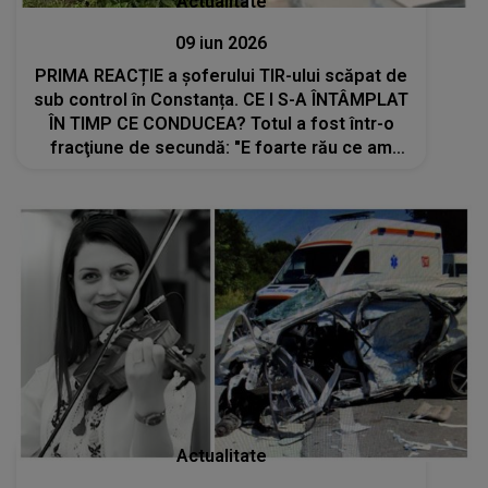
Actualitate
09 iun 2026
PRIMA REACȚIE a şoferului TIR-ului scăpat de
sub control în Constanța. CE I S-A ÎNTÂMPLAT
ÎN TIMP CE CONDUCEA? Totul a fost într-o
fracţiune de secundă: "E foarte rău ce am
făcut şi e periculos. Nu m-am putut controla
nici pe mine. Îmi aduc aminte că..."
Actualitate