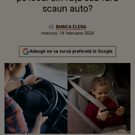
scaun auto?
Autor:
BIANCA ELENA
Publicat:
marți, 14 februarie 2023
Actualizat:
miercuri, 14 februarie 2024
Adaugă-ne ca sursă preferată în Google