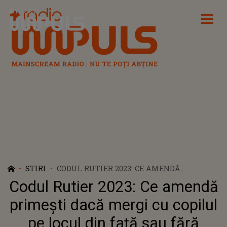
Radio Impuls
STIRI
CODUL RUTIER 2023: CE AMENDĂ
PRIMEȘTI DACĂ MERGI CU COPILUL PE
Codul Rutier 2023: Ce amendă
LOCUL DIN FAȚĂ SAU FĂRĂ SCAUN AUTO?
primești dacă mergi cu copilul
pe locul din față sau fără