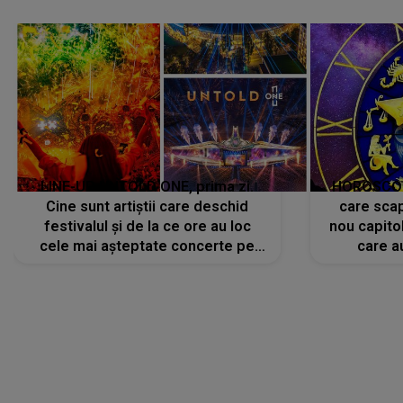
avut..."
LINE-UP UNTOLD ONE, prima zi.
HOROSCOP 
Cine sunt artiștii care deschid
care scap
festivalul și de la ce ore au loc
nou capitol
cele mai așteptate concerte pe
care a
scena principală?
perioadă 