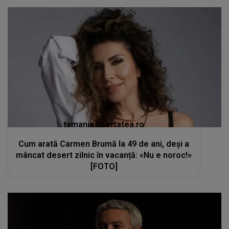
tvmania.libertatea.ro
Cum arată Carmen Brumă la 49 de ani, deși a
mâncat desert zilnic în vacanță: «Nu e noroc!»
[FOTO]