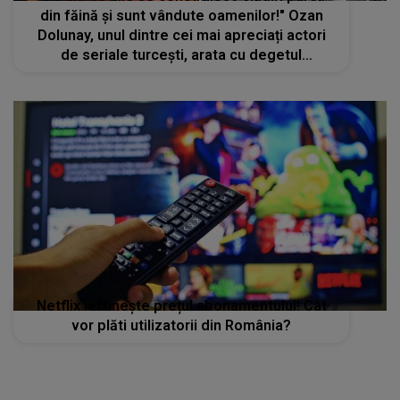
din făină și sunt vândute oamenilor!" Ozan
Dolunay, unul dintre cei mai apreciați actori
de seriale turcești, arata cu degetul
adevaratii vinovati ai tragediei din Turcia si
Siria
Netflix ieftinește prețul abonamentului! Cât
vor plăti utilizatorii din România?