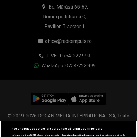
Bd. Mărăști 65-67,
Romexpo Intrarea C,
Pavilion T, sector 1
office@radioimpuls.ro
LIVE : 0754-222.999
WhatsApp: 0754-222.999
© 2019-2026 DOGAN MEDIA INTERNATIONAL SA, Toate
drepturile rezervate.
Nouă ne pasă ca datele tale personale să rămână confidențiale
Noi și partenerii noștri
589
stocăm și/sau accesăm informații pe dispozitivul dvs., precum identificatorii cookie unici pentru