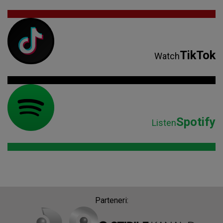
TikTok
Watch
Spotify
Listen
Parteneri: