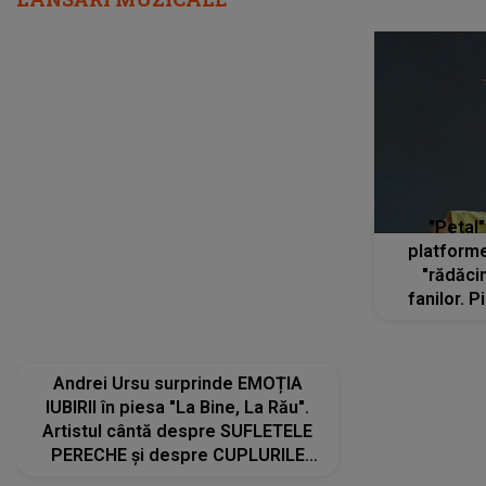
Andrei Ursu surprinde EMOȚIA
"Petal"
IUBIRII în piesa "La Bine, La Rău".
platforme
Artistul cântă despre SUFLETELE
"rădăci
PERECHE și despre CUPLURILE
fanilor. 
care aleg să meargă împreună pe
Arian
același drum, INDIFERENT DE CE LE
ascultă
REZERVĂ VIAȚA