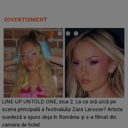
DIVERTISMENT
Ce a dezvăluit noua concurentă din "Casa Iubirii" l-a
luat prin surprindere pe Emanuel. CINE ESTE
BĂIATUL VIZAT de Alexandra?! Aflându-se în fața
faptului împlinit, A RECUNOSCUT IMEDIAT: "Am