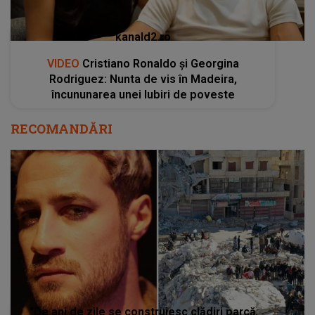
kanald2.ro
VIDEO
Cristiano Ronaldo și Georgina
Rodriguez: Nunta de vis în Madeira,
încununarea unei Iubiri de poveste
RECOMANDĂRI
"De ani de zile se construiesc clădiri parcă