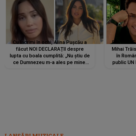
Cu lacrimi în ochi, Alina Pușcău a
REVEDERE
făcut NOI DECLARAȚII despre
Mihai Trăis
lupta cu boala cumplită: „Nu știu de
în Români
ce Dumnezeu m-a ales pe mine.
public UN
Am cancer la sân, am intrat în
"Nu știu ce
metastază...”
LANSĂRI MUZICALE