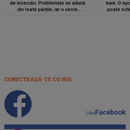
de încercări. Problemele se adună
bani. O opo
din toate părțile, iar o veste
poate schi
neașteptată îi dă planurile peste
la
cap
CONECTEAZĂ-TE CU NOI
Facebook
Like