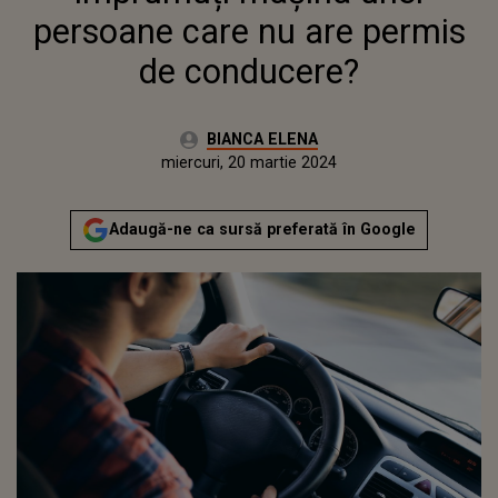
persoane care nu are permis
de conducere?
Autor:
BIANCA ELENA
Publicat:
luni, 20 martie 2023
Actualizat:
miercuri, 20 martie 2024
Adaugă-ne ca sursă preferată în Google