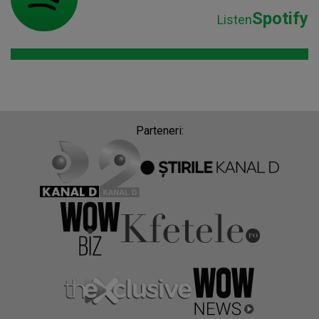
Spotify
Listen
Parteneri: