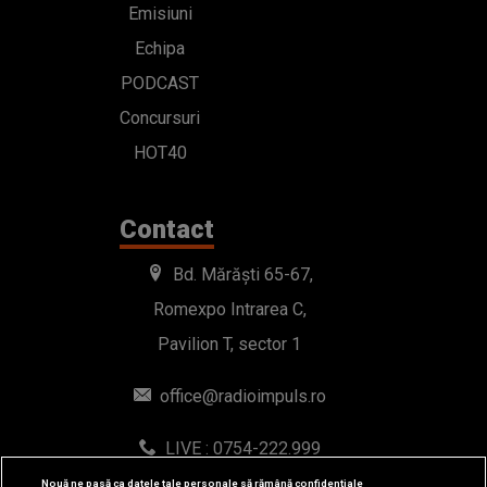
Emisiuni
Echipa
PODCAST
Concursuri
HOT40
Contact
Bd. Mărăști 65-67,
Romexpo Intrarea C,
Pavilion T, sector 1
office@radioimpuls.ro
LIVE : 0754-222.999
WhatsApp: 0754-222.999
Nouă ne pasă ca datele tale personale să rămână confidențiale