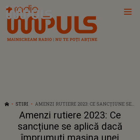
Radio Impuls
STIRI
AMENZI RUTIERE 2023: CE SANCȚIUNE SE
APLICĂ DACĂ ÎMPRUMUȚI MAȘINA UNEI
Amenzi rutiere 2023: Ce
PERSOANE CARE NU ARE PERMIS DE
CONDUCERE?
sancțiune se aplică dacă
împrumuți mașina unei