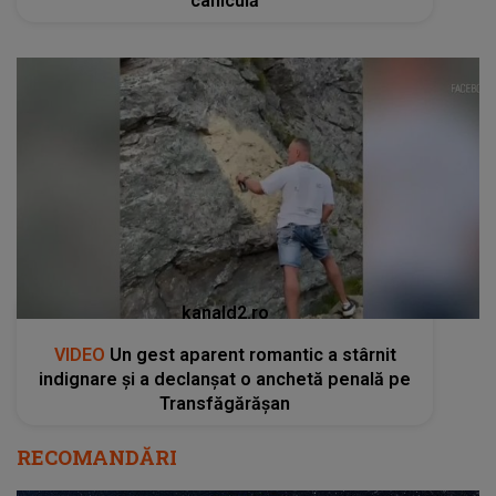
caniculă
kanald2.ro
VIDEO
Un gest aparent romantic a stârnit
indignare și a declanșat o anchetă penală pe
Transfăgărășan
RECOMANDĂRI