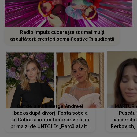
Radio Impuls cucerește tot mai mulți
ascultători: creșteri semnificative în audiență
Cât de bine îi merge Andreei
MĂRTURIA
Ibacka după divorț! Fosta soție a
Pușcău!
lui Cabral a întors toate privirile în
cancer dato
prima zi de UNTOLD: „Parcă ai altă
Berkovich, 
strălucire, emani putere,
accident ru