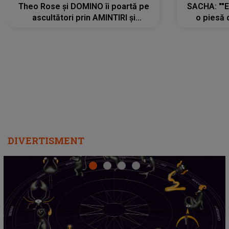
Theo Rose și DOMINO îi poartă pe
SACHA: ""E
ascultători prin AMINTIRI și
o piesă 
REGĂSIRI, iar drumul emoțiilor
imediat pre
trece prin sufletul publicului:
cu mine șt
"Pentru toți cei care au plecat
păstrăm do
departe ca să le fie mai bine"
DIVERTISMENT