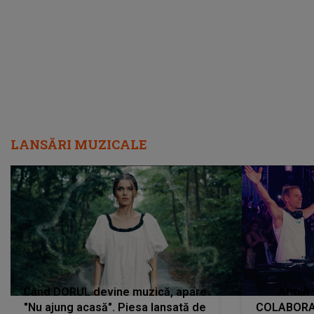
încredere, siguranță...”
Dacă nu 
LANSĂRI MUZICALE
Când DORUL devine muzică, apare
Armin 
"Nu ajung acasă". Piesa lansată de
COLABORAR