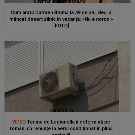
tvmania.libertatea.ro
Cum arată Carmen Brumă la 49 de ani, deși a
mâncat desert zilnic în vacanță: «Nu e noroc!»
[FOTO]
kanald2.ro
VIDEO
Teama de Legionella îi determină pe
români să renunțe la aerul condiționat în plină