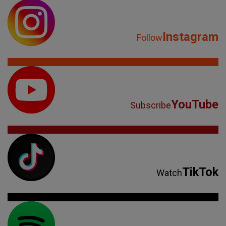
Instagram
Follow
YouTube
Subscribe
TikTok
Watch