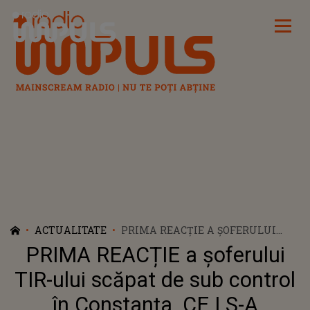
Radio Impuls
ACTUALITATE
PRIMA REACȚIE A ŞOFERULUI
TIR-ULUI SCĂPAT DE SUB
PRIMA REACȚIE a şoferului
CONTROL ÎN CONSTANȚA. CE I S-A
ÎNTÂMPLAT ÎN TIMP CE
TIR-ului scăpat de sub control
CONDUCEA? TOTUL A FOST ÎNTR-O
în Constanța. CE I S-A
FRACŢIUNE DE SECUNDĂ: "E