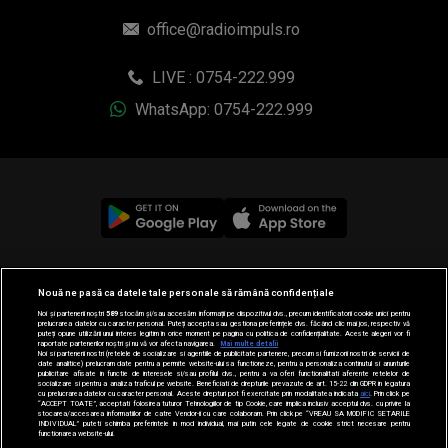
office@radioimpuls.ro
LIVE : 0754-222.999
WhatsApp: 0754-222.999
© 2019-2026 DOGAN MEDIA INTERNATIONAL SA, Toate
Nouă ne pasă ca datele tale personale să rămână confidențiale
drepturile rezervate.
Noi și partenerii noștri
589
stocăm și/sau accesăm informații pe dispozitivul dvs., precum identificatorii cookie unici pentru
prelucrarea datelor cu caracter personal. Puteți accepta sau gestiona preferințele dvs. făcând clic mai jos, respectiv vă
puteți opune utilizării unui interes legitim în orice moment pe pagina cu politica de confidențialitate. Aceste alegeri vor fi
raportate partenerilor noștri și nu vă vor afecta navigarea.
Mai multe detalii
Noi si partenerii nostri (retelele de socializare si agentiile de publicitate partenere, precum si furnizorii nostri de servicii de
date analitice) prelucram date pentru a permite website-ului sa functioneze, pentru a personaliza continutul si anunturile
publicitare afisate in functie de interesele si/sau profilul dvs., pentru a va oferi functionalitati aferente retelelor de
socializare si pentru a analiza traficul pe website. Beneficiati de drepturile prevazute de art. 15-22 din GDPR in legatura
cu prelucrarea datelor cu caracter personal. Aceste drepturi pot fi exercitate prin modalitatea indicata
aici
. Prin click pe
“ACCEPT TOATE”, acceptati folosirea tuturor Tehnologiilor de tip Cookie, care implica inclusiv acceptul dvs. cu privire la
stocarea/accesarea informatiilor de catre Vendor-ii cu care colaboram. Prin click pe “VREAU SA MODIFIC SETARILE
INDIVIDUAL” puteti schimba preferintele in mod individual, mai putin cele legate de cookie strict necesare pentru
functionarea website-ului.