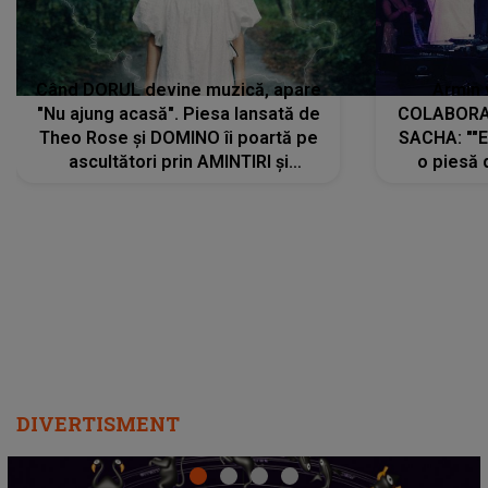
Când DORUL devine muzică, apare
Armin 
"Nu ajung acasă". Piesa lansată de
COLABORAR
Theo Rose și DOMINO îi poartă pe
SACHA: ""E
ascultători prin AMINTIRI și
o piesă 
REGĂSIRI, iar drumul emoțiilor
imediat pre
trece prin sufletul publicului:
cu mine șt
"Pentru toți cei care au plecat
păstrăm do
departe ca să le fie mai bine"
DIVERTISMENT