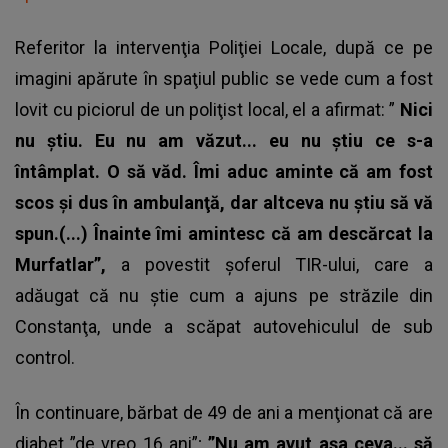
Referitor la intervenţia Poliţiei Locale, după ce pe
imagini apărute în spaţiul public se vede cum a fost
lovit cu piciorul de un poliţist local, el a afirmat: ”
Nici
nu ştiu. Eu nu am văzut... eu nu ştiu ce s-a
întâmplat. O să văd. Îmi aduc aminte că am fost
scos şi dus în ambulanţă, dar altceva nu ştiu să vă
spun.(...) Înainte îmi amintesc că am descărcat la
Murfatlar”,
a povestit
şoferul TIR-ului
, care a
adăugat că nu ştie cum a ajuns pe străzile din
Constanţa, unde a scăpat autovehiculul de sub
control.
În continuare, bărbat de 49 de ani a menţionat că are
diabet ”de vreo 16 ani”;
”Nu am avut aşa ceva... să