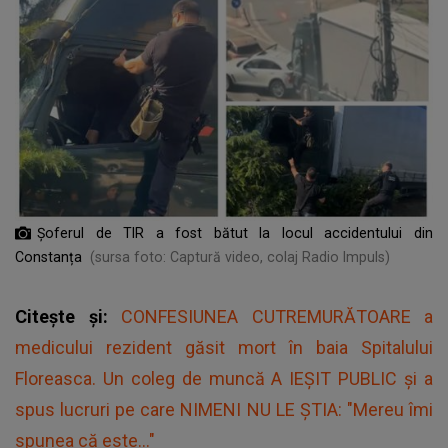
Șoferul de TIR a fost bătut la locul accidentului din
Constanța
(sursa foto: Captură video, colaj Radio Impuls)
Citește și:
CONFESIUNEA CUTREMURĂTOARE a
medicului rezident găsit mort în baia Spitalului
Floreasca. Un coleg de muncă A IEȘIT PUBLIC și a
spus lucruri pe care NIMENI NU LE ȘTIA: "Mereu îmi
spunea că este..."