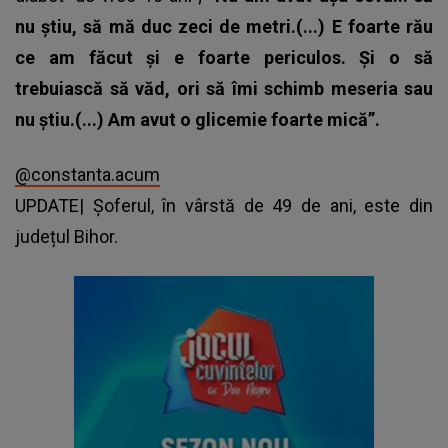
nu ştiu, să mă duc zeci de metri.(...) E foarte rău
ce am făcut şi e foarte periculos. Şi o să
trebuiască să văd, ori să îmi schimb meseria sau
nu ştiu.(...) Am avut o glicemie foarte mică”.
@constanta.acum
UPDATE| Șoferul, în vârstă de 49 de ani, este din
județul Bihor.