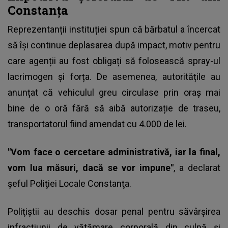
Constanța
Reprezentanții instituției spun că bărbatul a încercat
să își continue deplasarea după impact, motiv pentru
care agenții au fost obligați să folosească spray-ul
lacrimogen și forța. De asemenea, autoritățile au
anunțat că vehiculul greu circulase prin oraș mai
bine de o oră fără să aibă autorizație de traseu,
transportatorul fiind amendat cu 4.000 de lei.
"Vom face o cercetare administrativă, iar la final,
vom lua măsuri, dacă se vor impune"
, a declarat
şeful Poliţiei Locale Constanţa.
Poliţiştii au deschis dosar penal pentru săvârşirea
infracţiunii de vătămare corporală din culpă şi