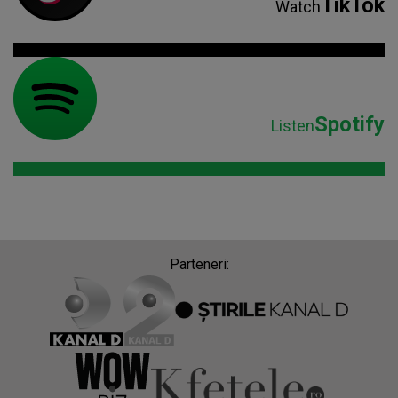
TikTok
Watch
Spotify
Listen
Parteneri: