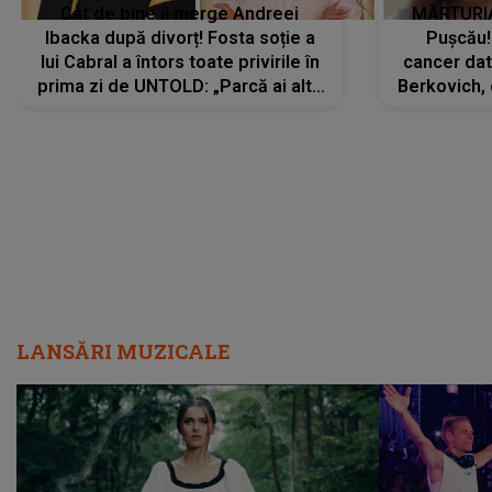
Cât de bine îi merge Andreei
MĂRTURIA
Ibacka după divorț! Fosta soție a
Pușcău!
lui Cabral a întors toate privirile în
cancer dato
prima zi de UNTOLD: „Parcă ai altă
Berkovich, 
strălucire, emani putere,
accident ru
încredere, siguranță...”
Dacă nu 
LANSĂRI MUZICALE