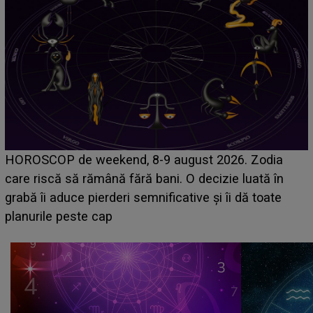
Emanuel a ținut ACEST DETALIU ASCUNS până
acum! În fața Alexandrei, concurentul din Casa Iubirii
face o MĂRTURISIRE NEAȘTEPTATĂ despre mama
sa: "I-am spus și ei în față, eu nu te iubesc pentru
că..."