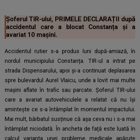
Șoferul TIR-ului, PRIMELE DECLARAȚII după
accidentul care a blocat Constanța și a
avariat 10 mașini.
Accidentul rutier s-a produs luni după-amiază, în
nordul municipiului Constanța. TIR-ul a intrat pe
strada Dispensarului, apoi și-a continuat deplasarea
spre bulevardul Aurel Vlaicu, unde a lovit mai multe
mașini aflate în trafic sau parcate. Şoferul TIR-ului
care a avariat autovehiculele a relatat că nu îşi
aminteşte ce s-a întâmplat în momentul impactului.
Mai mult, bărbatul susținue că așa ceva nu i s-a mai
întâmplat niciodată. În ancheta de față este luată în
calcul varianta unei probleme medicale apărute