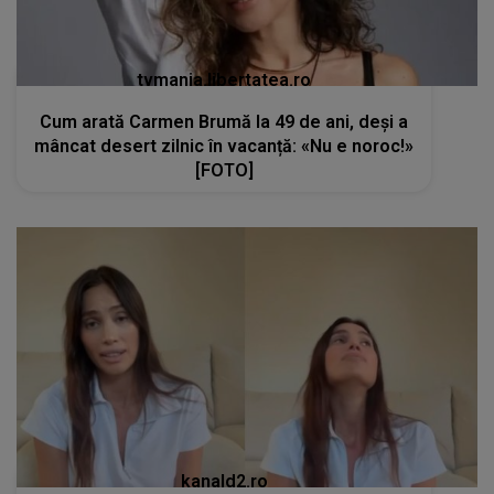
tvmania.libertatea.ro
Cum arată Carmen Brumă la 49 de ani, deși a
mâncat desert zilnic în vacanță: «Nu e noroc!»
[FOTO]
kanald2.ro