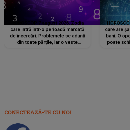
HOROSCOP 7 august 2026. Zodia
HOROSCOP 
care intră într-o perioadă marcată
care are șa
de încercări. Problemele se adună
bani. O opo
din toate părțile, iar o veste
poate schi
neașteptată îi dă planurile peste
la
cap
CONECTEAZĂ-TE CU NOI