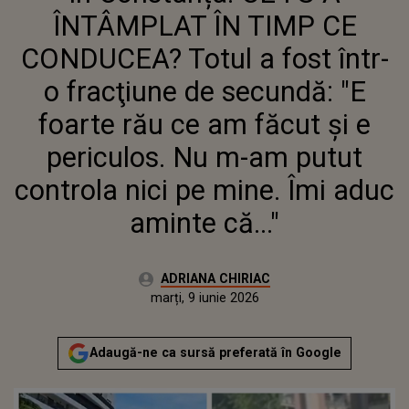
FOARTE RĂU CE AM FĂCUT ŞI E
ÎNTÂMPLAT ÎN TIMP CE
PERICULOS. NU M-AM PUTUT
CONTROLA NICI PE MINE. ÎMI
CONDUCEA? Totul a fost într-
ADUC AMINTE CĂ..."
o fracţiune de secundă: "E
foarte rău ce am făcut şi e
periculos. Nu m-am putut
controla nici pe mine. Îmi aduc
aminte că..."
Autor:
ADRIANA CHIRIAC
Publicat:
marți, 9 iunie 2026
Actualizat:
marți, 9 iunie 2026
Adaugă-ne ca sursă preferată în Google