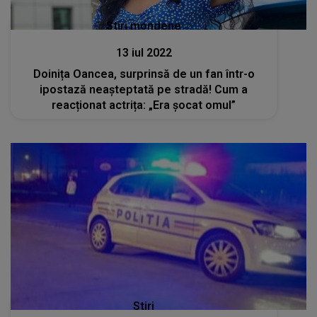
Stiri mondene
13 iul 2022
Doinița Oancea, surprinsă de un fan într-o
ipostază neașteptată pe stradă! Cum a
reacționat actrița: „Era șocat omul”
Stiri