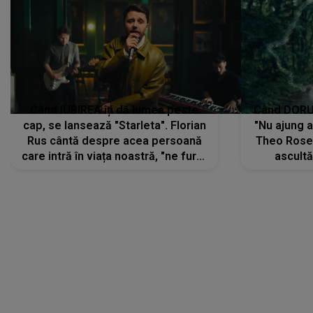
Când IUBIREA îți dă lumea peste
Când DORUL
cap, se lansează "Starleta". Florian
"Nu ajung 
Rus cântă despre acea persoană
Theo Rose 
care intră în viața noastră, "ne fură"
ascultă
toate PRIVIRILE, toate GÂNDURILE,
REGĂSIRI
tot UNIVERSUL și fără să ne dăm
trece pr
seama, ajunge să fie motivul
"Pentru t
pentru care zâmbim
departe 