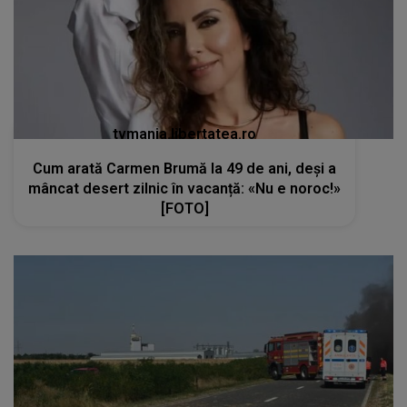
tvmania.libertatea.ro
Cum arată Carmen Brumă la 49 de ani, deși a
mâncat desert zilnic în vacanță: «Nu e noroc!»
[FOTO]