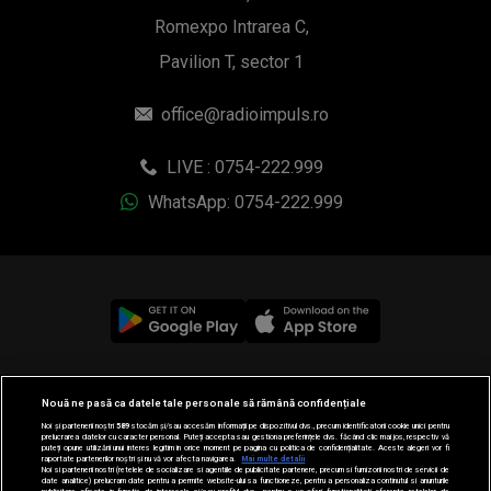
Romexpo Intrarea C,
Pavilion T, sector 1
office@radioimpuls.ro
LIVE : 0754-222.999
WhatsApp: 0754-222.999
© 2019-2026 DOGAN MEDIA INTERNATIONAL SA, Toate
Nouă ne pasă ca datele tale personale să rămână confidențiale
drepturile rezervate.
Noi și partenerii noștri
589
stocăm și/sau accesăm informații pe dispozitivul dvs., precum identificatorii cookie unici pentru
prelucrarea datelor cu caracter personal. Puteți accepta sau gestiona preferințele dvs. făcând clic mai jos, respectiv vă
puteți opune utilizării unui interes legitim în orice moment pe pagina cu politica de confidențialitate. Aceste alegeri vor fi
raportate partenerilor noștri și nu vă vor afecta navigarea.
Mai multe detalii
Noi si partenerii nostri (retelele de socializare si agentiile de publicitate partenere, precum si furnizorii nostri de servicii de
date analitice) prelucram date pentru a permite website-ului sa functioneze, pentru a personaliza continutul si anunturile