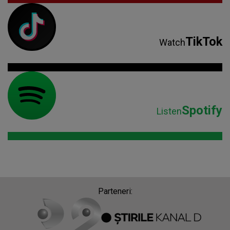
TikTok
Watch
Spotify
Listen
Parteneri: