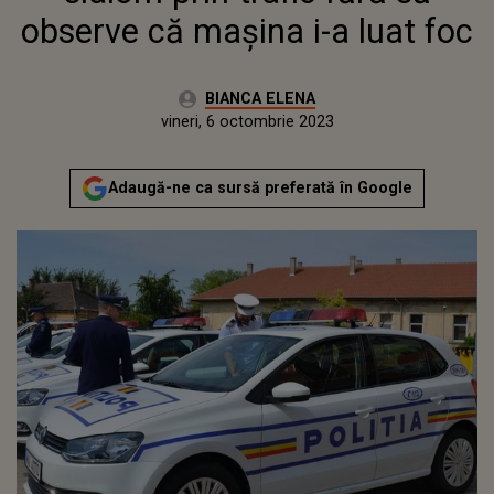
observe că mașina i-a luat foc
Autor:
BIANCA ELENA
Publicat:
joi, 6 octombrie 2022
Actualizat:
vineri, 6 octombrie 2023
Adaugă-ne ca sursă preferată în Google