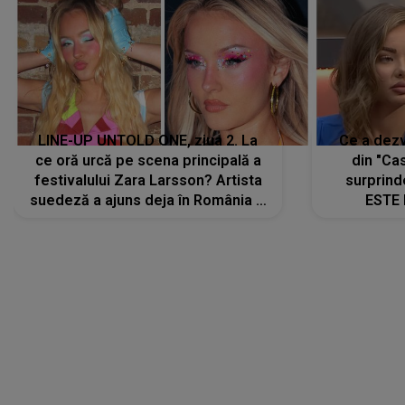
LINE-UP UNTOLD ONE, ziua 2. La
Ce a dezv
ce oră urcă pe scena principală a
din "Cas
festivalului Zara Larsson? Artista
surprind
suedeză a ajuns deja în România și
ESTE 
s-a filmat din camera de hotel
Alexandr
faptului 
IMED