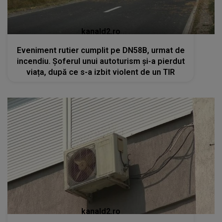
kanald2.ro
Eveniment rutier cumplit pe DN58B, urmat de
incendiu. Șoferul unui autoturism și-a pierdut
viața, după ce s-a izbit violent de un TIR
kanald2.ro