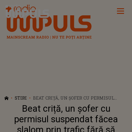
Radio Impuls
STIRI
BEAT CRIȚĂ, UN ȘOFER CU PERMISUL
SUSPENDAT FĂCEA SLALOM PRIN TRAFIC
Beat criță, un șofer cu
FĂRĂ SĂ OBSERVE CĂ MAȘINA I-A LUAT
FOC
permisul suspendat făcea
slalom prin trafic fără să