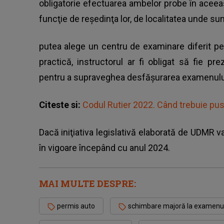
obligatorie efectuarea ambelor probe în aceeaşi 
funcţie de reşedinţa lor, de localitatea unde sun
putea alege un centru de examinare diferit pe
practică, instructorul ar fi obligat să fie pr
pentru a supraveghea desfăşurarea examenulu
Citeste si:
Codul Rutier 2022. Când trebuie pus
Dacă iniţiativa legislativă elaborată de UDMR va
în vigoare începând cu anul 2024.
MAI MULTE DESPRE:
permis auto
schimbare majoră la examenul