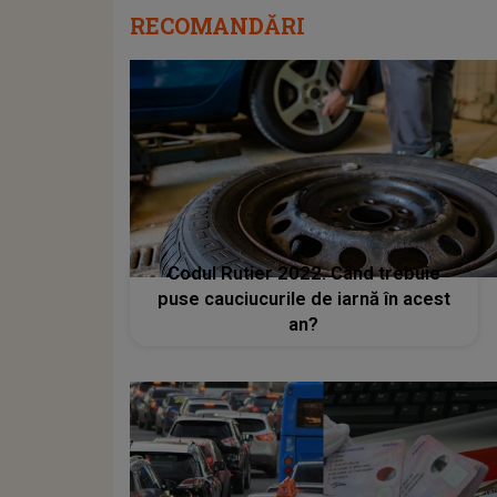
RECOMANDĂRI
Codul Rutier 2022. Când trebuie
puse cauciucurile de iarnă în acest
an?