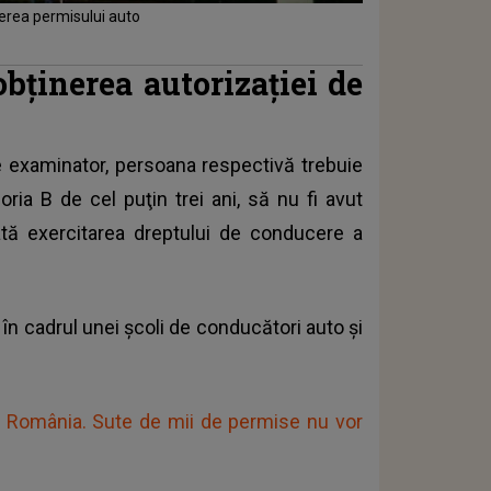
erea permisului auto
obținerea autorizației de
e examinator, persoana respectivă trebuie
ria B de cel puţin trei ani, să nu fi avut
ă exercitarea dreptului de conducere a
 în cadrul unei şcoli de conducători auto şi
in România. Sute de mii de permise nu vor