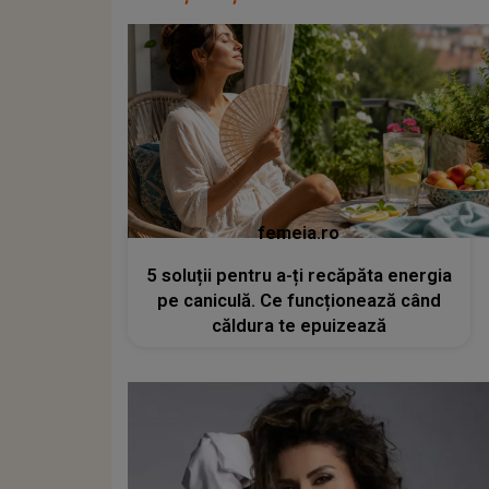
femeia.ro
5 soluții pentru a-ți recăpăta energia
pe caniculă. Ce funcționează când
căldura te epuizează