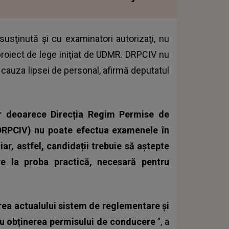
susţinută şi cu examinatori autorizaţi, nu
 proiect de lege iniţiat de UDMR. DRPCIV nu
cauza lipsei de personal, afirmă deputatul
ar deoarece Direcția Regim Permise de
(DRPCIV) nu poate efectua examenele în
iar, astfel, candidații trebuie să aștepte
e la proba practică, necesară pentru
area actualului sistem de reglementare și
tru obținerea permisului de conducere
”, a