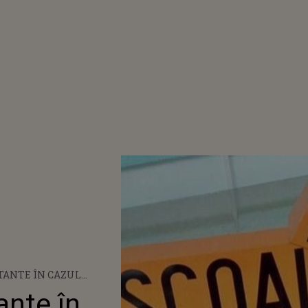
TANTE ÎN CAZUL
TRU OBȚINEREA
ante în
 CE AR URMA SĂ SE