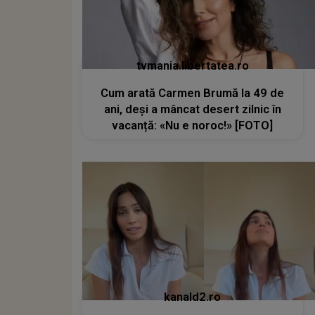
tvmania.libertatea.ro
Cum arată Carmen Brumă la 49 de
ani, deși a mâncat desert zilnic în
vacanță: «Nu e noroc!» [FOTO]
kanald2.ro