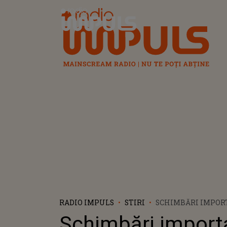
Radio Impuls
RADIO IMPULS
STIRI
SCHIMBĂRI IMPOR
EXAMENULUI PEN
Schimbări import
PERMISULUI AUTO.