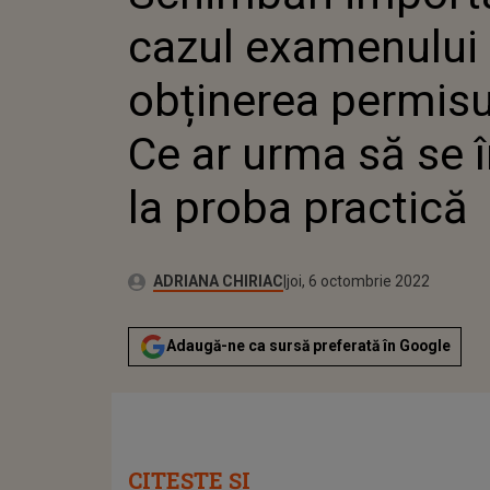
ÎNTÂMPLE LA PRO
cazul examenului
obținerea permisu
Ce ar urma să se 
la proba practică
Publicat:
Autor:
joi, 6 octombrie 2022
Actualizat:
ADRIANA CHIRIAC
joi, 6 octombrie 2022
Adaugă-ne ca sursă preferată în Google
CITEȘTE ȘI