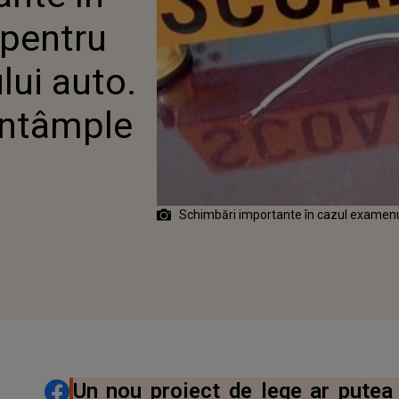
BA PRACTICĂ
 pentru
lui auto.
întâmple
Schimbări importante în cazul examenu
DISTRIBUIE ARTICOLUL
Un nou proiect de lege ar pute