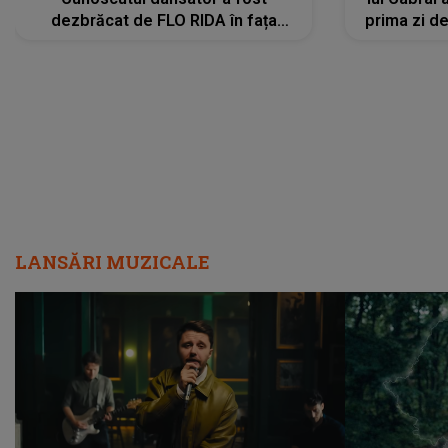
dezbrăcat de FLO RIDA în fața
prima zi d
tuturor: „Mi-a dat hainele lui. Ce s-a
strălu
întâmplat mai exact...”
încre
LANSĂRI MUZICALE