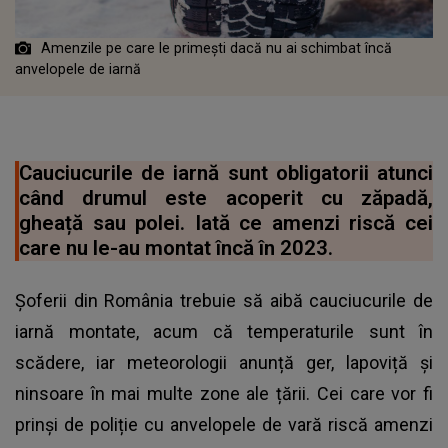
Amenzile pe care le primești dacă nu ai schimbat încă
anvelopele de iarnă
Cauciucurile de iarnă sunt obligatorii atunci
când drumul este acoperit cu zăpadă,
gheață sau polei. Iată ce amenzi riscă cei
care nu le-au montat încă în 2023.
Șoferii din România trebuie să aibă cauciucurile de
iarnă montate, acum că temperaturile sunt în
scădere, iar meteorologii anunță ger, lapoviță și
ninsoare în mai multe zone ale țării. Cei care vor fi
prinși de poliție cu anvelopele de vară riscă amenzi