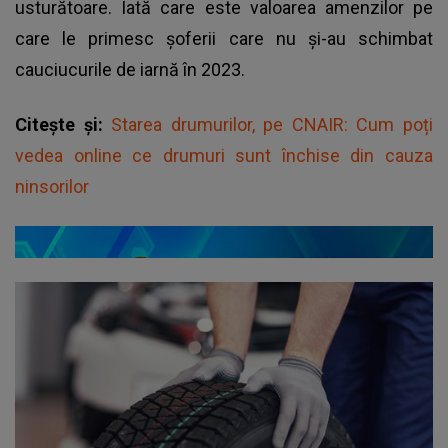
usturătoare. Iată care este valoarea amenzilor pe
care le primesc șoferii care nu și-au schimbat
cauciucurile de iarnă în 2023.
Citește și:
Starea drumurilor, pe CNAIR: Cum poți
vedea online ce drumuri sunt închise din cauza
ninsorilor