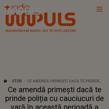
Radio Impuls
STIRI
CE AMENDĂ PRIMEȘTI DACĂ TE PRINDE
POLIȚIA CU CAUCIUCURI DE VARĂ ÎN
Ce amendă primești dacă te
ACEASTĂ PERIOADĂ A ANULUI?
prinde poliția cu cauciucuri de
vară în această perioadă a