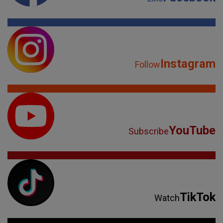
Instagram
Follow
YouTube
Subscribe
TikTok
Watch