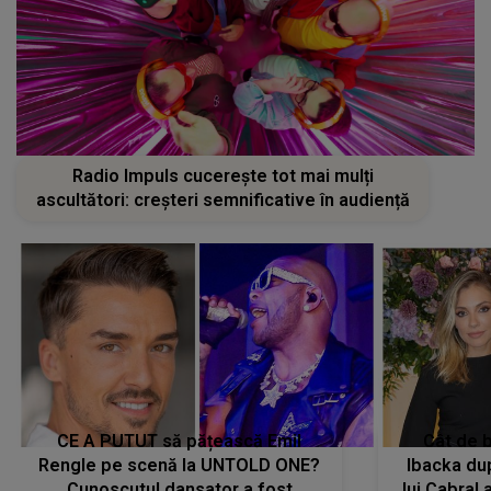
Radio Impuls cucerește tot mai mulți
ascultători: creșteri semnificative în audiență
CE A PUTUT să pățească Emil
Cât de b
Rengle pe scenă la UNTOLD ONE?
Ibacka dup
Cunoscutul dansator a fost
lui Cabral a