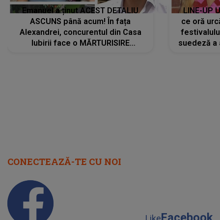
Emanuel a ținut ACEST DETALIU
LINE-UP U
ASCUNS până acum! În fața
ce oră urc
Alexandrei, concurentul din Casa
festivalul
Iubirii face o MĂRTURISIRE
suedeză a a
NEAȘTEPTATĂ despre mama sa:
s-a film
"I-am spus și ei în față, eu nu te
iubesc pentru că..."
CONECTEAZĂ-TE CU NOI
Facebook
Like