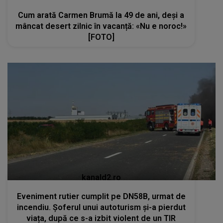
Cum arată Carmen Brumă la 49 de ani, deși a
mâncat desert zilnic în vacanță: «Nu e noroc!»
[FOTO]
kanald2.ro
Eveniment rutier cumplit pe DN58B, urmat de
incendiu. Șoferul unui autoturism și-a pierdut
viața, după ce s-a izbit violent de un TIR