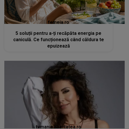
femeia.ro
5 soluții pentru a-ți recăpăta energia pe
caniculă. Ce funcționează când căldura te
epuizează
tvmania.libertatea.ro