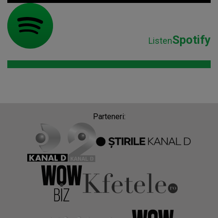
Spotify
Listen
Parteneri: