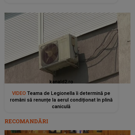
kanald2.ro
VIDEO
Teama de Legionella îi determină pe
români să renunțe la aerul condiționat în plină
caniculă
RECOMANDĂRI