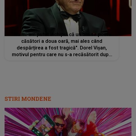
"Nu mi-am putut închipui că un om se poate
căsători a doua oară, mai ales când
despărțirea a fost tragică". Dorel Vișan,
motivul pentru care nu s-a recăsătorit după
moartea soției
STIRI MONDENE