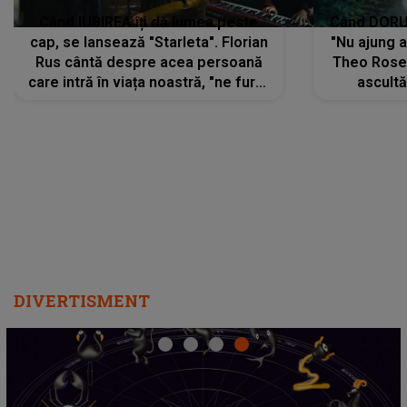
Când IUBIREA îți dă lumea peste
Când DORUL
cap, se lansează "Starleta". Florian
"Nu ajung 
Rus cântă despre acea persoană
Theo Rose 
care intră în viața noastră, "ne fură"
ascultă
toate PRIVIRILE, toate GÂNDURILE,
REGĂSIRI
tot UNIVERSUL și fără să ne dăm
trece pr
seama, ajunge să fie motivul
"Pentru t
pentru care zâmbim
departe 
DIVERTISMENT