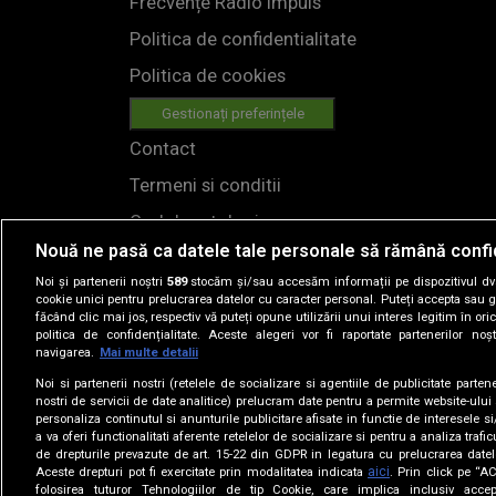
Frecvențe Radio Impuls
Politica de confidentialitate
Politica de cookies
Gestionați preferințele
Contact
Termeni si conditii
Cod deontologic
Nouă ne pasă ca datele tale personale să rămână confi
Regulamente
Noi și partenerii noștri
589
stocăm și/sau accesăm informații pe dispozitivul dvs.
cookie unici pentru prelucrarea datelor cu caracter personal. Puteți accepta sau g
făcând clic mai jos, respectiv vă puteți opune utilizării unui interes legitim în 
politica de confidențialitate. Aceste alegeri vor fi raportate partenerilor no
navigarea.
Mai multe detalii
Noi si partenerii nostri (retelele de socializare si agentiile de publicitate parten
nostri de servicii de date analitice) prelucram date pentru a permite website-ului
personaliza continutul si anunturile publicitare afisate in functie de interesele si
© 2019
a va oferi functionalitati aferente retelelor de socializare si pentru a analiza trafic
de drepturile prevazute de art. 15-22 din GDPR in legatura cu prelucrarea datel
aici
Aceste drepturi pot fi exercitate prin modalitatea indicata
. Prin click pe “
folosirea tuturor Tehnologiilor de tip Cookie, care implica inclusiv accep