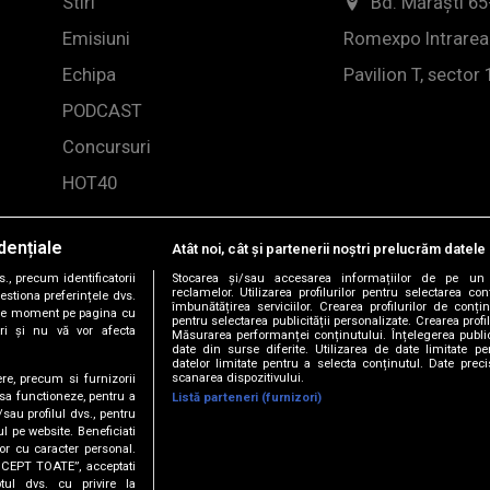
Stiri
Bd. Mărăști 65
Emisiuni
Romexpo Intrarea
Echipa
Pavilion T, sector 
PODCAST
Concursuri
HOT40
dențiale
Atât noi, cât și partenerii noștri prelucrăm datele 
, precum identificatorii
Stocarea și/sau accesarea informațiilor de pe un 
reclamelor. Utilizarea profilurilor pentru selectarea con
estiona preferințele dvs.
îmbunătățirea serviciilor. Crearea profilurilor de conținu
orice moment pe pagina cu
pentru selectarea publicității personalizate. Crearea profil
ștri și nu vă vor afecta
Măsurarea performanței conținutului. Înțelegerea public
date din surse diferite. Utilizarea de date limitate pen
datelor limitate pentru a selecta conținutul. Date preci
scanarea dispozitivului.
ere, precum si furnizorii
 sa functioneze, pentru a
Listă parteneri (furnizori)
/sau profilul dvs., pentru
-2026 DOGAN MEDIA INTERNATIONAL SA, Toate drepturile rez
ul pe website. Beneficiati
or cu caracter personal.
ACCEPT TOATE”, acceptati
tul dvs. cu privire la