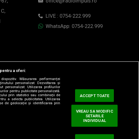
-67,
office@radioimpuls.ro
 C,
LIVE : 0754-222.999
1
WhatsApp: 0754-222.999
pentru a oferi:
dispozitiv. Măsurarea performanței
ținutului personalizat. Dezvoltarea și
t personalizat. Utilizarea profilurilor
urilor pentru publicitate personalizată.
ului prin statistici sau combinații de
ACCEPT TOATE
tru a selecta publicitatea. Utilizarea
se de geolocație și identificarea prin
VREAU SA MODIFIC
SETARILE
ervate.
INDIVIDUAL