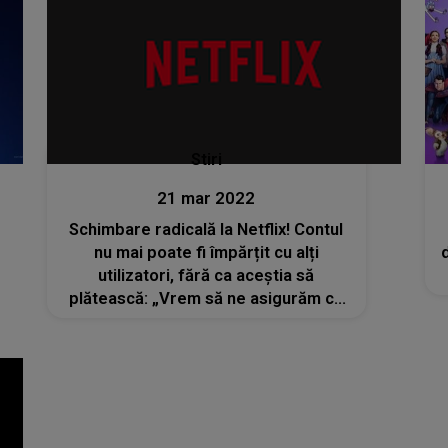
Stiri
21 mar 2022
Schimbare radicală la Netflix! Contul
nu mai poate fi împărțit cu alți
utilizatori, fără ca aceștia să
plătească: „Vrem să ne asigurăm că
orice funcție nouă este flexibilă și
utilă”