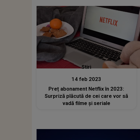
scump decât Netflix sau Youtube
premium
Stiri
14 feb 2023
Preț abonament Netflix în 2023:
Surpriză plăcută de cei care vor să
vadă filme și seriale