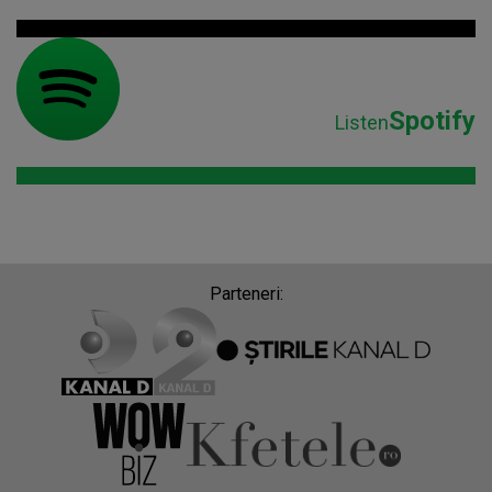
Spotify
Listen
Parteneri: