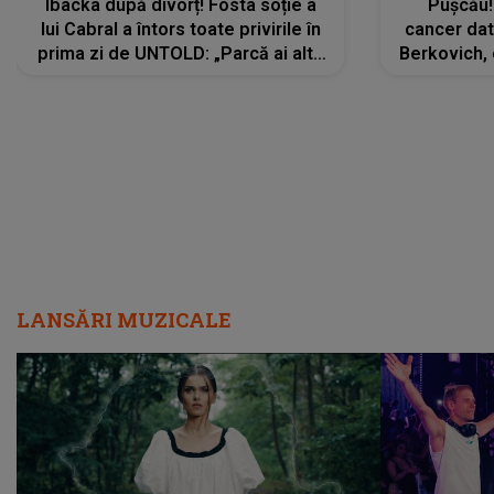
Ibacka după divorț! Fosta soție a
Pușcău!
lui Cabral a întors toate privirile în
cancer dato
prima zi de UNTOLD: „Parcă ai altă
Berkovich, 
strălucire, emani putere,
accident ru
încredere, siguranță...”
Dacă nu 
LANSĂRI MUZICALE