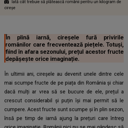
Iată cât trebuie să plătească românii pentru un kilogram de
cireșe
În plină iarnă, cireșele fură privirile
românilor care frecventează piețele. Totuși,
fiind în afara sezonului, prețul acestor fructe
depășește orice imaginație.
În ultimii ani, cireșele au devenit unele dintre cele
mai scumpe fructe de pe piața din România și chiar
dacă mulți ar vrea să se bucure de ele, prețul a
crescut considerabil și puțin își mai permit să le
cumpere. Acest fructe sunt scumpe și în plin sezon,
însă pe timp de iarnă ajung la prețuri care întreg
orice imaginație. Românii nici nu se mai gândesc să