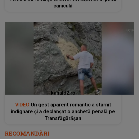
caniculă
kanald2.ro
VIDEO
Un gest aparent romantic a stârnit
indignare și a declanșat o anchetă penală pe
Transfăgărășan
RECOMANDĂRI