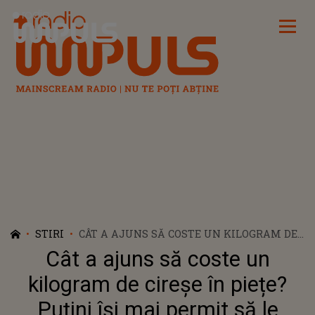
Radio Impuls
STIRI
CÂT A AJUNS SĂ COSTE UN KILOGRAM DE
CIREȘE ÎN PIEȚE? PUȚINI ÎȘI MAI PERMIT
Cât a ajuns să coste un
SĂ LE CUMPERE
kilogram de cireșe în piețe?
Puțini își mai permit să le