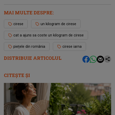
MAI MULTE DESPRE:
cirese
un kilogram de cirese
cat a ajuns sa coste un kilogram de cirese
piețele din românia
cirese iarna
DISTRIBUIE ARTICOLUL
CITEȘTE ȘI