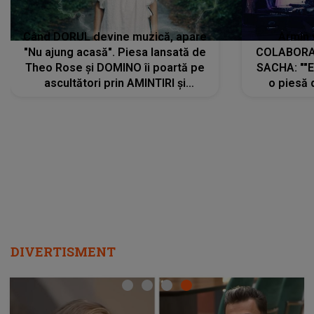
Când DORUL devine muzică, apare
Armin 
"Nu ajung acasă". Piesa lansată de
COLABORAR
Theo Rose și DOMINO îi poartă pe
SACHA: ""E
ascultători prin AMINTIRI și
o piesă 
REGĂSIRI, iar drumul emoțiilor
imediat pre
trece prin sufletul publicului:
cu mine șt
"Pentru toți cei care au plecat
păstrăm do
departe ca să le fie mai bine"
DIVERTISMENT