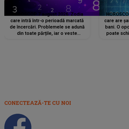
HOROSCOP 7 august 2026. Zodia
HOROSCOP 
care intră într-o perioadă marcată
care are șa
de încercări. Problemele se adună
bani. O opo
din toate părțile, iar o veste
poate schi
neașteptată îi dă planurile peste
la
cap
CONECTEAZĂ-TE CU NOI