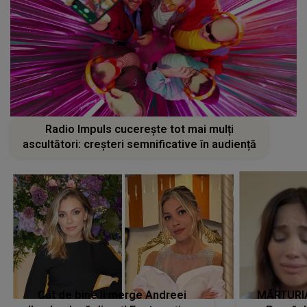
Radio Impuls cucerește tot mai mulți
ascultători: creșteri semnificative în audiență
Cât de bine îi merge Andreei
MĂRTURIA