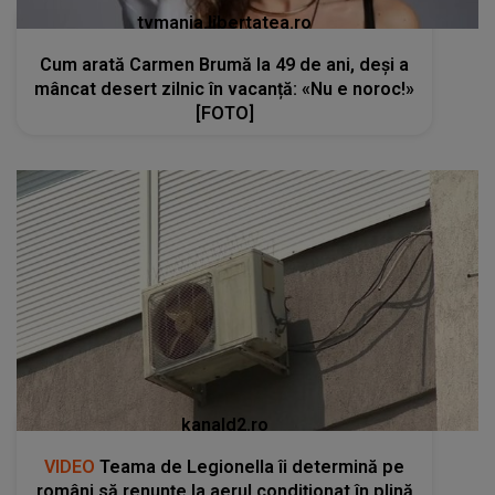
tvmania.libertatea.ro
Cum arată Carmen Brumă la 49 de ani, deși a
mâncat desert zilnic în vacanță: «Nu e noroc!»
[FOTO]
kanald2.ro
VIDEO
Teama de Legionella îi determină pe
români să renunțe la aerul condiționat în plină