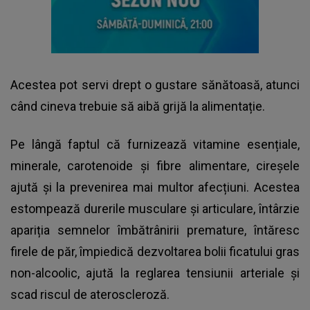
Acestea pot servi drept o gustare sănătoasă, atunci
când cineva trebuie să aibă grijă la alimentație.
Pe lângă faptul că furnizează vitamine esențiale,
minerale, carotenoide și fibre alimentare, cireșele
ajută și la prevenirea mai multor afecțiuni. Acestea
estompează durerile musculare și articulare, întârzie
apariția semnelor îmbătrânirii premature, întăresc
firele de păr, împiedică dezvoltarea bolii ficatului gras
non-alcoolic, ajută la reglarea tensiunii arteriale și
scad riscul de ateroscleroză.