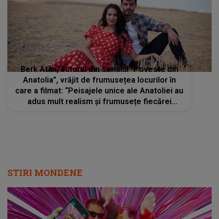
Berk Atan, actorul din serialul “Poveste din
Anatolia”, vrăjit de frumusețea locurilor în
care a filmat: “Peisajele unice ale Anatoliei au
adus mult realism și frumusețe fiecărei
scene”
STIRI MONDENE