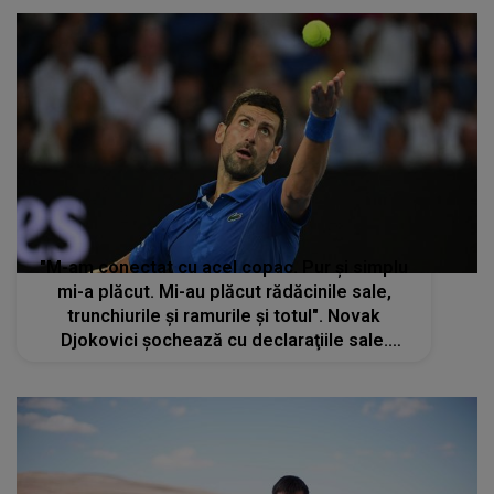
"M-am conectat cu acel copac. Pur şi simplu
mi-a plăcut. Mi-au plăcut rădăcinile sale,
trunchiurile şi ramurile şi totul". Novak
Djokovici şochează cu declaraţiile sale.
Numărul 1 mondial în tenis susţine că are o
"relaţie specială" cu un copac - FOTO