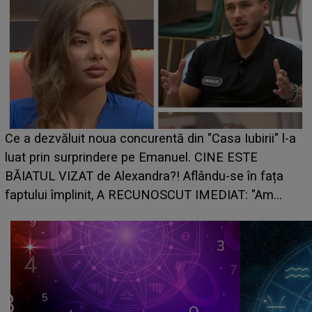
HOROSCOP de weekend, 8-9 au
 din "Casa Iubirii" l-a
care riscă să rămână fără bani. 
nuel. CINE ESTE
grabă îi aduce pierderi semnifica
 Aflându-se în fața
planurile peste cap
SCUT IMEDIAT: "Am